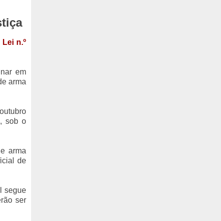
tiça
Lei n.º
minar em
de arma
 outubro
, sob o
de arma
icial de
al segue
erão ser