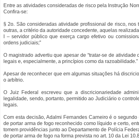
Entre as atividades consideradas de risco pela Instrução Norm
Confira-se:
§ 2o. São consideradas atividade profissional de risco, nos 
outras, a critério da autoridade concedente, aquelas realizada
I – servidor público que exerça cargo efetivo ou comissio
ordens judiciais;”
O magistrado advertiu que apesar de “tratar-se de atividade d
legais e, especialmente, a princípios como da razoabilidade.”
Apesar de reconhecer que em algumas situações há discricion
o arbítrio.
O Juiz Federal escreveu que a discricionariedade administ
legalidade, sendo, portanto, permitido ao Judiciário o contro
legais.
Com esta decisão, Adalmi Fernandes Carneiro é o segundo ofi
de portar arma de fogo reconhecido como líquido e certo, entr
tomem providências junto ao Departamento de Polícia Federal
de portar arma de fogo na forma prevista no art. 10 da Lei 10