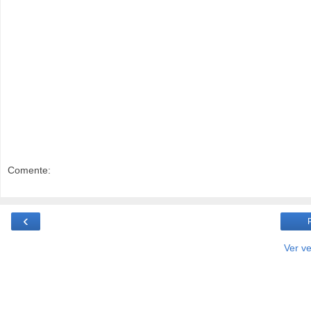
Comente:
‹
Ver v