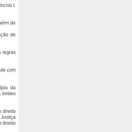
nciso I.
 além de
cução de
s regras
unde com
cípio da
 limites
 direito
 Justiça
 direito