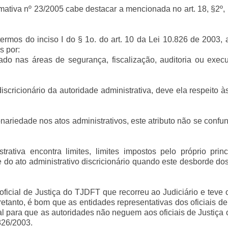
ativa nº 23/2005 cabe destacar a mencionada no art. 18, §2º, i
termos do inciso I do § 1o. do art. 10 da Lei 10.826 de 2003,
s por:
nado nas áreas de segurança, fiscalização, auditoria ou exe
iscricionário da autoridade administrativa, deve ela respeito à
ariedade nos atos administrativos, este atributo não se conf
rativa encontra limites, limites impostos pelo próprio prin
le do ato administrativo discricionário quando este desborde dos
cial de Justiça do TJDFT que recorreu ao Judiciário e teve o
etanto, é bom que as entidades representativas dos oficiais de
 para que as autoridades não neguem aos oficiais de Justiça o
.826/2003.