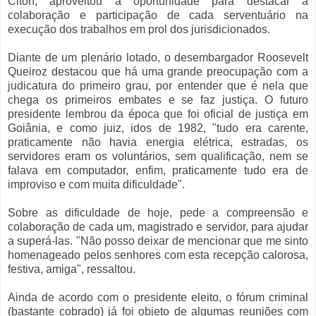
Citon, aproveitou a oportunidade para destacar a
colaboração e participação de cada serventuário na
execução dos trabalhos em prol dos jurisdicionados.
Diante de um plenário lotado, o desembargador Roosevelt
Queiroz destacou que há uma grande preocupação com a
judicatura do primeiro grau, por entender que é nela que
chega os primeiros embates e se faz justiça. O futuro
presidente lembrou da época que foi oficial de justiça em
Goiânia, e como juiz, idos de 1982, "tudo era carente,
praticamente não havia energia elétrica, estradas, os
servidores eram os voluntários, sem qualificação, nem se
falava em computador, enfim, praticamente tudo era de
improviso e com muita dificuldade".
Sobre as dificuldade de hoje, pede a compreensão e
colaboração de cada um, magistrado e servidor, para ajudar
a superá-las. "Não posso deixar de mencionar que me sinto
homenageado pelos senhores com esta recepção calorosa,
festiva, amiga", ressaltou.
Ainda de acordo com o presidente eleito, o fórum criminal
(bastante cobrado) já foi objeto de algumas reuniões com