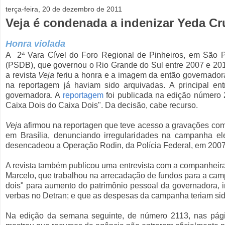
terça-feira, 20 de dezembro de 2011
Veja é condenada a indenizar Yeda Cr
Honra violada
A 2ª Vara Cível do Foro Regional de Pinheiros, em São 
(PSDB), que governou o Rio Grande do Sul entre 2007 e 2011
a revista
Veja
feriu a honra e a imagem da então governadora
na reportagem já haviam sido arquivadas. A principal en
governadora. A
reportagem
foi publicada na edição número 2
Caixa Dois do Caixa Dois". Da decisão, cabe recurso.
Veja
afirmou na reportagen que teve acesso a gravações co
em Brasília, denunciando irregularidades na campanha e
desencadeou a Operação Rodin, da Polícia Federal, em 2007
A revista também publicou uma entrevista com a companheir
Marcelo, que trabalhou na arrecadação de fundos para a camp
dois" para aumento do patrimônio pessoal da governadora, 
verbas no Detran; e que as despesas da campanha teriam si
Na edição da semana seguinte, de número 2113, nas pág