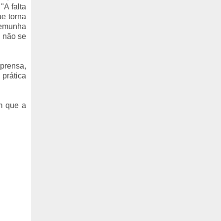
"A falta
e torna
stemunha
, não se
prensa,
 prática
em que a