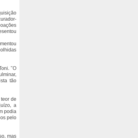
quisição
curador-
 doações
resentou
gumentou
olhidas
oni. "O
ulminar,
sta tão
teor de
uízo, a
em podia
dos pelo
rso, mas