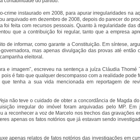
 contabilidade do partido.
o-crime instaurado em 2008, para apurar irregularidades na a
abou arquivado em dezembro de 2008, depois do parecer do pro
 foi feita com recursos pessoais. Quanto à regularidade das
ntou que a contribuição foi regular, tanto que a empresa ap
ito de informar, como garante a Constituição. Em síntese, ar
-governadora, mas apenas divulgação das provas até então c
 campanha eleitoral.
nra e imagem", escreveu na sentença a juíza Cláudia Thomé T
pois é fato que qualquer descompasso com a realidade pode f
que tenha a sua vida mencionada em reportagem de revi
Veja
não teve o cuidado de obter a concordância de Magda do 
isição irregular do imóvel foram arquivadas pelo MP. Em j
tou a reconhecer a voz de Marcelo nos trechos das gravações 
res apenas os fatos notórios que já estavam sendo investiga
rouxe apenas relatos de fatos notórios das investigações em cu