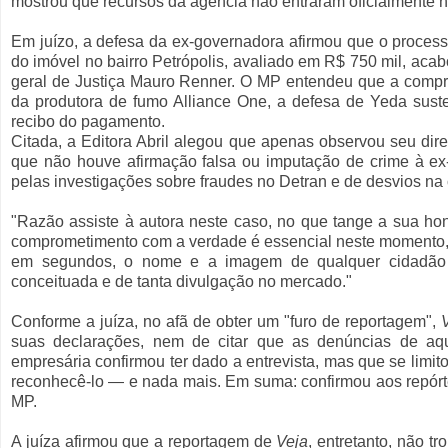
mostrou que recursos da agência não entraram oficialmente na
Em juízo, a defesa da ex-governadora afirmou que o process
do imóvel no bairro Petrópolis, avaliado em R$ 750 mil, ac
geral de Justiça Mauro Renner. O MP entendeu que a compra
da produtora de fumo Alliance One, a defesa de Yeda suste
recibo do pagamento.
Citada, a Editora Abril alegou que apenas observou seu dire
que não houve afirmação falsa ou imputação de crime à ex
pelas investigações sobre fraudes no Detran e de desvios na
"Razão assiste à autora neste caso, no que tange a sua ho
comprometimento com a verdade é essencial neste momento, 
em segundos, o nome e a imagem de qualquer cidadão 
conceituada e de tanta divulgação no mercado."
Conforme a juíza, no afã de obter um "furo de reportagem",
suas declarações, nem de citar que as denúncias de aqu
empresária confirmou ter dado a entrevista, mas que se limi
reconhecê-lo — e nada mais. Em suma: confirmou aos repórte
MP.
A juíza afirmou que a reportagem de
Veja
, entretanto, não t