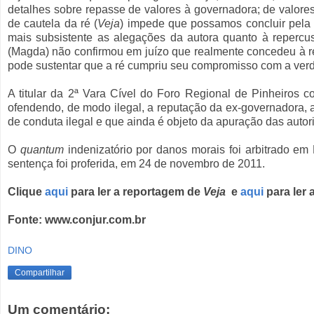
detalhes sobre repasse de valores à governadora; de valores 
de cautela da ré (
Veja
) impede que possamos concluir pela 
mais subsistente as alegações da autora quanto à repercus
(Magda) não confirmou em juízo que realmente concedeu à r
pode sustentar que a ré cumpriu seu compromisso com a verda
A titular da 2ª Vara Cível do Foro Regional de Pinheiros 
ofendendo, de modo ilegal, a reputação da ex-governadora, ao
de conduta ilegal e que ainda é objeto da apuração das autor
O
quantum
indenizatório por danos morais foi arbitrado em
sentença foi proferida, em 24 de novembro de 2011.
Clique
aqui
para ler a reportagem de
Veja
e
aqui
para ler 
Fonte: www.conjur.com.br
DINO
Compartilhar
Um comentário: