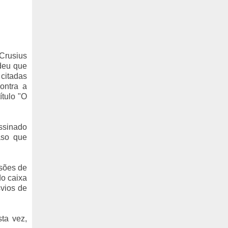
Crusius
ndeu que
 citadas
ontra a
ítulo "O
ssinado
aso que
ssões de
do caixa
vios de
ta vez,