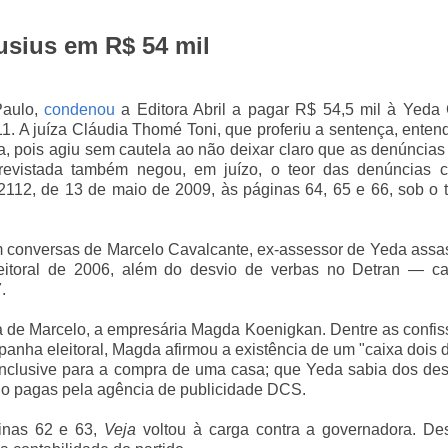
usius em R$ 54 mil
Paulo,
condenou
a Editora Abril a pagar R$ 54,5 mil à Yeda 
. A juíza Cláudia Thomé Toni, que proferiu a sentença, ente
, pois agiu sem cautela ao não deixar claro que as denúncias
trevistada também negou, em juízo, o teor das denúncias c
112, de 13 de maio de 2009, às páginas 64, 65 e 66, sob o t
m conversas de Marcelo Cavalcante, ex-assessor de Yeda assa
leitoral de 2006, além do desvio de verbas no Detran — c
.
a de Marcelo, a empresária Magda Koenigkan. Dentre as confi
anha eleitoral, Magda afirmou a existência de um "caixa dois 
inclusive para a compra de uma casa; que Yeda sabia dos des
do pagas pela agência de publicidade DCS.
inas 62 e 63,
Veja
voltou à carga contra a governadora. Des