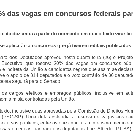
0% das vagas em concursos federais pa
de de dez anos a partir do momento em que o texto virar lei.
e aplicarão a concursos que já tiverem editais publicados.
ra dos Deputados aprovou nesta quarta-feira (26) o Projeto
 Executivo, que reserva 20% das vagas em concursos públ
a e indireta da União a candidatos negros que assim se decla
teve o apoio de 314 deputados e o voto contrário de 36 deputa
posta seguirá para o Senado.
os cargos efetivos e empregos públicos, inclusive em auta
omia mista controladas pela União.
texto, inclusive duas aprovadas pela Comissão de Direitos H
no (PSC-SP). Uma delas estendia a reserva de vagas aos ca
 concursos públicos, entre os que concluíram o ensino médio e
dessas emendas partiram dos deputados Luiz Alberto (PT-BA),