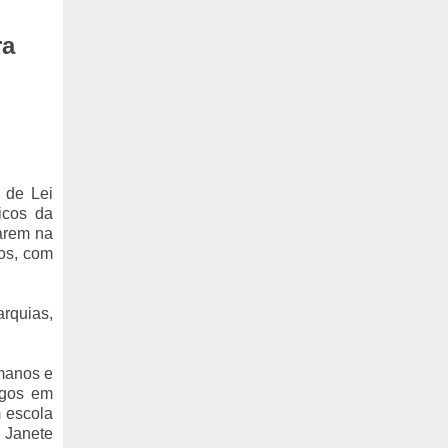
ra
 de Lei
icos da
rarem na
dos, com
rquias,
umanos e
rgos em
m escola
 Janete