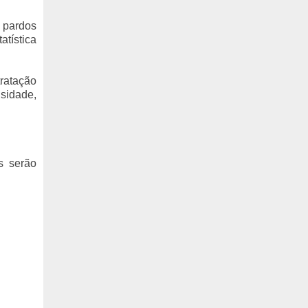
 pardos
atística
tratação
lsidade,
s serão