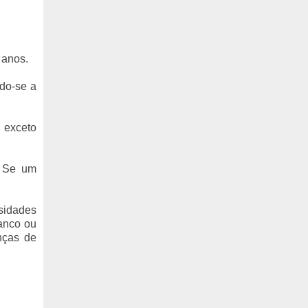
 anos.
ndo-se a
, exceto
. Se um
rsidades
ranco ou
enças de