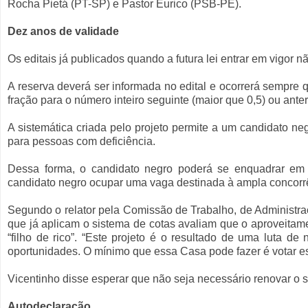
Rocha Pietá (PT-SP) e Pastor Eurico (PSB-PE).
Dez anos de validade
Os editais já publicados quando a futura lei entrar em vigor 
A reserva deverá ser informada no edital e ocorrerá sempre qu
fração para o número inteiro seguinte (maior que 0,5) ou anteri
A sistemática criada pelo projeto permite a um candidato n
para pessoas com deficiência.
Dessa forma, o candidato negro poderá se enquadrar em 
candidato negro ocupar uma vaga destinada à ampla concorrê
Segundo o relator pela Comissão de Trabalho, de Administra
que já aplicam o sistema de cotas avaliam que o aproveitam
“filho de rico”. “Este projeto é o resultado de uma luta d
oportunidades. O mínimo que essa Casa pode fazer é votar es
Vicentinho disse esperar que não seja necessário renovar o 
Autodeclaração