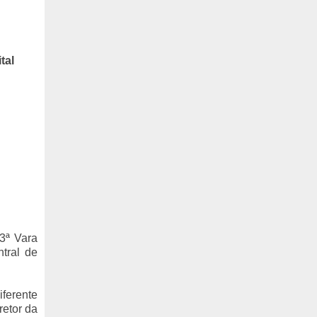
tal
 3ª Vara
tral de
iferente
retor da