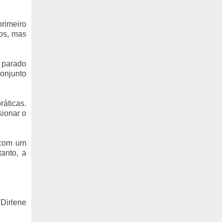
primeiro
tos, mas
 parado
Conjunto
áticas.
sionar o
 com um
anto, a
Dirlene