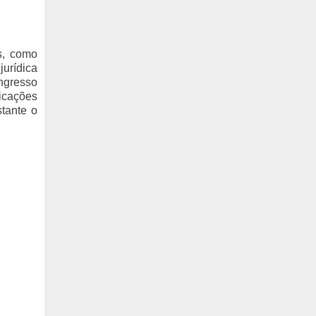
s, como
urídica
ngresso
icações
stante o