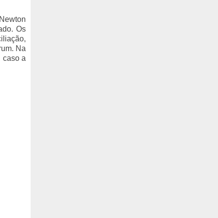
 Newton
rado. Os
iliação,
órum. Na
, caso a