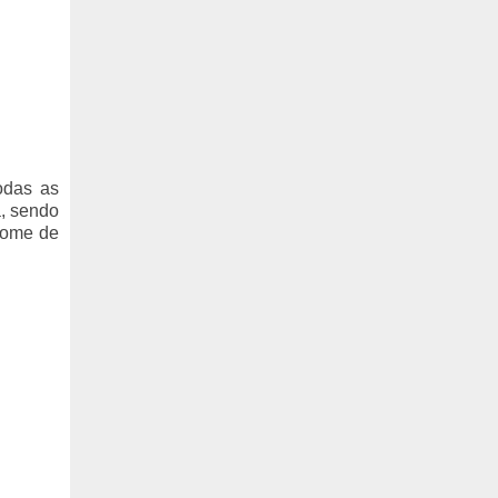
odas as
a, sendo
nome de