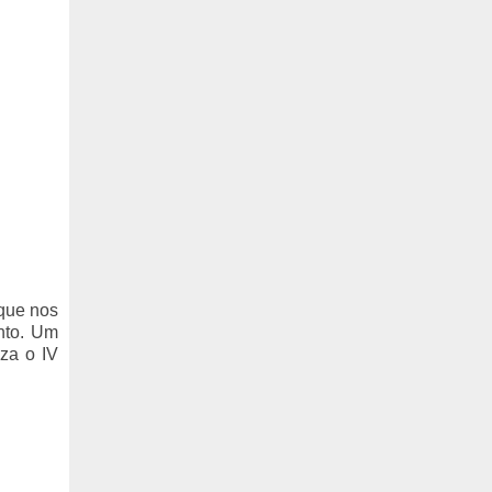
que nos
nto. Um
za o IV