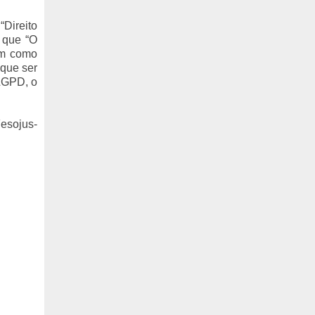
Direito
a que “O
tem como
 que ser
 LGPD, o
Fesojus-