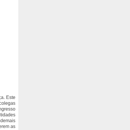
a. Este
 colegas
ongresso
tidades
 demais
cerem as