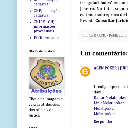
irregularidades” encontr
cadastral
Janeiro. No total, seg
CNPJ - situação
estimou sobrepreço de U
cadastral
Revista
Consultor Jurídi
CNIPE - CNJ -
informações
processuais
InfoJus BRASIL - Publicado 
FIPE - veículos
Um comentário:
Oficial de Justiça
AGEN POKER | JUD
I really appreciate
day!
Daftar Melatipoker
Clique na imagem e
Link Melatipoker
veja as atribuições
Melatipoker
dos oficiais de
Melatipoker
Justiça
Responder