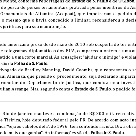
elo Monte, conforme reportagens do
Estado de S. Paulo
e de
O Globo
al de pesca de peixes ornamentais praticada pelos membros da As
Ornamentais de Altamira (Acepoat), que impetraram o pedido de
 o mesmo que o havia concedido a liminar, reconsiderou a deci
as jurídicas para sua manutenção.
ado americano preso desde maio de 2010 sob suspeita de ter ent
de telegramas diplomáticos dos EUA, compareceu ontem a uma au
etido a uma corte marcial. As acusações: "ajudar o inimigo" e viol
 são da
Folha de S. Paulo
.
advogado de Bradley Manning, David Coombs, que representa o s
ul Almanza, que preside o procedimento, seja declarado imparcial
romotor do Departamento de Justiça, que conduz uma investig
ulian Assange. Mas, segundo conta o
Estado de S. Paulo
, o pedido f
o Rio de Janeiro manteve a condenação de R$ 300 mil, retroativ
 Tiririca, hoje deputado federal pelo PR. De acordo com ação i
 “Veja os cabelos dela”, de 1996, tem conteúdo racista. Diz a obra:
 fede mais que gambá". As informações são da
Folha de S. Paulo
.