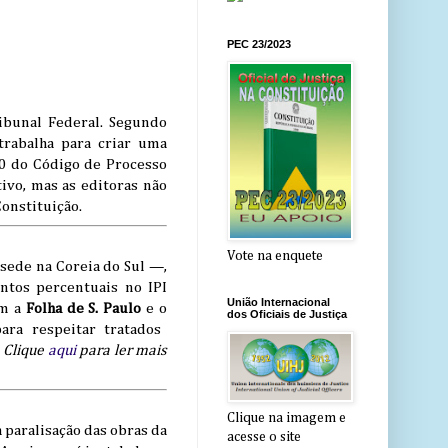
PEC 23/2023
ibunal Federal. Segundo
 trabalha para criar uma
20 do Código de Processo
tivo, mas as editoras não
onstituição.
Vote na enquete
ede na Coreia do Sul —,
ntos percentuais no IPI
União Internacional
am a
Folha de S. Paulo
e o
dos Oficiais de Justiça
ara respeitar tratados
.
Clique
aqui
para ler mais
Clique na imagem e
 paralisação das obras da
acesse o site