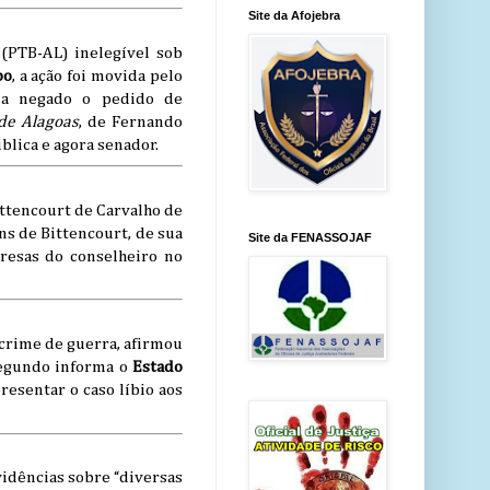
Site da Afojebra
 (PTB-AL) inelegível sob
bo
, a ação foi movida pelo
via negado o pedido de
de Alagoas
, de Fernando
blica e agora senador.
ittencourt de Carvalho de
s de Bittencourt, de sua
Site da FENASSOJAF
presas do conselheiro no
 crime de guerra, afirmou
Segundo informa o
Estado
presentar o caso líbio aos
vidências sobre “diversas