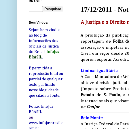
BRASIL:
17/12/2011 - Not
A Justiça e o Direito
Bem Vindos:
Sejam bem vindos
A proibição da publica
ao blog de
informações dos
reportagem de
Folha d
oficiais de Justiça
associação e impetrar n
do Brasil,
InfoJus
Civil, em vigor desde 20
BRASIL
.
querem esperar. Acredita
É permitida a
Liminar igualitária
reprodução total ou
A Caoa Montadora de Veí
parcial de qualquer
obteve decisão judicia
texto publicado
(Imposto sobre Produto
neste blog, desde
Estado de S. Paulo
, a 
que citada a fonte.
internacionais que visam
Fonte: InfoJus
na
ConJur
.
BRASIL
ou
Belo Monte
www.infojusbrasil.c
A Justiça Federal do Par
om
.br