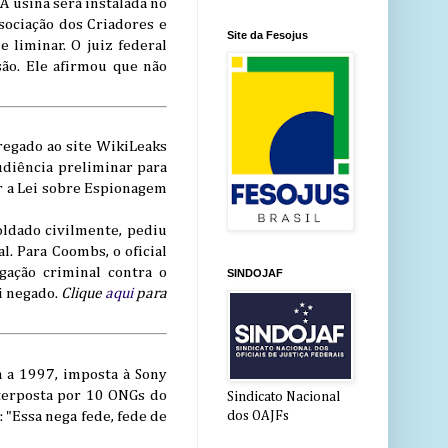
. A usina será instalada no
sociação dos Criadores e
Site da Fesojus
 liminar. O juiz federal
são. Ele afirmou que não
regado ao site WikiLeaks
diência preliminar para
ar a Lei sobre Espionagem
oldado civilmente, pediu
. Para Coombs, o oficial
ação criminal contra o
SINDOJAF
oi negado.
Clique
aqui
para
a a 1997, imposta à Sony
nterposta por 10 ONGs do
Sindicato Nacional
 "Essa nega fede, fede de
dos OAJFs