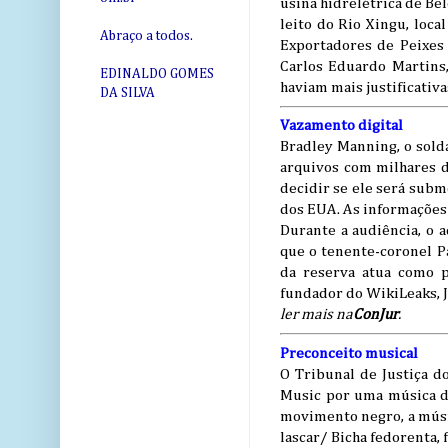
usina hidrelétrica de B
leito do Rio Xingu, loc
Abraço a todos.
Exportadores de Peixes 
Carlos Eduardo Martins,
EDINALDO GOMES
haviam mais justificativ
DA SILVA
Vazamento digital
Bradley Manning, o sold
arquivos com milhares 
decidir se ele será subm
dos EUA. As informações
Durante a audiência, o 
que o tenente-coronel Pa
da reserva atua como p
fundador do WikiLeaks, J
ler mais na
ConJur
.
Preconceito musical
O Tribunal de Justiça d
Music por uma música de
movimento negro, a música
lascar/ Bicha fedorenta,