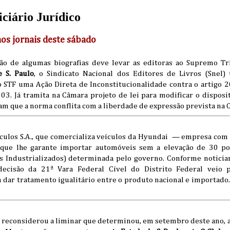
iciário Jurídico
 nos jornais deste sábado
ção de algumas biografias deve levar as editoras ao Supremo Tr
e S. Paulo
, o Sindicato Nacional dos Editores de Livros (Snel)
o STF uma Ação Direta de Inconstitucionalidade contra o artigo 
03. Já tramita na Câmara projeto de lei para modificar o disposi
m que a norma conflita com a liberdade de expressão prevista na C
culos S.A., que comercializa veículos da Hyundai — empresa com s
l que lhe garante importar automóveis sem a elevação de 30 po
s Industrializados) determinada pelo governo. Conforme notici
decisão da 21ª Vara Federal Cível do Distrito Federal veio p
 dar tratamento igualitário entre o produto nacional e importado
á reconsiderou a liminar que determinou, em setembro deste ano, a