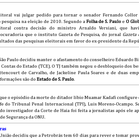
itoral vai julgar pedido para tornar o senador Fernando Collor
o pesquisa na eleição de 2010. Segundo a
Folha de S. Paulo
e
O Glo
eitoral contra decisão do ministro Arnaldo Versiani, que ha
rocuradoria que o instituto Gazeta de Pesquisa, do jornal
Gazeta 
ultados das pesquisas eleitorais em favor do ex-presidente da Repú
 São Paulo decidiu manter o afastamento do conselheiro Eduardo B
 Contas do Estado (TCE). O TJ também negou o desbloqueio dos ben
ttencourt de Carvalho, de Jackeline Paula Soares e de duas em
informações são do
Estado de S. Paulo
.
 que o episódio da morte do ditador líbio Muamar Kadafi configure
e do Tribunal Penal Internacional (TPI), Luis Moreno-Ocampo. 
 do investigador da Corte de Haia foi feita a jornalistas após ele a
 de Segurança da ONU.
ras
União decidiu que a Petrobrás tem 60 dias para rever e tomar pro