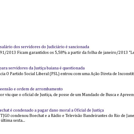
alário dos servidores do Judiciário é sancionada
91/2013 Ficam garantidos os 5,58% a partir da folha de janeiro/2013 “Lei
l para servidores da Justiça baiana é questionada
 O Partido Social Liberal (PSL) entrou com uma Ação Direta de Inconstit
reensão e ordem de arrombamento
ior viu que o oficial de Justiça, de posse de um Mandado de Busca e Apree
echat é condenado a pagar dano moral a Oficial de Justiça
 TJGO condenou Boechat e a Rádio e Televisão Bandeirantes do Rio de Jan
última sexta...