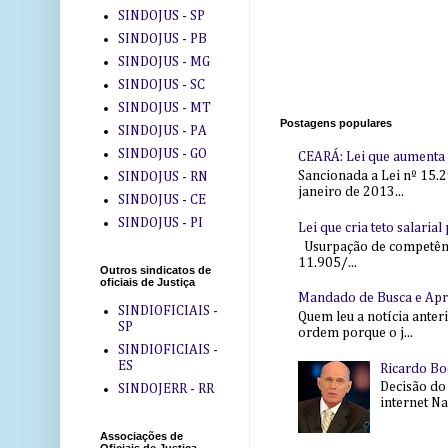
SINDOJUS - SP
SINDOJUS - PB
SINDOJUS - MG
SINDOJUS - SC
SINDOJUS - MT
Postagens populares
SINDOJUS - PA
SINDOJUS - GO
CEARÁ: Lei que aumenta s
Sancionada a Lei nº 15.2
SINDOJUS - RN
janeiro de 2013...
SINDOJUS - CE
SINDOJUS - PI
Lei que cria teto salaria
Usurpação de competência
11.905/...
Outros sindicatos de
oficiais de Justiça
Mandado de Busca e Ap
SINDIOFICIAIS -
Quem leu a notícia anter
SP
ordem porque o j...
SINDIOFICIAIS -
ES
Ricardo Bo
Decisão do
SINDOJERR - RR
internet Na 
Associações de