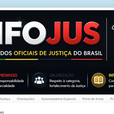
 Justiça
Orientações
Aposentadoria Especial
Porte de Arma
Pr
011