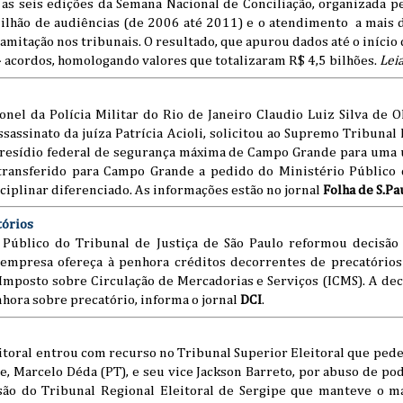
as seis edições da Semana Nacional de Conciliação, organizada p
 milhão de audiências (de 2006 até 2011) e o atendimento a mais 
ramitação nos tribunais. O resultado, que apurou dados até o iníci
 acordos, homologando valores que totalizaram R$ 4,5 bilhões.
Lei
nel da Polícia Militar do Rio de Janeiro Claudio Luiz Silva de O
assinato da juíza Patrícia Acioli, solicitou ao Supremo Tribunal
 presídio federal de segurança máxima de Campo Grande para uma 
i transferido para Campo Grande a pedido do Ministério Público 
iplinar diferenciado. As informações estão no jornal
Folha de S.Pa
órios
 Público do Tribunal de Justiça de São Paulo reformou decisão 
empresa ofereça à penhora créditos decorrentes de precatórios
Imposto sobre Circulação de Mercadorias e Serviços (ICMS). A dec
nhora sobre precatório, informa o jornal
DCI
.
itoral entrou com recurso no Tribunal Superior Eleitoral que ped
, Marcelo Déda (PT), e seu vice Jackson Barreto, por abuso de po
são do Tribunal Regional Eleitoral de Sergipe que manteve o m