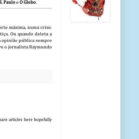
S. Paulo
e
O Globo
.
Corte máxima, numa crise.
iça. Ou quando deleta a
a opinião pública sempre
eve o jornalista Raymundo
are articles here hopefully