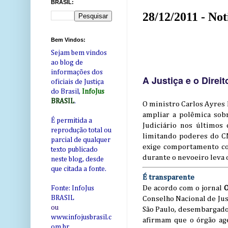
BRASIL:
28/12/2011 - Not
Bem Vindos:
Sejam bem vindos
ao blog de
informações dos
A Justiça e o Direit
oficiais de Justiça
do Brasil,
InfoJus
BRASIL
.
O ministro Carlos Ayres 
ampliar a polêmica sobr
É permitida a
Judiciário nos últimos
reprodução total ou
limitando poderes do CN
parcial de qualquer
exige comportamento co
texto publicado
durante o nevoeiro leva o
neste blog, desde
que citada a fonte.
É transparente
De acordo com o jornal
O
Fonte: InfoJus
BRASIL
Conselho Nacional de Jus
ou
São Paulo, desembargador
www.infojusbrasil.c
afirmam que o órgão ag
om
.br