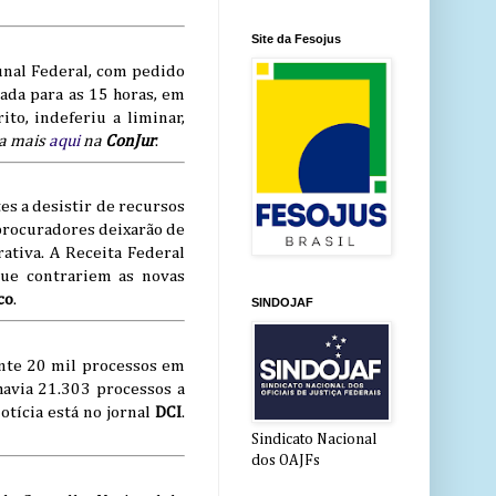
Site da Fesojus
nal Federal, com pedido
ada para as 15 horas, em
to, indeferiu a liminar,
a mais
aqui
na
ConJur
.
s a desistir de recursos
 procuradores deixarão de
rativa. A Receita Federal
que contrariem as novas
co
.
SINDOJAF
nte 20 mil processos em
avia 21.303 processos a
otícia está no jornal
DCI
.
Sindicato Nacional
dos OAJFs