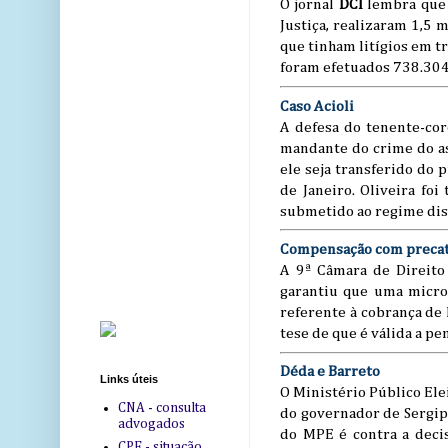
O jornal
DCI
lembra que 
Justiça, realizaram 1,5
que tinham litígios em t
foram efetuados 738.304
Caso Acioli
A defesa do tenente-coro
mandante do crime do ass
ele seja transferido do
de Janeiro. Oliveira fo
submetido ao regime disc
Compensação com precat
A 9ª Câmara de Direito
garantiu que uma micro
referente à cobrança de 
tese de que é válida a pe
Déda e Barreto
Links úteis
O Ministério Público Ele
CNA - consulta
do governador de Sergipe
advogados
do MPE é contra a deci
CPF - situação