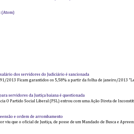
s (Atom)
alário dos servidores do Judiciário é sancionada
91/2013 Ficam garantidos os 5,58% a partir da folha de janeiro/2013 “Lei
l para servidores da Justiça baiana é questionada
 O Partido Social Liberal (PSL) entrou com uma Ação Direta de Inconstit
reensão e ordem de arrombamento
ior viu que o oficial de Justiça, de posse de um Mandado de Busca e Apree