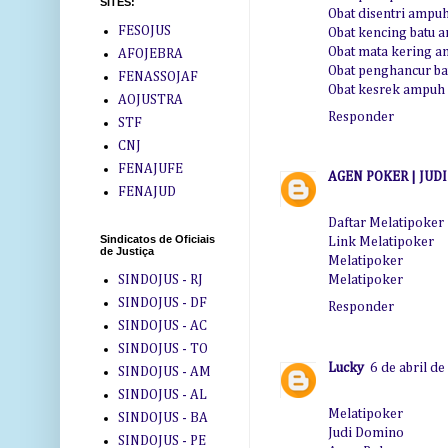
SITES:
Obat disentri ampu
FESOJUS
Obat kencing batu 
Obat mata kering 
AFOJEBRA
Obat penghancur bat
FENASSOJAF
Obat kesrek ampuh
AOJUSTRA
Responder
STF
CNJ
FENAJUFE
AGEN POKER | JUD
FENAJUD
Daftar Melatipoker
Sindicatos de Oficiais
Link Melatipoker
de Justiça
Melatipoker
SINDOJUS - RJ
Melatipoker
SINDOJUS - DF
Responder
SINDOJUS - AC
SINDOJUS - TO
Lucky
6 de abril d
SINDOJUS - AM
SINDOJUS - AL
Melatipoker
SINDOJUS - BA
Judi Domino
SINDOJUS - PE