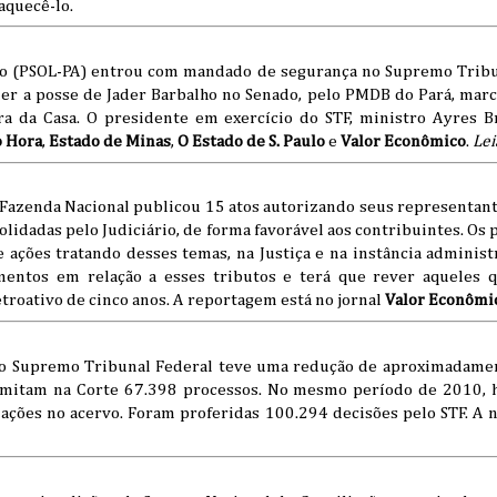
aquecê-lo.
to (PSOL-PA) entrou com mandado de segurança no Supremo Tribu
der a posse de Jader Barbalho no Senado, pelo PMDB do Pará, marc
a da Casa. O presidente em exercício do STF, ministro Ayres Bri
o Hora
,
Estado de Minas
,
O Estado de S. Paulo
e
Valor Econômico
.
Lei
Fazenda Nacional publicou 15 atos autorizando seus representante
olidadas pelo Judiciário, de forma favorável aos contribuintes. Os
 ações tratando desses temas, na Justiça e na instância administ
entos em relação a esses tributos e terá que rever aqueles 
roativo de cinco anos. A reportagem está no jornal
Valor Econômi
do Supremo Tribunal Federal teve uma redução de aproximadame
amitam na Corte 67.398 processos. No mesmo período de 2010, h
 ações no acervo. Foram proferidas 100.294 decisões pelo STF. A n