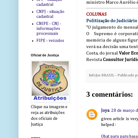
ministro Marco Aurélio é
cadastral
CNPJ - situação
COLUNAS
cadastral
Politização do Judiciário
CNIPE - CNJ -
“O julgamento do mensalã
informações
O Supremo é corporativ
processuais
memória de alguns figurõ
FIPE - veículos
verá na decisão uma tent
Costa, do jornal
Valor Ec
Oficial de Justiça
Revista
Consultor Jurídi
InfoJus BRASIL - Publicado 
3 comentários:
Clique na imagem e
Joya
28 de março d
veja as atribuições
dos oficiais de
given article is ve
Justiça
helped :
Obat paru paru bas