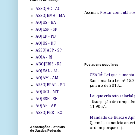
Oficiais de Justiça
ASSOJAC - AC
Assinar:
Postar comentário
ASSOJEMA - MA
AOJUS - BA
AOJESP - SP
AOJEP - PB
AOJUS - DF
ASSOJASP - SP
AOJA - RJ
ABOJERIS - RS
Postagens populares
AOJEAL - AL
CEARÁ: Lei que aumenta s
AOJAM - AM
Sancionada a Lei nº 15.2
ASSOJEPAR - PR
janeiro de 2013...
AOJUCI - MT
Lei que cria teto salaria
AOJESE - SE
Usurpação de competência
AOJAP - AP
11.905/...
ASSOJFER - RO
Mandado de Busca e Ap
Quem leu a notícia anter
Associações - oficiais
ordem porque o j...
de Justiça Federais