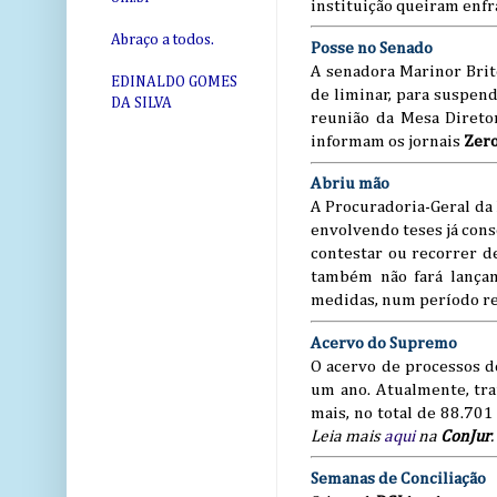
instituição queiram enfr
Abraço a todos.
Posse no Senado
A senadora Marinor Bri
EDINALDO GOMES
de liminar, para suspen
DA SILVA
reunião da Mesa Diretor
informam os jornais
Zer
Abriu mão
A Procuradoria-Geral da 
envolvendo teses já cons
contestar ou recorrer de
também não fará lançam
medidas, num período ret
Acervo do Supremo
O acervo de processos 
um ano. Atualmente, tr
mais, no total de 88.701
Leia mais
aqui
na
ConJur
.
Semanas de Conciliação