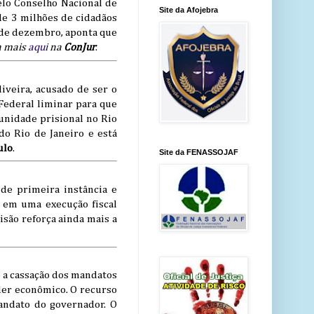
elo Conselho Nacional de
Site da Afojebra
de 3 milhões de cidadãos
o de dezembro, aponta que
a mais
aqui
na
ConJur
.
liveira, acusado de ser o
 Federal liminar para que
unidade prisional no Rio
do Rio de Janeiro e está
ulo
.
Site da FENASSOJAF
de primeira instância e
 em uma execução fiscal
isão reforça ainda mais a
e a cassação dos mandatos
der econômico. O recurso
andato do governador. O