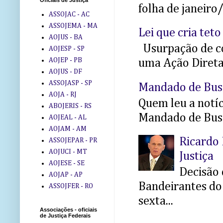
Oficiais de Justiça
folha de janeiro
ASSOJAC - AC
ASSOJEMA - MA
Lei que cria teto
AOJUS - BA
Usurpação de co
AOJESP - SP
AOJEP - PB
uma Ação Direta 
AOJUS - DF
ASSOJASP - SP
Mandado de Bus
AOJA - RJ
Quem leu a notíci
ABOJERIS - RS
Mandado de Busc
AOJEAL - AL
AOJAM - AM
Ricardo 
ASSOJEPAR - PR
AOJUCI - MT
Justiça
AOJESE - SE
Decisão 
AOJAP - AP
Bandeirantes do 
ASSOJFER - RO
sexta...
Associações - oficiais
de Justiça Federais