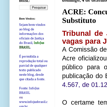
domingo, 4 de dezemb
BRASIL:
ACRE: Concur
Substituto
Bem Vindos:
Sejam bem vindos
ao blog de
Tribunal de
informações dos
oficiais de Justiça
vagas para J
do Brasil,
InfoJus
A Comissão de 
BRASIL
.
Acre oficializ
É permitida a
reprodução total ou
público para 
parcial de qualquer
texto publicado
publicação do E
neste blog, desde
que citada a fonte.
4.567, de 01.12
Fonte: InfoJus
BRASIL
ou
O certame tem
www.infojusbrasil.c
om
.br