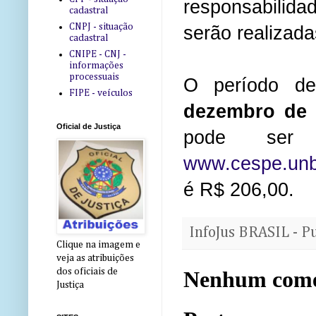
responsabilid
cadastral
CNPJ - situação
serão realizad
cadastral
CNIPE - CNJ -
informações
processuais
O período de
FIPE - veículos
dezembro de 
Oficial de Justiça
pode ser c
www.cespe.unb.
é R$ 206,00.
InfoJus BRASIL - P
Clique na imagem e
veja as atribuições
dos oficiais de
Nenhum come
Justiça