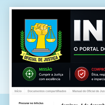
Início
Documentos compartilhados
Manual do Oficial de Jus
Procurar no InfoJus