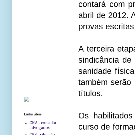
contará com pr
abril de 2012. 
provas escrita
A terceira etap
sindicância de
sanidade físic
também serão a
títulos.
Os habilitado
Links úteis
CNA - consulta
curso de formaç
advogados
CPF - situação