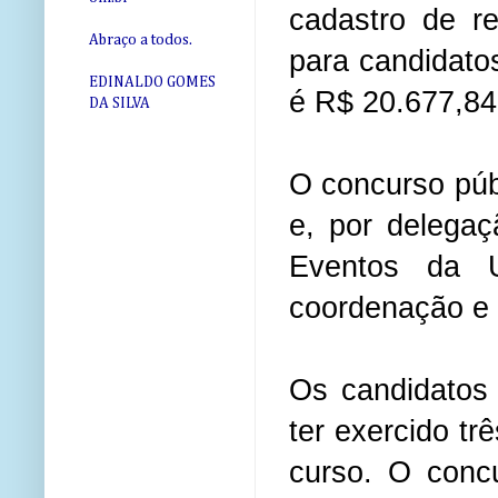
cadastro de r
Abraço a todos.
para candidatos
EDINALDO GOMES
é R$ 20.677,8
DA SILVA
O concurso púb
e, por delega
Eventos da U
coordenação e
Os candidatos
ter exercido tr
curso. O concu