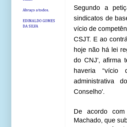
Segundo a peti
Abraço a todos.
sindicatos de bas
EDINALDO GOMES
DA SILVA
vício de competên
CSJT. E ao contrá
hoje não há lei r
do CNJ', afirma 
haveria “vício 
administrativa 
Conselho'.
De acordo com a
Machado, que subs