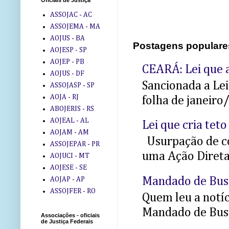
Oficiais de Justiça
ASSOJAC - AC
ASSOJEMA - MA
AOJUS - BA
Postagens populare
AOJESP - SP
AOJEP - PB
CEARÁ: Lei que a
AOJUS - DF
Sancionada a Le
ASSOJASP - SP
AOJA - RJ
folha de janeiro
ABOJERIS - RS
AOJEAL - AL
Lei que cria teto
AOJAM - AM
Usurpação de co
ASSOJEPAR - PR
uma Ação Direta 
AOJUCI - MT
AOJESE - SE
Mandado de Bus
AOJAP - AP
ASSOJFER - RO
Quem leu a notíci
Mandado de Busc
Associações - oficiais
de Justiça Federais