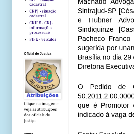
Machado Advogad
cadastral
Sintrajud-SP [Césa
CNPJ - situação
cadastral
e Hubner Advoga
CNIPE - CNJ -
Sindiquinze [Ca
informações
processuais
Pacheco Franco 
FIPE - veículos
sugerida por unan
Oficial de Justiça
Brasília no dia 2
Diretoria Executi
O Pedido de Co
50.2011.2.00.0000 
que é Promotor d
Clique na imagem e
veja as atribuições
indicado à vaga d
dos oficiais de
Justiça