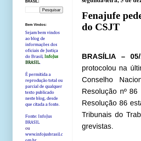
segunda-feira, 5 de d
BRASIL:
Fenajufe ped
do CSJT
Bem Vindos:
Sejam bem vindos
ao blog de
informações dos
oficiais de Justiça
BRASÍLIA – 05
do Brasil,
InfoJus
BRASIL
.
protocolou na últ
É permitida a
Conselho Nacio
reprodução total ou
parcial de qualquer
Resolução nº 86 
texto publicado
neste blog, desde
Resolução 86 est
que citada a fonte.
Tribunais do Tra
Fonte: InfoJus
BRASIL
grevistas.
ou
www.infojusbrasil.c
om
.br