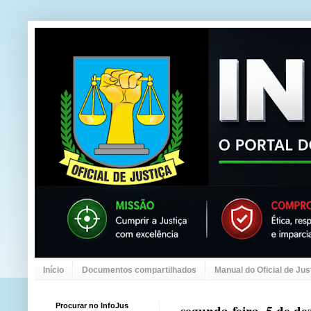
Início
Documentos compartilhados
Manual do Oficial de Jus
Procurar no InfoJus