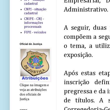
Empresarial, D
cadastral
Administrativo.
CNPJ - situação
cadastral
CNIPE - CNJ -
informações
A seguir, duas 
processuais
FIPE - veículos
compõem a segu
Oficial de Justiça
o tema, a utili
exposição.
Após estas eta
inscrição defi
Clique na imagem e
pregressa e da i
veja as atribuições
dos oficiais de
de títulos. A 
Justiça
Corregedoria-