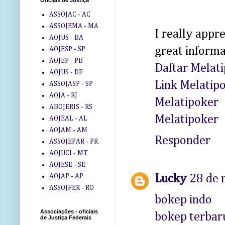
Oficiais de Justiça
ASSOJAC - AC
ASSOJEMA - MA
I really appr
AOJUS - BA
great informa
AOJESP - SP
AOJEP - PB
Daftar Melat
AOJUS - DF
Link Melatip
ASSOJASP - SP
AOJA - RJ
Melatipoker
ABOJERIS - RS
Melatipoker
AOJEAL - AL
AOJAM - AM
Responder
ASSOJEPAR - PR
AOJUCI - MT
AOJESE - SE
Lucky
28 de 
AOJAP - AP
ASSOJFER - RO
bokep indo
Associações - oficiais
bokep terbar
de Justiça Federais