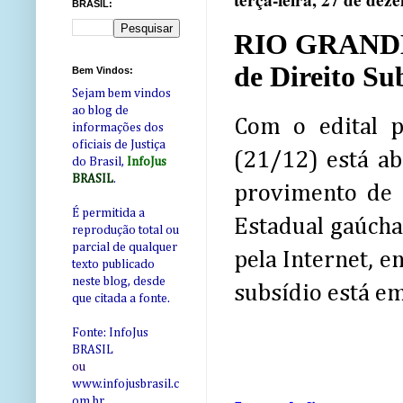
terça-feira, 27 de de
BRASIL:
RIO GRANDE 
de Direito Su
Bem Vindos:
Sejam bem vindos
ao blog de
Com o edital p
informações dos
oficiais de Justiça
(21/12) está ab
do Brasil,
InfoJus
BRASIL
.
provimento de 6
É permitida a
Estadual gaúcha
reprodução total ou
parcial de qualquer
pela Internet, 
texto publicado
neste blog, desde
subsídio está e
que citada a fonte.
Fonte: InfoJus
BRASIL
ou
www.infojusbrasil.c
om
.br