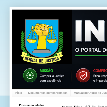
Início
Documentos compartilhados
Manual do Oficial de Jus
Procurar no InfoJus