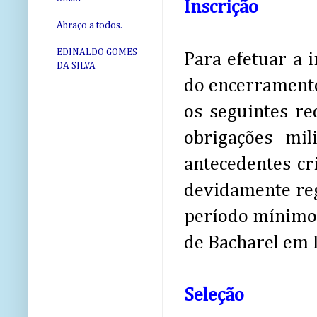
Inscrição
Abraço a todos.
EDINALDO GOMES
Para efetuar a i
DA SILVA
do encerramento 
os seguintes re
obrigações mil
antecedentes cr
devidamente regi
período mínimo 
de Bacharel em D
Seleção