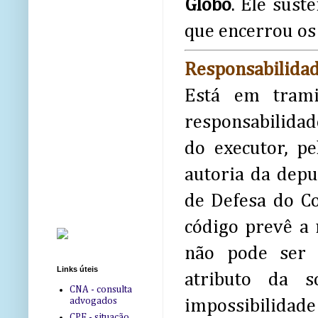
Globo
. Ele sust
que encerrou os
Responsabilida
Está em trami
responsabilidade
do executor, p
autoria da depu
de Defesa do Co
código prevê a 
não pode ser 
Links úteis
atributo da s
CNA - consulta
advogados
impossibilidade 
CPF - situação