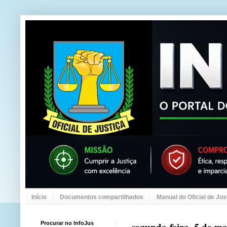
Início
Documentos compartilhados
Manual do Oficial de Jus
Procurar no InfoJus