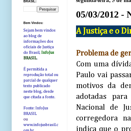
segunda-feira, 5 de m
BRASIL:
05/03/2012 - 
Bem Vindos:
A Justiça e o D
Sejam bem vindos
ao blog de
informações dos
oficiais de Justiça
Problema de ge
do Brasil,
InfoJus
BRASIL
.
Com uma dívida 
É permitida a
Paulo vai passa
reprodução total ou
parcial de qualquer
motivos da de
texto publicado
neste blog, desde
adotadas para
que citada a fonte.
Nacional de Ju
Fonte: InfoJus
BRASIL
corregedora na
ou
www.infojusbrasil.c
indica que o pr
om
.br