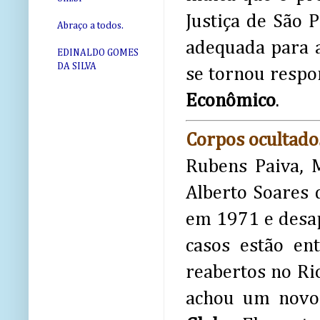
Justiça de São 
Abraço a todos.
adequada para a
EDINALDO GOMES
DA SILVA
se tornou respo
Econômico
.
Corpos ocultado
Rubens Paiva, M
Alberto Soares 
em 1971 e desa
casos estão en
reabertos no Rio
achou um novo 