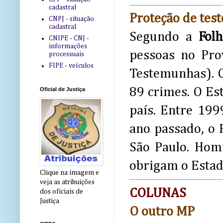
cadastral
Proteção de te
CNPJ - situação
cadastral
Segundo a
Folh
CNIPE - CNJ -
informações
pessoas no Pro
processuais
FIPE - veículos
Testemunhas). O
89 crimes. O Es
Oficial de Justiça
país. Entre 199
ano passado, o 
São Paulo. Homi
obrigam o Estad
Clique na imagem e
veja as atribuições
COLUNAS
dos oficiais de
Justiça
O outro MP