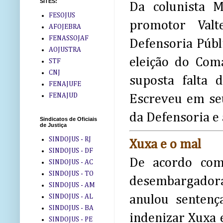
SITES:
Da colunista 
FESOJUS
promotor Valt
AFOJEBRA
FENASSOJAF
Defensoria Púb
AOJUSTRA
eleição do Coma
STF
CNJ
suposta falta d
FENAJUFE
FENAJUD
Escreveu em seu
da Defensoria e
Sindicatos de Oficiais
de Justiça
SINDOJUS - RJ
Xuxa e o mal
SINDOJUS - DF
De acordo com
SINDOJUS - AC
SINDOJUS - TO
desembargadora
SINDOJUS - AM
SINDOJUS - AL
anulou sentenç
SINDOJUS - BA
indenizar Xuxa 
SINDOJUS - PE