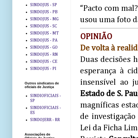
SINDOJUS - SP
“Pacto com mal?”
SINDOJUS - PB
usou uma foto d
SINDOJUS - MG
SINDOJUS - SC
SINDOJUS - MT
OPINIÃO
SINDOJUS - PA
De volta à reali
SINDOJUS - GO
SINDOJUS - RN
Duas decisões h
SINDOJUS - CE
SINDOJUS - PI
esperança à ci
insensível ao 
Outros sindicatos de
oficiais de Justiça
Estado de S. Pau
SINDIOFICIAIS -
SP
magníficas esta
SINDIOFICIAIS -
ES
de investigação
SINDOJERR - RR
Lei da Ficha Lim
Associações de