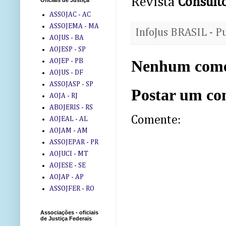
Revista
Consulto
Oficiais de Justiça
ASSOJAC - AC
ASSOJEMA - MA
InfoJus BRASIL - P
AOJUS - BA
AOJESP - SP
Nenhum come
AOJEP - PB
AOJUS - DF
ASSOJASP - SP
Postar um co
AOJA - RJ
ABOJERIS - RS
Comente:
AOJEAL - AL
AOJAM - AM
ASSOJEPAR - PR
AOJUCI - MT
AOJESE - SE
AOJAP - AP
ASSOJFER - RO
Associações - oficiais
de Justiça Federais