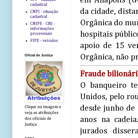
em Anápolis (G
cadastral
da cidade, dista
CNPJ - situação
cadastral
Orgânica do muni
CNIPE - CNJ -
informações
hospitais públi
processuais
FIPE - veículos
apoio de 15 ver
Orgânica, não pr
Oficial de Justiça
Fraude bilionár
O banqueiro te
Unidos, pelo rou
desde junho de 
Clique na imagem e
veja as atribuições
anos na cadei
dos oficiais de
Justiça
jurados disse