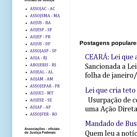
Oficiais de Justiça
ASSOJAC - AC
ASSOJEMA - MA
AOJUS - BA
AOJESP - SP
AOJEP - PB
Postagens populare
AOJUS - DF
ASSOJASP - SP
CEARÁ: Lei que a
AOJA - RJ
ABOJERIS - RS
Sancionada a Le
AOJEAL - AL
folha de janeiro
AOJAM - AM
ASSOJEPAR - PR
Lei que cria teto
AOJUCI - MT
Usurpação de co
AOJESE - SE
AOJAP - AP
uma Ação Direta 
ASSOJFER - RO
Mandado de Bus
Associações - oficiais
Quem leu a notíci
de Justiça Federais