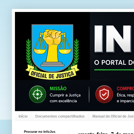
Início
Documentos compartilhados
Manual do Oficial de Jus
Procurar no InfoJus