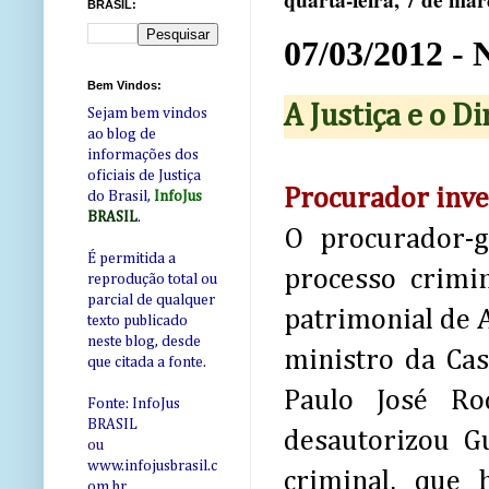
quarta-feira, 7 de ma
BRASIL:
07/03/2012 - 
Bem Vindos:
A Justiça e o D
Sejam bem vindos
ao blog de
informações dos
oficiais de Justiça
Procurador inve
do Brasil,
InfoJus
BRASIL
.
O procurador-g
É permitida a
processo crimi
reprodução total ou
parcial de qualquer
patrimonial de A
texto publicado
neste blog, desde
ministro da Cas
que citada a fonte.
Paulo José Ro
Fonte: InfoJus
BRASIL
desautorizou G
ou
www.infojusbrasil.c
criminal, que 
om
.br