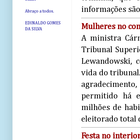
informações sã
Abraço a todos.
EDINALDO GOMES
Mulheres no co
DA SILVA
A ministra Cár
Tribunal Superi
Lewandowski, 
vida do tribuna
agradecimento
permitido há 
milhões de habi
eleitorado total 
Festa no interio