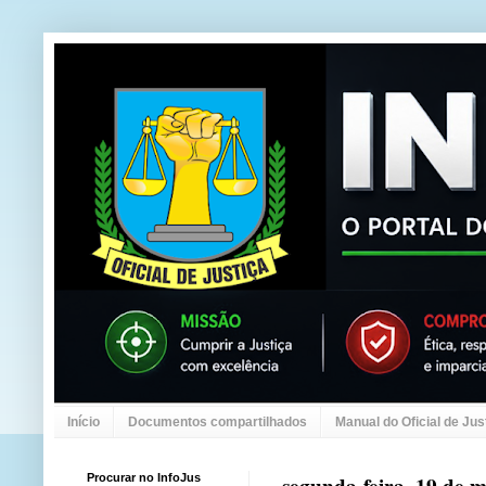
Início
Documentos compartilhados
Manual do Oficial de Jus
Procurar no InfoJus