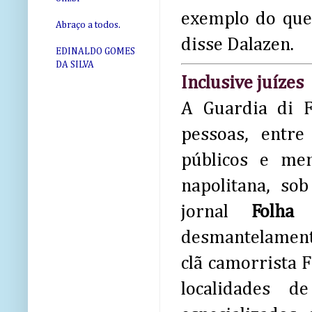
exemplo do que 
Abraço a todos.
disse Dalazen.
EDINALDO GOMES
DA SILVA
Inclusive juízes
A Guardia di Fi
pessoas, entre
públicos e me
napolitana, so
jornal
Folha
desmantelament
clã camorrista F
localidades 