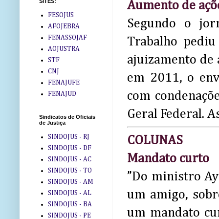
SITES:
Aumento de açõ
FESOJUS
Segundo o jo
AFOJEBRA
FENASSOJAF
Trabalho pediu
AOJUSTRA
ajuizamento de 
STF
CNJ
em 2011, o envi
FENAJUFE
com condenações
FENAJUD
Geral Federal. 
Sindicatos de Oficiais
de Justiça
SINDOJUS - RJ
COLUNAS
SINDOJUS - DF
Mandato curto
SINDOJUS - AC
SINDOJUS - TO
”Do ministro Ayr
SINDOJUS - AM
um amigo, sobr
SINDOJUS - AL
SINDOJUS - BA
um mandato curt
SINDOJUS - PE