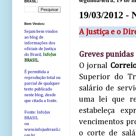
segunda-feira, 19 de 
BRASIL:
19/03/2012 - 
Bem Vindos:
A Justiça e o Di
Sejam bem vindos
ao blog de
informações dos
oficiais de Justiça
Greves punidas
do Brasil,
InfoJus
BRASIL
.
O jornal
Correio
É permitida a
Superior do Tr
reprodução total ou
parcial de qualquer
salário de serv
texto publicado
neste blog, desde
uma lei que re
que citada a fonte.
estabeleça ex
Fonte: InfoJus
BRASIL
vencimentos pro
ou
www.infojusbrasil.c
o corte de sal
om
.br