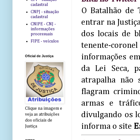
cadastral
O Batalhão de T
CNPJ - situação
cadastral
entrar na Justiç
CNIPE - CNJ -
informações
dos locais de 
processuais
FIPE - veículos
tenente-corone
informações em 
Oficial de Justiça
da Lei Seca, p
atrapalha não 
flagram crimino
armas e tráfic
Clique na imagem e
divulgando os l
veja as atribuições
dos oficiais de
informa o site
E
Justiça