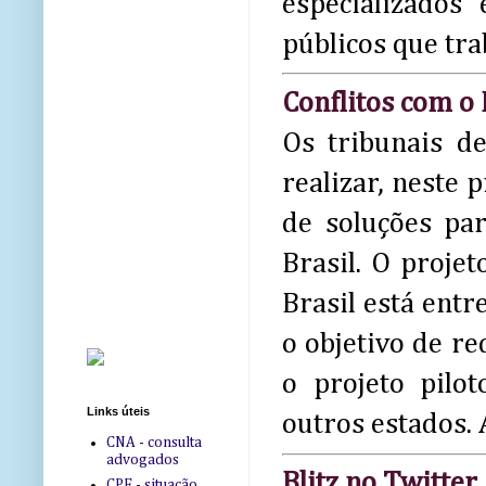
especializado
públicos que tra
Conflitos com o
Os tribunais d
realizar, neste
de soluções par
Brasil. O proje
Brasil está entr
o objetivo de re
o projeto pilo
Links úteis
outros estados. 
CNA - consulta
advogados
Blitz no Twitter
CPF - situação