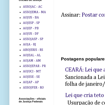
Oficiais de Justiça
ASSOJAC - AC
ASSOJEMA - MA
Assinar:
Postar c
AOJUS - BA
AOJESP - SP
AOJEP - PB
AOJUS - DF
ASSOJASP - SP
AOJA - RJ
ABOJERIS - RS
AOJEAL - AL
Postagens populare
AOJAM - AM
ASSOJEPAR - PR
CEARÁ: Lei que a
AOJUCI - MT
Sancionada a Le
AOJESE - SE
AOJAP - AP
folha de janeiro
ASSOJFER - RO
Lei que cria teto
Associações - oficiais
Usurpação de co
de Justiça Federais