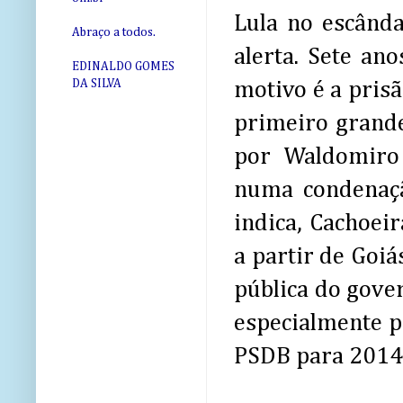
Lula no escânda
Abraço a todos.
alerta. Sete an
EDINALDO GOMES
DA SILVA
motivo é a prisã
primeiro grande
por Waldomiro 
numa condenaçã
indica, Cachoeir
a partir de Goiá
pública do gove
especialmente p
PSDB para 2014