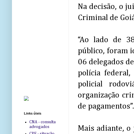
Na decisão, o ju
Criminal de Goiá
“Ao lado de 3
público, foram i
06 delegados de 
polícia federal
policial rodov
organização cri
de pagamentos”. .
Links úteis
CNA - consulta
Mais adiante, o
advogados
CPF - situação