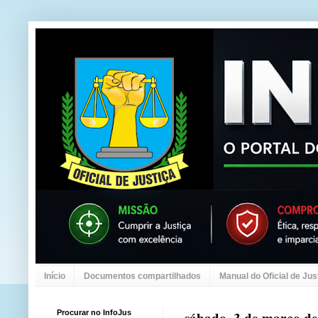
Início
Documentos compartilhados
Manual do Oficial de Jus
Procurar no InfoJus