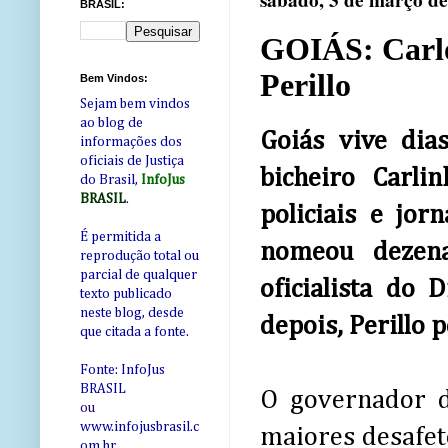
sábado, 3 de março d
BRASIL:
GOIÁS: Carlo
Perillo
Bem Vindos:
Sejam bem vindos
ao blog de
Goiás vive dia
informações dos
oficiais de Justiça
bicheiro Carlin
do Brasil,
InfoJus
BRASIL
.
policiais e jor
É permitida a
nomeou dezen
reprodução total ou
parcial de qualquer
oficialista do
texto publicado
neste blog, desde
depois, Perillo 
que citada a fonte.
Fonte: InfoJus
BRASIL
O governador d
ou
www.infojusbrasil.c
maiores desafet
om
.br