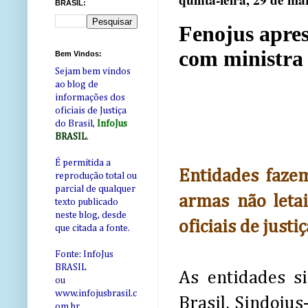
quinta-feira, 29 de ma
BRASIL:
Fenojus apres
com ministra
Bem Vindos:
Sejam bem vindos
ao blog de
informações dos
oficiais de Justiça
do Brasil,
InfoJus
BRASIL
.
É permitida a
Entidades fazem
reprodução total ou
parcial de qualquer
armas não letai
texto publicado
neste blog, desde
oficiais de justiç
que citada a fonte.
Fonte: InfoJus
BRASIL
As entidades si
ou
www.infojusbrasil.c
Brasil, Sindojus
om
.br