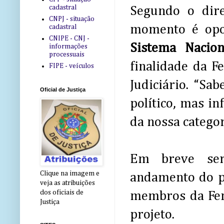
cadastral
Segundo o dire
CNPJ - situação
momento é opor
cadastral
CNIPE - CNJ -
Sistema Nacio
informações
processuais
finalidade da F
FIPE - veículos
Judiciário. “S
Oficial de Justiça
político, mas in
da nossa categor
Em breve ser
Clique na imagem e
andamento do p
veja as atribuições
dos oficiais de
membros da Feno
Justiça
projeto.