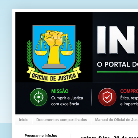
Início
Documentos compartilhados
Manual do Oficial de Jus
Procurar no InfoJus