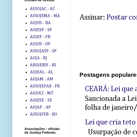
Oficiais de Justiça
ASSOJAC - AC
ASSOJEMA - MA
Assinar:
Postar c
AOJUS - BA
AOJESP - SP
AOJEP - PB
AOJUS - DF
ASSOJASP - SP
AOJA - RJ
ABOJERIS - RS
AOJEAL - AL
Postagens populare
AOJAM - AM
ASSOJEPAR - PR
CEARÁ: Lei que a
AOJUCI - MT
Sancionada a Le
AOJESE - SE
folha de janeiro
AOJAP - AP
ASSOJFER - RO
Lei que cria teto
Associações - oficiais
Usurpação de co
de Justiça Federais