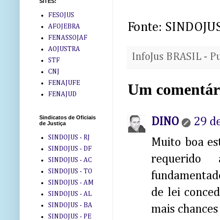
SITES:
FESOJUS
Fonte: SINDOJUS
AFOJEBRA
FENASSOJAF
AOJUSTRA
InfoJus BRASIL - P
STF
CNJ
FENAJUFE
Um comentár
FENAJUD
Sindicatos de Oficiais
DINO
29 d
de Justiça
SINDOJUS - RJ
Muito boa es
SINDOJUS - DF
requerido 
SINDOJUS - AC
SINDOJUS - TO
fundamentado
SINDOJUS - AM
de lei conce
SINDOJUS - AL
SINDOJUS - BA
mais chances
SINDOJUS - PE