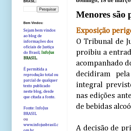
domingo, 18 de março
BRASIL:
Menores são p
Bem Vindos:
Exposição perig
Sejam bem vindos
ao blog de
O Tribunal de J
informações dos
oficiais de Justiça
proibiu a entr
do Brasil,
InfoJus
BRASIL
.
acompanhado dos
É permitida a
decidiram pel
reprodução total ou
parcial de qualquer
integral previs
texto publicado
neste blog, desde
nas edições ant
que citada a fonte.
de bebidas alcoól
Fonte: InfoJus
BRASIL
ou
www.infojusbrasil.c
A decisão de pr
om
.br