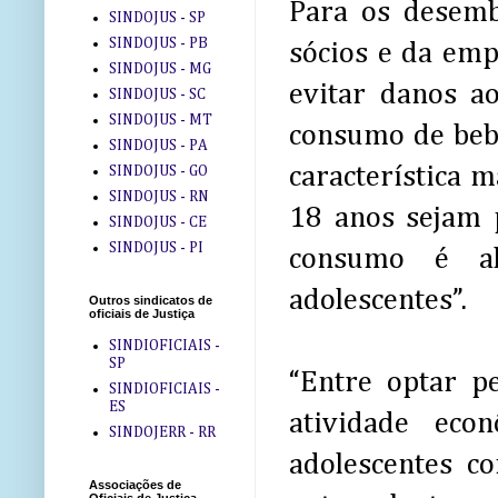
Para os desemb
SINDOJUS - SP
SINDOJUS - PB
sócios e da emp
SINDOJUS - MG
evitar danos a
SINDOJUS - SC
SINDOJUS - MT
consumo de bebi
SINDOJUS - PA
característica 
SINDOJUS - GO
SINDOJUS - RN
18 anos sejam 
SINDOJUS - CE
SINDOJUS - PI
consumo é al
adolescentes”.
Outros sindicatos de
oficiais de Justiça
SINDIOFICIAIS -
SP
“Entre optar p
SINDIOFICIAIS -
ES
atividade eco
SINDOJERR - RR
adolescentes c
Associações de