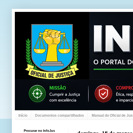
Início
Documentos compartilhados
Manual do Oficial de Jus
Procurar no InfoJus