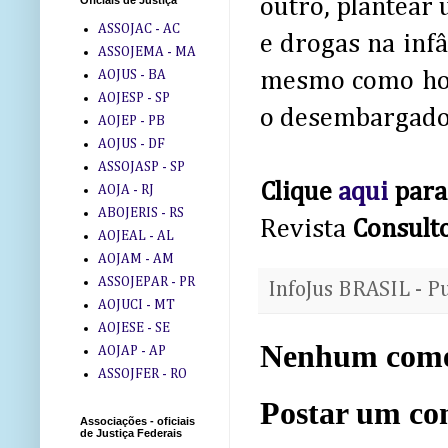
outro, plantear
Oficiais de Justiça
ASSOJAC - AC
e drogas na infâ
ASSOJEMA - MA
AOJUS - BA
mesmo como hom
AOJESP - SP
o desembargador
AOJEP - PB
AOJUS - DF
ASSOJASP - SP
Clique
aqui
para 
AOJA - RJ
ABOJERIS - RS
Revista
Consulto
AOJEAL - AL
AOJAM - AM
ASSOJEPAR - PR
InfoJus BRASIL - P
AOJUCI - MT
AOJESE - SE
Nenhum come
AOJAP - AP
ASSOJFER - RO
Postar um co
Associações - oficiais
de Justiça Federais