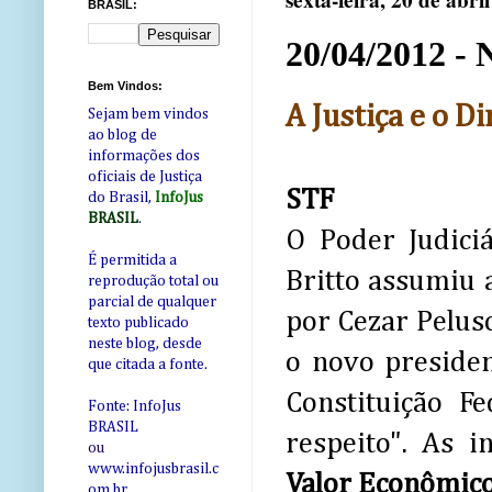
sexta-feira, 20 de abri
BRASIL:
20/04/2012 - 
Bem Vindos:
A Justiça e o D
Sejam bem vindos
ao blog de
informações dos
oficiais de Justiça
STF
do Brasil,
InfoJus
BRASIL
.
O Poder Judici
É permitida a
Britto assumiu 
reprodução total ou
parcial de qualquer
por Cezar Pelus
texto publicado
neste blog, desde
o novo presiden
que citada a fonte.
Constituição F
Fonte: InfoJus
BRASIL
respeito". As 
ou
www.infojusbrasil.c
Valor Econômic
om
.br