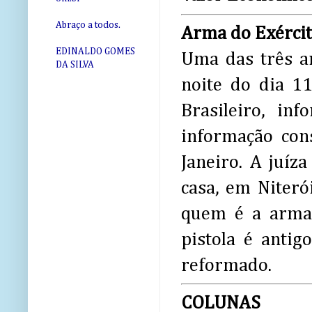
Abraço a todos.
Arma do Exérci
EDINALDO GOMES
Uma das três ar
DA SILVA
noite do dia 1
Brasileiro, in
informação con
Janeiro. A juíz
casa, em Niteró
quem é a arma 
pistola é antig
reformado.
COLUNAS