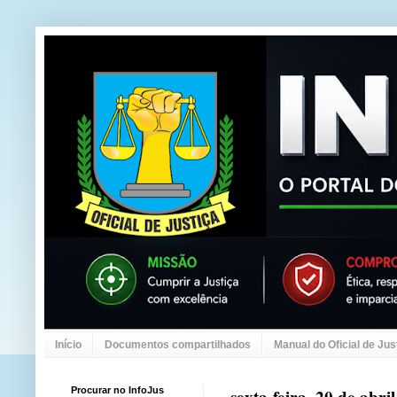
Início
Documentos compartilhados
Manual do Oficial de Jus
Procurar no InfoJus