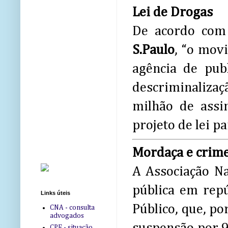
Lei de Drogas
De acordo com 
S.Paulo
, “o mov
agência de pub
descriminalizaç
milhão de assi
projeto de lei p
Mordaça e crim
A Associação Na
pública em repú
Links úteis
Público, que, p
CNA - consulta
advogados
CPF - situação