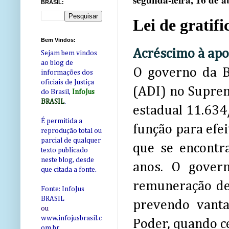
segunda-feira, 16 de a
BRASIL:
Lei de gratif
Bem Vindos:
Acréscimo à apo
Sejam bem vindos
ao blog de
O governo da B
informações dos
oficiais de Justiça
(ADI) no Suprem
do Brasil,
InfoJus
BRASIL
.
estadual 11.634/
É permitida a
função para efei
reprodução total ou
parcial de qualquer
que se encontr
texto publicado
neste blog, desde
anos. O gover
que citada a fonte.
remuneração de 
Fonte: InfoJus
BRASIL
prevendo vanta
ou
www.infojusbrasil.c
Poder, quando ce
om
.br