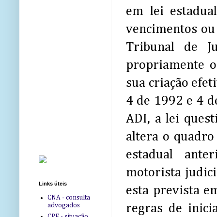
em lei estadua
vencimentos ou 
Tribunal de Ju
propriamente o 
sua criação efet
4 de 1992 e 4 d
ADI, a lei ques
altera o quadro
estadual ante
motorista judici
Links úteis
esta prevista e
CNA - consulta
advogados
regras de inici
CPF - situação