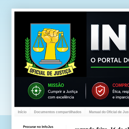
Início
Documentos compartilhados
Manual do Oficial de Jus
Procurar no InfoJus