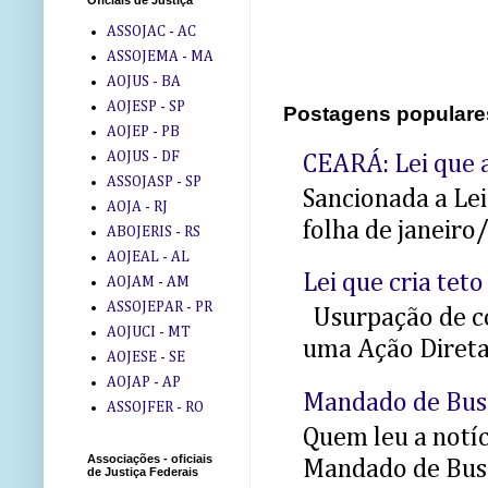
Oficiais de Justiça
ASSOJAC - AC
ASSOJEMA - MA
AOJUS - BA
AOJESP - SP
Postagens populare
AOJEP - PB
AOJUS - DF
CEARÁ: Lei que a
ASSOJASP - SP
Sancionada a Le
AOJA - RJ
folha de janeiro
ABOJERIS - RS
AOJEAL - AL
Lei que cria teto
AOJAM - AM
ASSOJEPAR - PR
Usurpação de co
AOJUCI - MT
uma Ação Direta 
AOJESE - SE
AOJAP - AP
Mandado de Bus
ASSOJFER - RO
Quem leu a notíci
Associações - oficiais
Mandado de Busc
de Justiça Federais