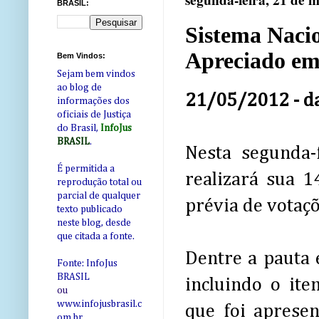
segunda-feira, 21 de 
BRASIL:
Sistema Nacio
Apreciado em
Bem Vindos:
Sejam bem vindos
ao blog de
21/05/2012 - d
informações dos
oficiais de Justiça
do Brasil,
InfoJus
BRASIL
.
Nesta segunda-f
É permitida a
realizará sua 
reprodução total ou
parcial de qualquer
prévia de votaçõ
texto publicado
neste blog, desde
que citada a fonte.
Dentre a pauta 
Fonte: InfoJus
BRASIL
incluindo o it
ou
www.infojusbrasil.c
que foi aprese
om
.br