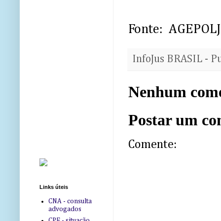
Fonte: AGEPOL
InfoJus BRASIL - P
Nenhum come
Postar um co
Comente:
Links úteis
CNA - consulta
advogados
CPF - situação