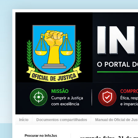
Início
Documentos compartilhados
Manual do Oficial de Jus
Procurar no InfoJus