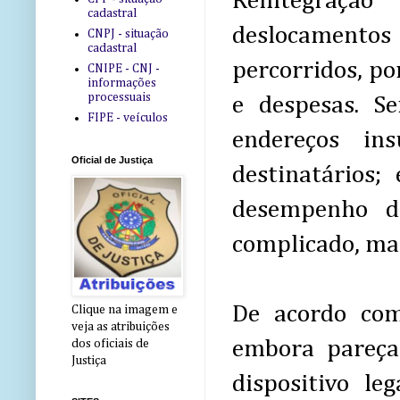
Reintegração
cadastral
deslocament
CNPJ - situação
cadastral
percorridos, p
CNIPE - CNJ -
informações
processuais
e despesas. 
FIPE - veículos
endereços ins
Oficial de Justiça
destinatários
desempenho d
complicado, mat
De acordo com
Clique na imagem e
veja as atribuições
embora pareça
dos oficiais de
Justiça
dispositivo l