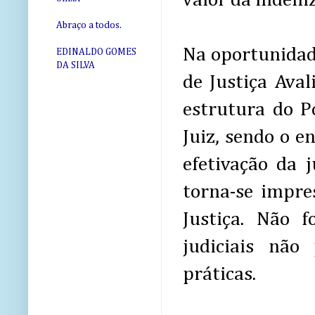
valor da indeniz
Abraço a todos.
Na oportunidad
EDINALDO GOMES
DA SILVA
de Justiça Ava
estrutura do P
Juiz, sendo o e
efetivação da 
torna-se impres
Justiça. Não f
judiciais não
práticas.