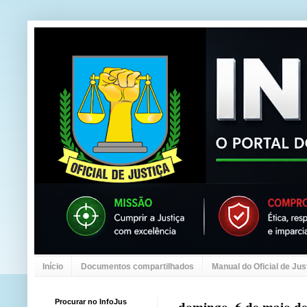
Início
Documentos compartilhados
Manual do Oficial de Jus
Procurar no InfoJus