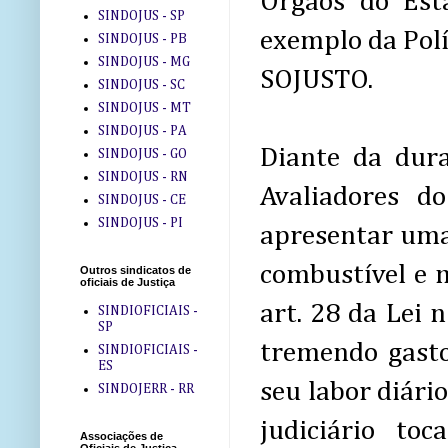
Órgãos do Esta
SINDOJUS - SP
exemplo da Políc
SINDOJUS - PB
SINDOJUS - MG
SOJUSTO.
SINDOJUS - SC
SINDOJUS - MT
SINDOJUS - PA
Diante da dura
SINDOJUS - GO
SINDOJUS - RN
Avaliadores d
SINDOJUS - CE
SINDOJUS - PI
apresentar uma
combustível e 
Outros sindicatos de
oficiais de Justiça
art. 28 da Lei 
SINDIOFICIAIS -
SP
tremendo gasto
SINDIOFICIAIS -
ES
seu labor diário
SINDOJERR - RR
judiciário to
Associações de