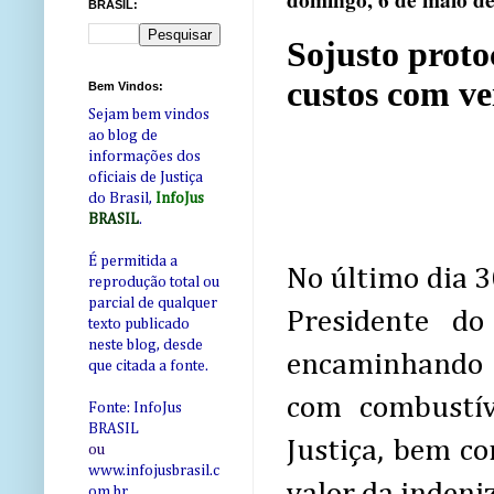
domingo, 6 de maio d
BRASIL:
Sojusto proto
custos com veí
Bem Vindos:
Sejam bem vindos
ao blog de
informações dos
oficiais de Justiça
do Brasil,
InfoJus
BRASIL
.
É permitida a
No último dia 3
reprodução total ou
parcial de qualquer
Presidente d
texto publicado
neste blog, desde
encaminhando a
que citada a fonte.
com combustív
Fonte: InfoJus
BRASIL
Justiça, bem co
ou
www.infojusbrasil.c
om
.br