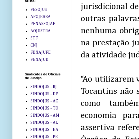
SITES:
jurisdicional 
FESOJUS
outras palavra
AFOJEBRA
FENASSOJAF
nenhuma obriga
AOJUSTRA
STF
na prestação ju
CNJ
FENAJUFE
da atividade jud
FENAJUD
Sindicatos de Oficiais
“Ao utilizarem 
de Justiça
SINDOJUS - RJ
Tocantins não 
SINDOJUS - DF
SINDOJUS - AC
como também,
SINDOJUS - TO
economia para
SINDOJUS - AM
SINDOJUS - AL
assertiva refer
SINDOJUS - BA
SINDOJUS - PE