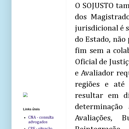
O SOJUSTO tam
dos Magistrad
jurisdicional é
do Estado, não 
fim sem a colab
Oficial de Justi
e Avaliador req
regiões e at
resultar em d
determinação
Links úteis
Avaliações, 
CNA - consulta
advogados
CPF - situação