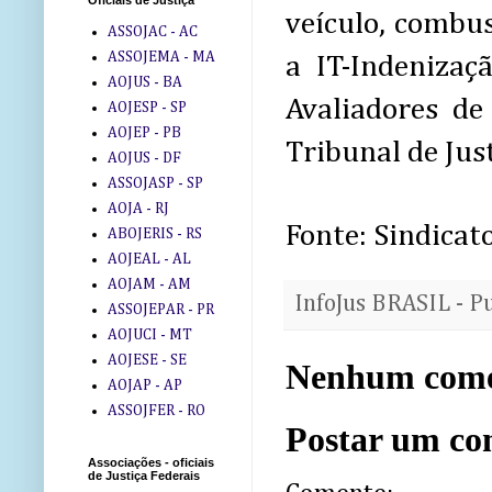
Oficiais de Justiça
veículo, combus
ASSOJAC - AC
ASSOJEMA - MA
a IT-Indenizaç
AOJUS - BA
Avaliadores de
AOJESP - SP
AOJEP - PB
Tribunal de Jus
AOJUS - DF
ASSOJASP - SP
AOJA - RJ
Fonte: Sindicato
ABOJERIS - RS
AOJEAL - AL
AOJAM - AM
InfoJus BRASIL - P
ASSOJEPAR - PR
AOJUCI - MT
AOJESE - SE
Nenhum come
AOJAP - AP
ASSOJFER - RO
Postar um co
Associações - oficiais
de Justiça Federais