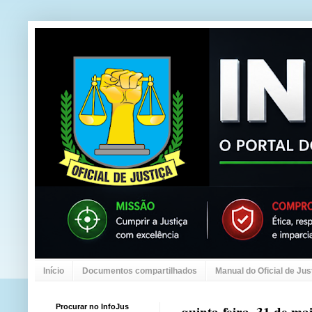
Início
Documentos compartilhados
Manual do Oficial de Jus
Procurar no InfoJus