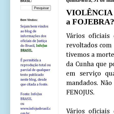
quinta-feira, 31 de ma
BRASIL:
VIOLÊNCIA 
a FOJEBRA?
Bem Vindos:
Sejam bem vindos
ao blog de
Vários oficiais
informações dos
oficiais de Justiça
revoltados com 
do Brasil,
InfoJus
BRASIL
.
tivemos a morte 
É permitida a
da Cunha que po
reprodução total ou
parcial de qualquer
em serviço qu
texto publicado
neste blog, desde
mandados. Não 
que citada a fonte.
FENOJUS.
Fonte: InfoJus
BRASIL
ou
www.infojusbrasil.c
Vários oficiai
om
.br