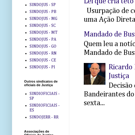
Lei que cria teto
SINDOJUS - SP
Usurpação de co
SINDOJUS - PB
uma Ação Direta 
SINDOJUS - MG
SINDOJUS - SC
SINDOJUS - MT
Mandado de Bus
SINDOJUS - PA
Quem leu a notíci
SINDOJUS - GO
Mandado de Busc
SINDOJUS - RN
SINDOJUS - CE
Ricardo 
SINDOJUS - PI
Justiça
Outros sindicatos de
Decisão 
oficiais de Justiça
Bandeirantes do 
SINDIOFICIAIS -
SP
sexta...
SINDIOFICIAIS -
ES
SINDOJERR - RR
Associações de