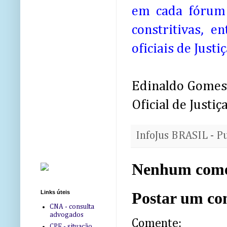
em cada fórum 
constritivas, e
oficiais de Justiç
Edinaldo Gomes 
Oficial de Justiç
InfoJus BRASIL - P
Nenhum come
Links úteis
Postar um co
CNA - consulta
advogados
Comente:
CPF - situação