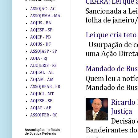
CEARÁ: Lei que a
Oficiais de Justiça
ASSOJAC - AC
Sancionada a Le
ASSOJEMA - MA
folha de janeiro
AOJUS - BA
AOJESP - SP
Lei que cria teto
AOJEP - PB
Usurpação de co
AOJUS - DF
ASSOJASP - SP
uma Ação Direta 
AOJA - RJ
ABOJERIS - RS
Mandado de Bus
AOJEAL - AL
Quem leu a notíci
AOJAM - AM
Mandado de Busc
ASSOJEPAR - PR
AOJUCI - MT
AOJESE - SE
Ricardo 
AOJAP - AP
Justiça
ASSOJFER - RO
Decisão 
Bandeirantes do 
Associações - oficiais
de Justiça Federais