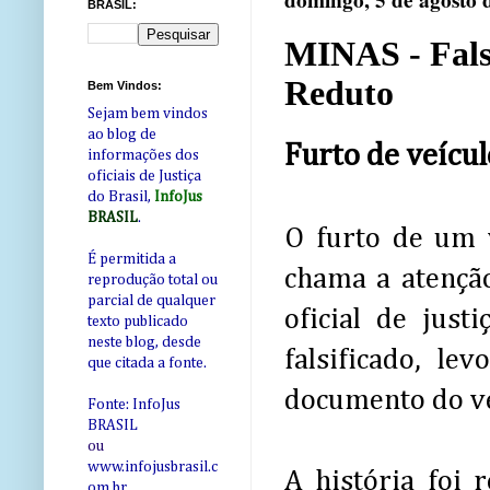
domingo, 5 de agosto 
BRASIL:
MINAS - Falso
Reduto
Bem Vindos:
Sejam bem vindos
ao blog de
Furto de veícul
informações dos
oficiais de Justiça
do Brasil,
InfoJus
BRASIL
.
O furto de um v
É permitida a
chama a atençã
reprodução total ou
parcial de qualquer
oficial de jus
texto publicado
neste blog, desde
falsificado, l
que citada a fonte.
documento do ve
Fonte: InfoJus
BRASIL
ou
www.infojusbrasil.c
A história foi r
om
.br