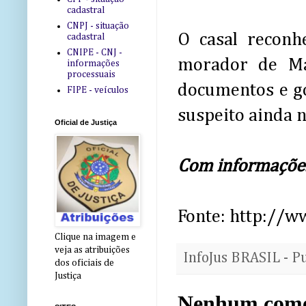
cadastral
CNPJ - situação
O casal reconh
cadastral
CNIPE - CNJ -
morador de Man
informações
processuais
documentos e go
FIPE - veículos
suspeito ainda n
Oficial de Justiça
Com informações 
Fonte: http://w
Clique na imagem e
veja as atribuições
InfoJus BRASIL - P
dos oficiais de
Justiça
Nenhum come