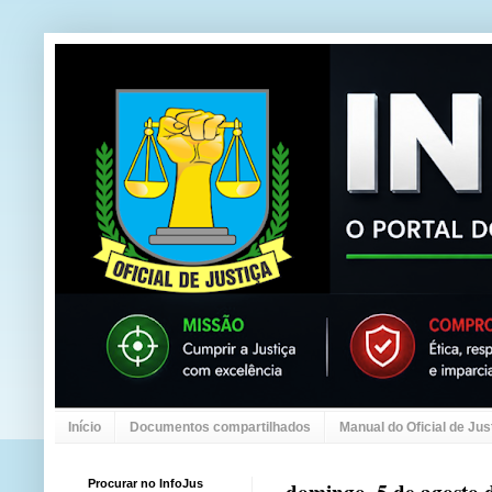
Início
Documentos compartilhados
Manual do Oficial de Jus
Procurar no InfoJus