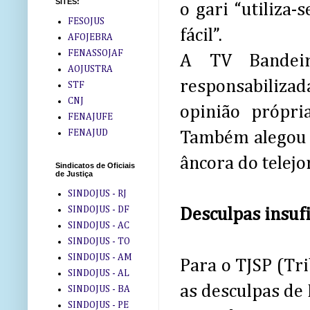
SITES:
o gari “utiliza-
FESOJUS
fácil”.
AFOJEBRA
FENASSOJAF
A TV Bandeir
AOJUSTRA
responsabiliza
STF
CNJ
opinião própri
FENAJUFE
FENAJUD
Também alegou q
âncora do telejo
Sindicatos de Oficiais
de Justiça
SINDOJUS - RJ
SINDOJUS - DF
Desculpas insufi
SINDOJUS - AC
SINDOJUS - TO
SINDOJUS - AM
Para o TJSP (Tri
SINDOJUS - AL
as desculpas de 
SINDOJUS - BA
SINDOJUS - PE