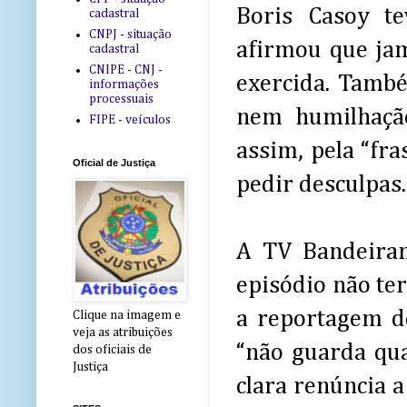
Boris Casoy te
cadastral
CNPJ - situação
afirmou que jama
cadastral
CNIPE - CNJ -
exercida. També
informações
processuais
nem humilhaçã
FIPE - veículos
assim, pela “fra
Oficial de Justiça
pedir desculpas.
A TV Bandeiran
episódio não te
a reportagem d
Clique na imagem e
veja as atribuições
“não guarda qu
dos oficiais de
Justiça
clara renúncia 