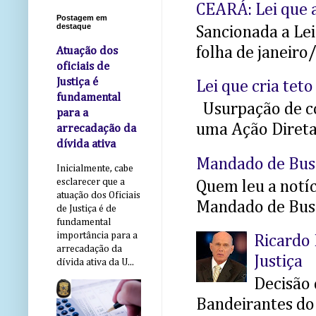
CEARÁ: Lei que a
Postagem em
destaque
Sancionada a Le
folha de janeiro
Atuação dos
oficiais de
Justiça é
Lei que cria teto
fundamental
Usurpação de co
para a
uma Ação Direta 
arrecadação da
dívida ativa
Mandado de Bus
Inicialmente, cabe
esclarecer que a
Quem leu a notíci
atuação dos Oficiais
Mandado de Busc
de Justiça é de
fundamental
importância para a
Ricardo 
arrecadação da
Justiça
dívida ativa da U...
Decisão 
Bandeirantes do 