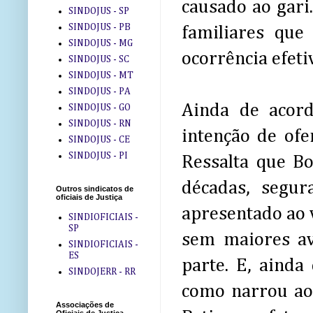
causado ao gari
SINDOJUS - SP
SINDOJUS - PB
familiares que 
SINDOJUS - MG
ocorrência efeti
SINDOJUS - SC
SINDOJUS - MT
SINDOJUS - PA
Ainda de acor
SINDOJUS - GO
SINDOJUS - RN
intenção de ofe
SINDOJUS - CE
SINDOJUS - PI
Ressalta que Bo
décadas, segu
Outros sindicatos de
oficiais de Justiça
apresentado ao v
SINDIOFICIAIS -
SP
sem maiores av
SINDIOFICIAIS -
ES
parte. E, ainda
SINDOJERR - RR
como narrou ao 
Associações de