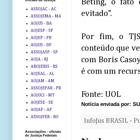
Beting, o fato
Oficiais de Justiça
ASSOJAC - AC
evitado”.
ASSOJEMA - MA
AOJUS - BA
AOJESP - SP
Por fim, o TJ
AOJEP - PB
AOJUS - DF
conteúdo que vei
ASSOJASP - SP
com Boris Casoy
AOJA - RJ
ABOJERIS - RS
é com um recurs
AOJEAL - AL
AOJAM - AM
ASSOJEPAR - PR
Fonte: UOL
AOJUCI - MT
AOJESE - SE
Notícia enviada por: 
AOJAP - AP
ASSOJFER - RO
InfoJus BRASIL - P
Associações - oficiais
de Justiça Federais