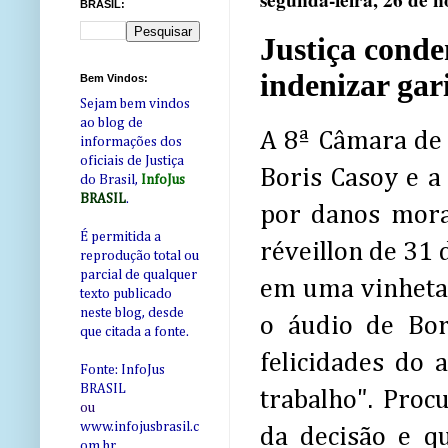
segunda-feira, 26 de 
BRASIL:
Justiça conde
indenizar gar
Bem Vindos:
Sejam bem vindos
ao blog de
A 8ª Câmara de 
informações dos
oficiais de Justiça
Boris Casoy e a
do Brasil,
InfoJus
BRASIL
.
por danos morai
É permitida a
réveillon de 31
reprodução total ou
parcial de qualquer
em uma vinheta d
texto publicado
neste blog, desde
o áudio de Bor
que citada a fonte.
felicidades do 
Fonte: InfoJus
BRASIL
trabalho". Proc
ou
www.infojusbrasil.c
da decisão e q
om
.br