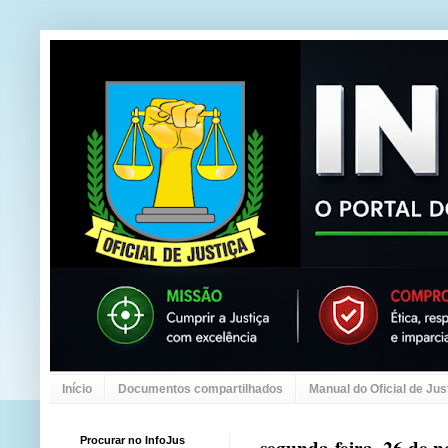
Início
Documentos compartilhados
Manual do Oficial de Jus
Procurar no InfoJus