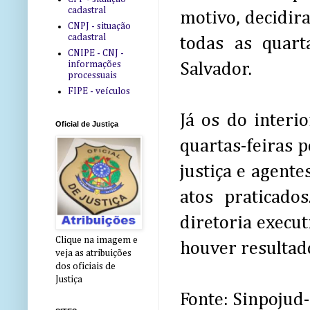
cadastral
motivo, decidir
CNPJ - situação
cadastral
todas as quar
CNIPE - CNJ -
informações
Salvador.
processuais
FIPE - veículos
Já os do interi
Oficial de Justiça
quartas-feiras p
justiça e agent
atos praticado
diretoria execu
Clique na imagem e
houver resultad
veja as atribuições
dos oficiais de
Justiça
Fonte: Sinpojud