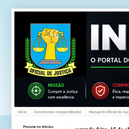
Início
Documentos compartilhados
Manual do Oficial de Jus
Procurar no InfoJus