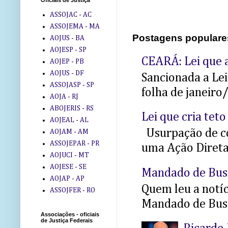
Oficiais de Justiça
ASSOJAC - AC
ASSOJEMA - MA
Postagens populare
AOJUS - BA
AOJESP - SP
CEARÁ: Lei que a
AOJEP - PB
AOJUS - DF
Sancionada a Le
ASSOJASP - SP
folha de janeiro
AOJA - RJ
ABOJERIS - RS
Lei que cria teto
AOJEAL - AL
Usurpação de co
AOJAM - AM
ASSOJEPAR - PR
uma Ação Direta 
AOJUCI - MT
AOJESE - SE
Mandado de Bus
AOJAP - AP
Quem leu a notíci
ASSOJFER - RO
Mandado de Busc
Associações - oficiais
de Justiça Federais