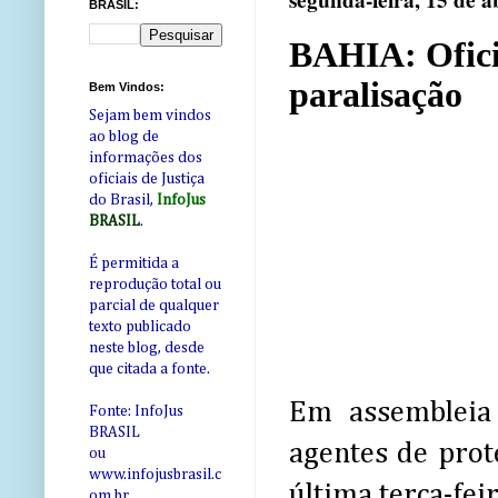
segunda-feira, 15 de a
BRASIL:
BAHIA: Oficia
paralisação
Bem Vindos:
Sejam bem vindos
ao blog de
informações dos
oficiais de Justiça
do Brasil,
InfoJus
BRASIL
.
É permitida a
reprodução total ou
parcial de qualquer
texto publicado
neste blog, desde
que citada a fonte.
Em assembleia n
Fonte: InfoJus
BRASIL
agentes de prot
ou
www.infojusbrasil.c
última terça-fe
om
.br