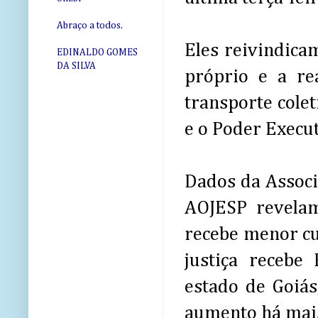
Abraço a todos.
Eles reivindica
EDINALDO GOMES
DA SILVA
próprio e a re
transporte colet
e o Poder Execut
Dados da Associa
AOJESP revelam
recebe menor cu
justiça recebe
estado de Goiás
aumento há mais