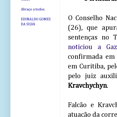
Abraço a todos.
O Conselho Naci
EDINALDO GOMES
DA SILVA
(26), que apur
sentenças no T
noticiou a Ga
confirmada em e
em Curitiba, pel
pelo juiz auxi
Kravchychyn
.
Falcão e Krav
atuação da corr