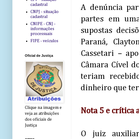
cadastral
A denúncia pa
CNPJ - situação
cadastral
partes em uma
CNIPE - CNJ -
supostas decisõ
informações
processuais
Paraná, Clayt
FIPE - veículos
Cassetari – ap
Oficial de Justiça
Câmara Cível do
teriam recebid
dinheiro que ter
Clique na imagem e
Nota 5 e crítica
veja as atribuições
dos oficiais de
Justiça
O juiz auxilia