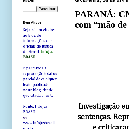
sexta-feira, 26 de abri
BRASIL:
PARANÁ: CNJ 
com “mão de 
Bem Vindos:
Sejam bem vindos
ao blog de
informações dos
oficiais de Justiça
do Brasil,
InfoJus
BRASIL
.
É permitida a
reprodução total ou
parcial de qualquer
texto publicado
neste blog, desde
que citada a fonte.
Investigação en
Fonte: InfoJus
BRASIL
sentenças. Rep
ou
www.infojusbrasil.c
e criticar
om
.br