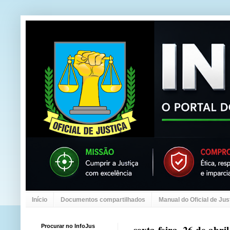
Início
Documentos compartilhados
Manual do Oficial de Jus
Procurar no InfoJus