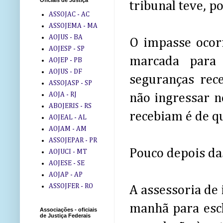
Oficiais de Justiça
tribunal teve, p
ASSOJAC - AC
ASSOJEMA - MA
AOJUS - BA
O impasse ocorr
AOJESP - SP
marcada para 
AOJEP - PB
AOJUS - DF
seguranças rec
ASSOJASP - SP
AOJA - RJ
não ingressar n
ABOJERIS - RS
recebiam é de qu
AOJEAL - AL
AOJAM - AM
ASSOJEPAR - PR
Pouco depois das
AOJUCI - MT
AOJESE - SE
AOJAP - AP
ASSOJFER - RO
A assessoria de 
manhã para esc
Associações - oficiais
de Justiça Federais