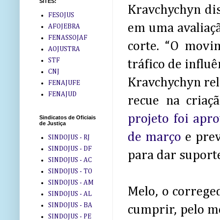
SITES:
Kravchychyn dis
FESOJUS
em uma avaliaçã
AFOJEBRA
FENASSOJAF
corte. “O movi
AOJUSTRA
STF
tráfico de influê
CNJ
Kravchychyn rel
FENAJUFE
FENAJUD
recue na criaç
projeto foi apr
Sindicatos de Oficiais
de Justiça
de março
e prev
SINDOJUS - RJ
SINDOJUS - DF
para dar suport
SINDOJUS - AC
SINDOJUS - TO
SINDOJUS - AM
Melo, o correge
SINDOJUS - AL
SINDOJUS - BA
cumprir, pelo 
SINDOJUS - PE