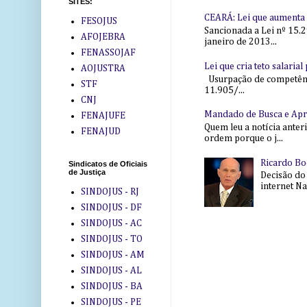
SITES:
CEARÁ: Lei que aumenta s
FESOJUS
Sancionada a Lei nº 15.2
AFOJEBRA
janeiro de 2013...
FENASSOJAF
Lei que cria teto salaria
AOJUSTRA
Usurpação de competência
STF
11.905/...
CNJ
Mandado de Busca e Ap
FENAJUFE
Quem leu a notícia anter
FENAJUD
ordem porque o j...
Ricardo Bo
Sindicatos de Oficiais
de Justiça
Decisão do
internet Na 
SINDOJUS - RJ
SINDOJUS - DF
SINDOJUS - AC
SINDOJUS - TO
SINDOJUS - AM
SINDOJUS - AL
SINDOJUS - BA
SINDOJUS - PE