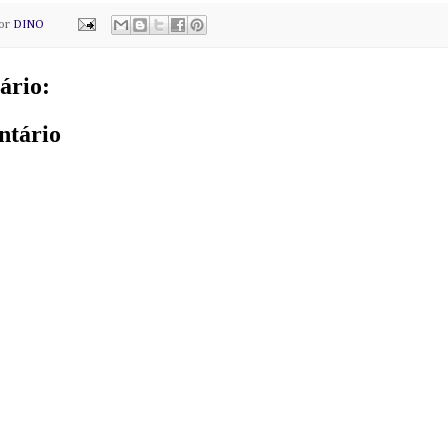
por
DINO
ário:
ntário