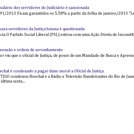
alário dos servidores do Judiciário é sancionada
91/2013 Ficam garantidos os 5,58% a partir da folha de janeiro/2013 “Lei
l para servidores da Justiça baiana é questionada
 O Partido Social Liberal (PSL) entrou com uma Ação Direta de Inconstit
reensão e ordem de arrombamento
ior viu que o oficial de Justiça, de posse de um Mandado de Busca e Apree
echat é condenado a pagar dano moral a Oficial de Justiça
 TJGO condenou Boechat e a Rádio e Televisão Bandeirantes do Rio de Jan
última sexta...