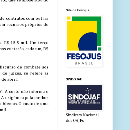
itto, que se aposentou do
Site da Fesojus
 de contratos com outras
com recursos próprios de
de R$ 15,5 mil. Um terço
sos custarão, cada um, R$
discurso de combate aos
 de juízes, se refere às
 de abril.
SINDOJAF
". A corte não informa o
. A exigência pela melhor
roblemas. O custo de uma
mil.
Sindicato Nacional
dos OAJFs