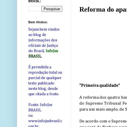
BRASIL:
Reforma do apa
Bem Vindos:
Sejam bem vindos
ao blog de
informações dos
oficiais de Justiça
do Brasil,
InfoJus
BRASIL
.
É permitida a
reprodução total ou
parcial de qualquer
texto publicado
"Primeira qualidade"
neste blog, desde
que citada a fonte.
A reforma dos quatro ban
do Supremo Tribunal Fed
Fonte: InfoJus
para um mais amplo, de 5
BRASIL
ou
De acordo com o Supremo,
www.infojusbrasil.c
om
.br