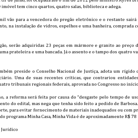
rtir de julho, foi ocupada até o fim de 2012 pelo ministro Ayres Br
imóvel tem cinco quartos, quatro salas, biblioteca e adega.
mil vão para a vencedora do pregão eletrônico e o restante sairá
to, na instalação de vidros, espelhos e uma banheira, comprada 
gão, serão adquiridas 23 peças em mármore e granito ao preço 
uma prateleira e uma bancada. Já o assento e o tampo dos quatro va
ambém preside o Conselho Nacional de Justiça, adota um rígido 
ciário. Uma de suas recentes críticas, que contrariou entidades
atro tribunais regionais federais, aprovada no Congresso no início
, a reforma será feita por causa do "desgaste pelo tempo de uso
nto do edital, mas nega que tenha sido feito a pedido de Barbosa
orte, para evitar fornecimento de materiais inadequados ou com p
 do programa Minha Casa, Minha Vida é de aproximadamente R$ 78 
 Jurídico