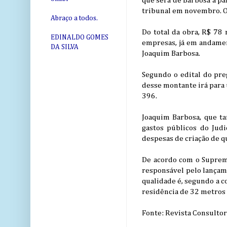
que será de Barbosa a pa
tribunal em novembro. O 
Abraço a todos.
Do total da obra, R$ 78 
EDINALDO GOMES
empresas, já em andamen
DA SILVA
Joaquim Barbosa.
Segundo o edital do pre
desse montante irá para 
396.
Joaquim Barbosa, que t
gastos públicos do Judi
despesas de criação de qu
De acordo com o Supremo
responsável pelo lançame
qualidade é, segundo a c
residência de 32 metros
Fonte: Revista Consultor