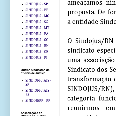
ameaçamos nin
SINDOJUS - SP
SINDOJUS - PB
proposta. De fo
SINDOJUS - MG
a entidade Sind
SINDOJUS - SC
SINDOJUS - MT
SINDOJUS - PA
O Sindojus/RN 
SINDOJUS - GO
SINDOJUS - RN
sindicato espec
SINDOJUS - CE
SINDOJUS - PI
uma associação 
Sindicato dos Se
Outros sindicatos de
oficiais de Justiça
transformação 
SINDIOFICIAIS -
SP
SINDOJUS/RN), 
SINDIOFICIAIS -
ES
categoria funci
SINDOJERR - RR
reunirmos em 
Associações de