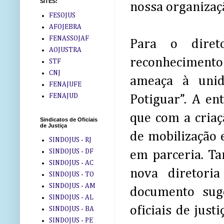
SITES:
nossa organizaç
FESOJUS
AFOJEBRA
FENASSOJAF
Para o diret
AOJUSTRA
reconheciment
STF
CNJ
ameaça à unid
FENAJUFE
FENAJUD
Potiguar”. A en
que com a criaç
Sindicatos de Oficiais
de Justiça
de mobilização 
SINDOJUS - RJ
SINDOJUS - DF
em parceria. Ta
SINDOJUS - AC
nova diretoria
SINDOJUS - TO
SINDOJUS - AM
documento suge
SINDOJUS - AL
oficiais de ju
SINDOJUS - BA
SINDOJUS - PE