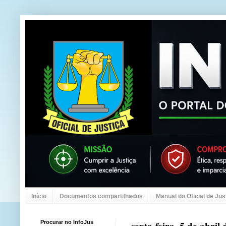
Início
Documentos compartilhados
Manual do Oficial de Jus
Procurar no InfoJus