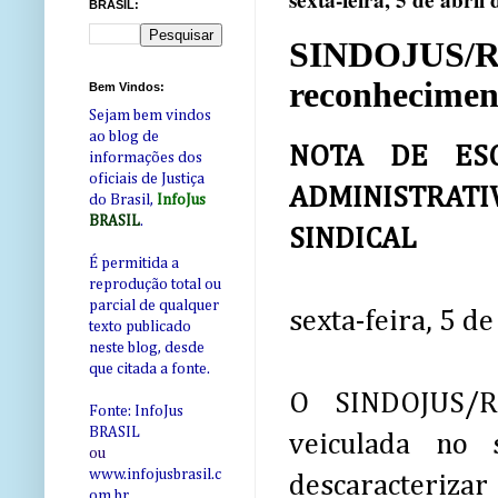
sexta-feira, 5 de abril
BRASIL:
SINDOJUS/RN 
reconhecimen
Bem Vindos:
Sejam bem vindos
ao blog de
NOTA DE ES
informações dos
oficiais de Justiça
ADMINISTRATI
do Brasil,
InfoJus
BRASIL
.
SINDICAL
É permitida a
reprodução total ou
parcial de qualquer
sexta-feira, 5 d
texto publicado
neste blog, desde
que citada a fonte.
O SINDOJUS/RN
Fonte: InfoJus
BRASIL
veiculada no 
ou
www.infojusbrasil.c
descaracteriz
om
.br