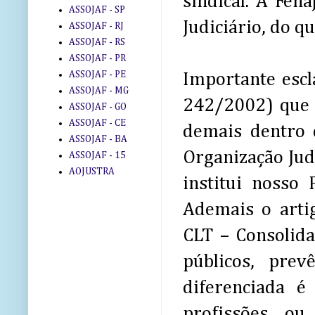
sindical. A Fen
ASSOJAF - SP
Judiciário, do qu
ASSOJAF - RJ
ASSOJAF - RS
ASSOJAF - PR
ASSOJAF - PE
Importante escl
ASSOJAF - MG
242/2002) que r
ASSOJAF - GO
ASSOJAF - CE
demais dentro d
ASSOJAF - BA
Organização Ju
ASSOJAF - 15
AOJUSTRA
institui nosso 
Ademais o artig
CLT – Consolida
públicos, pre
diferenciada 
profissões ou