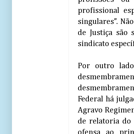
profissional e
singulares”. Não
de Justiça são 
sindicato específ
Por outro lad
desmembramen
desmembramento
Federal há julg
Agravo Regiment
de relatoria do
ofensa ao prin