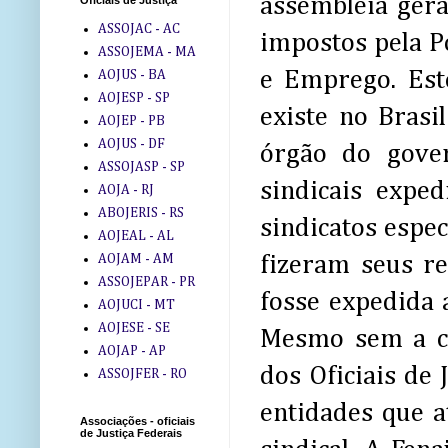
assembleia gera
Oficiais de Justiça
ASSOJAC - AC
impostos pela P
ASSOJEMA - MA
e Emprego. Est
AOJUS - BA
AOJESP - SP
existe no Brasi
AOJEP - PB
AOJUS - DF
órgão do gover
ASSOJASP - SP
sindicais expe
AOJA - RJ
ABOJERIS - RS
sindicatos espe
AOJEAL - AL
AOJAM - AM
fizeram seus re
ASSOJEPAR - PR
fosse expedida a
AOJUCI - MT
AOJESE - SE
Mesmo sem a ca
AOJAP - AP
dos Oficiais de 
ASSOJFER - RO
entidades que a
Associações - oficiais
de Justiça Federais