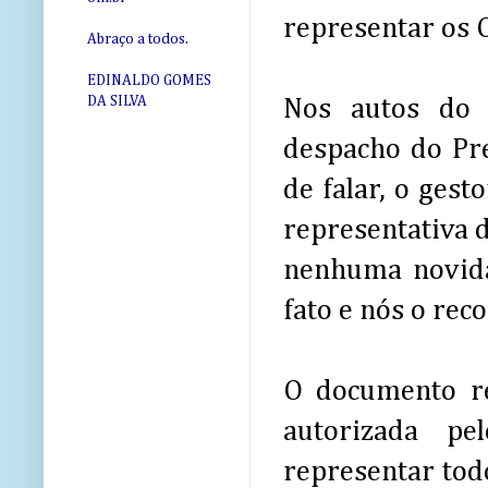
representar os O
Abraço a todos.
EDINALDO GOMES
DA SILVA
Nos autos do 
despacho do Pr
de falar, o gest
representativa d
nenhuma novida
fato e nós o re
O documento re
autorizada p
representar todo