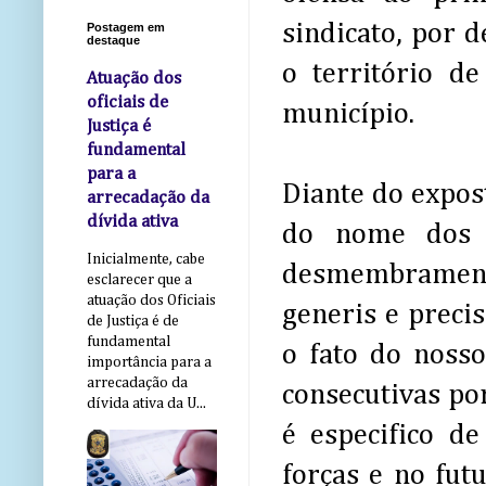
sindicato, por 
Postagem em
destaque
o território d
Atuação dos
oficiais de
município.
Justiça é
fundamental
para a
Diante do expos
arrecadação da
dívida ativa
do nome dos O
Inicialmente, cabe
desmembrament
esclarecer que a
atuação dos Oficiais
generis e preci
de Justiça é de
fundamental
o fato do noss
importância para a
arrecadação da
consecutivas por
dívida ativa da U...
é especifico d
forças e no fut