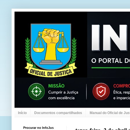
Início
Documentos compartilhados
Manual do Oficial de Jus
Procurar no InfoJus