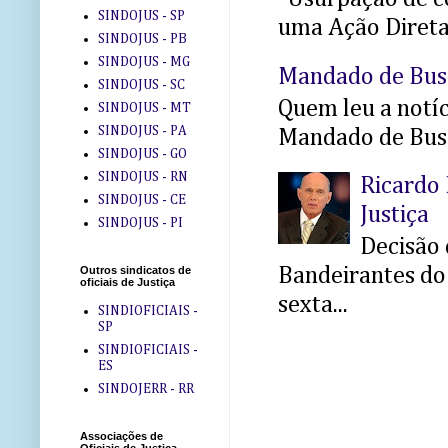
SINDOJUS - SP
uma Ação Direta 
SINDOJUS - PB
SINDOJUS - MG
Mandado de Bus
SINDOJUS - SC
Quem leu a notíci
SINDOJUS - MT
SINDOJUS - PA
Mandado de Busc
SINDOJUS - GO
SINDOJUS - RN
Ricardo 
SINDOJUS - CE
Justiça
SINDOJUS - PI
Decisão 
Bandeirantes do 
Outros sindicatos de
oficiais de Justiça
sexta...
SINDIOFICIAIS -
SP
SINDIOFICIAIS -
ES
SINDOJERR - RR
Associações de