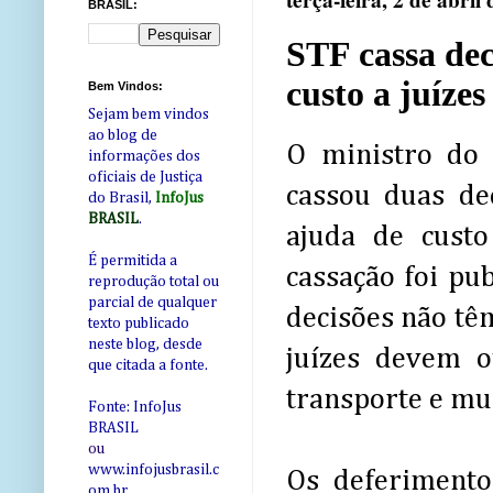
terça-feira, 2 de abril
BRASIL:
STF cassa dec
custo a juízes
Bem Vindos:
Sejam bem vindos
ao blog de
O ministro do 
informações dos
oficiais de Justiça
cassou duas de
do Brasil,
InfoJus
BRASIL
.
ajuda de cust
É permitida a
cassação foi pub
reprodução total ou
parcial de qualquer
decisões não têm
texto publicado
neste blog, desde
juízes devem o
que citada a fonte.
transporte e mu
Fonte: InfoJus
BRASIL
ou
www.infojusbrasil.c
Os deferimento
om
.br