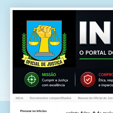
Início
Documentos compartilhados
Manual do Oficial de Jus
Procurar no InfoJus