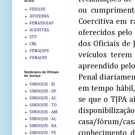
SITES:
ou cumpriment
FESOJUS
AFOJEBRA
Coercitiva em r
FENASSOJAF
AOJUSTRA
oferecidos pelo
STF
dos Oficiais de
CNJ
FENAJUFE
veículos terem
FENAJUD
apreendido pel
Sindicatos de Oficiais
Penal diariamen
de Justiça
SINDOJUS - RJ
em tempo hábil,
SINDOJUS - DF
se que o TJPA a
SINDOJUS - AC
SINDOJUS - TO
disponibilizaçã
SINDOJUS - AM
SINDOJUS - AL
casa/fórum/cas
SINDOJUS - BA
conhecimento d
SINDOJUS - PE