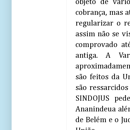
objeto de vári
cobrança, mas at
regularizar o 
assim não se vi
comprovado at
antiga. A Va
aproximadament
são feitos da U
são ressarcido
SINDOJUS pede
Ananindeua alé
de Belém e o Ju