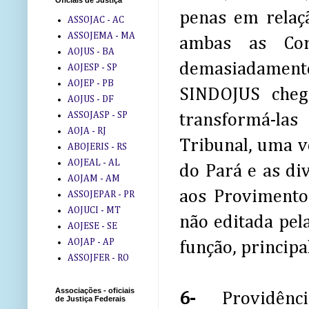
Oficiais de Justiça
penas em relaçã
ASSOJAC - AC
ASSOJEMA - MA
ambas as Cor
AOJUS - BA
demasiadamente 
AOJESP - SP
AOJEP - PB
SINDOJUS cheg
AOJUS - DF
ASSOJASP - SP
transformá-la
AOJA - RJ
Tribunal, uma v
ABOJERIS - RS
AOJEAL - AL
do Pará e as di
AOJAM - AM
aos Provimento
ASSOJEPAR - PR
AOJUCI - MT
não editada pel
AOJESE - SE
AOJAP - AP
função, principa
ASSOJFER - RO
Associações - oficiais
6-
Providênc
de Justiça Federais