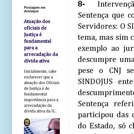
8-
Intervenç
Postagem em
destaque
Sentença que c
Atuação dos
Servidores: O S
oficiais de
Justiça é
tema, mas sim c
fundamental
exemplo ao jur
para a
arrecadação da
descumpre uma 
dívida ativa
pese o CNJ se
Inicialmente, cabe
esclarecer que a
SINDOJUS ente
atuação dos Oficiais
de Justiça é de
descumpriment
fundamental
importância para a
Sentença refe
arrecadação da
dívida ativa da U...
participou das
do Estado, só 