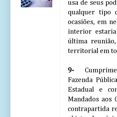
usa de seus pode
qualquer tipo
ocasiões, em n
interior estar
última reunião
territorial em t
9-
Cumprime
Fazenda Públic
Estadual e co
Mandados aos O
contrapartida re