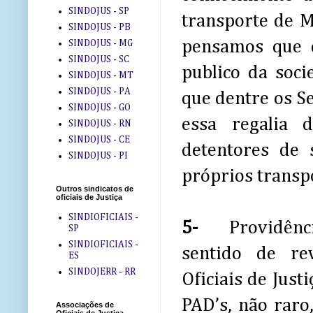
SINDOJUS - SP
transporte de M
SINDOJUS - PB
pensamos que d
SINDOJUS - MG
SINDOJUS - SC
publico da soci
SINDOJUS - MT
SINDOJUS - PA
que dentre os S
SINDOJUS - GO
essa regalia 
SINDOJUS - RN
SINDOJUS - CE
detentores de 
SINDOJUS - PI
próprios transpo
Outros sindicatos de
oficiais de Justiça
SINDIOFICIAIS -
5-
Providênc
SP
SINDIOFICIAIS -
sentido de re
ES
SINDOJERR - RR
Oficiais de Jus
PAD’s, não raro
Associações de