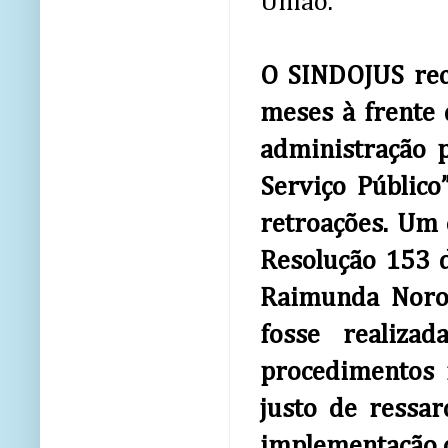
União.
O SINDOJUS rec
meses à frente 
administração 
Serviço Público
retroações. Um 
Resolução 153 d
Raimunda Noron
fosse realiza
procedimentos 
justo de ressa
implementação d