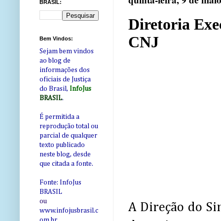
quinta-feira, 9 de mai
BRASIL:
Diretoria Ex
CNJ
Bem Vindos:
Sejam bem vindos
ao blog de
informações dos
oficiais de Justiça
do Brasil,
InfoJus
BRASIL
.
É permitida a
reprodução total ou
parcial de qualquer
texto publicado
neste blog, desde
que citada a fonte.
Fonte: InfoJus
BRASIL
ou
A Direção do Sin
www.infojusbrasil.c
om
.br