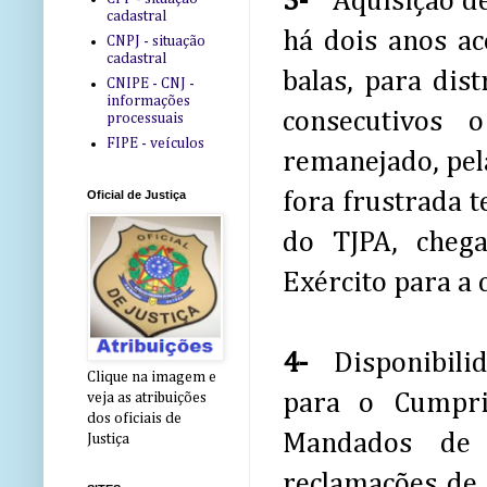
3-
Aquisição d
cadastral
há dois anos ac
CNPJ - situação
cadastral
balas, para dist
CNIPE - CNJ -
informações
consecutivos
processuais
FIPE - veículos
remanejado, pe
fora frustrada 
Oficial de Justiça
do TJPA, chega
Exército para a
4-
Disponibili
Clique na imagem e
para o Cumpri
veja as atribuições
dos oficiais de
Mandados de 
Justiça
reclamações de 