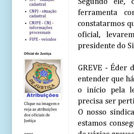
Segundo ele, 
cadastral
ferramenta co
CNPJ - situação
cadastral
constatarmos qu
CNIPE - CNJ -
informações
processuais
oficial, leva
FIPE - veículos
presidente do 
Oficial de Justiça
GREVE - Éder d
entender que há
o início pela 
precisa ser pert
Clique na imagem e
veja as atribuições
O nosso sindic
dos oficiais de
Justiça
estamos consegu