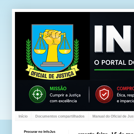
Início
Documentos compartilhados
Manual do Oficial de Jus
Procurar no InfoJus