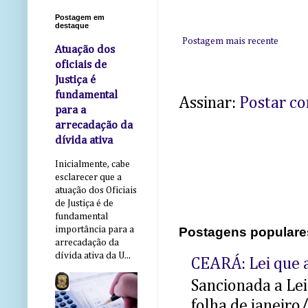
Postagem em
destaque
Postagem mais recente
Atuação dos
oficiais de
Justiça é
fundamental
Assinar:
Postar c
para a
arrecadação da
dívida ativa
Inicialmente, cabe
esclarecer que a
atuação dos Oficiais
de Justiça é de
fundamental
Postagens populare
importância para a
arrecadação da
dívida ativa da U...
CEARÁ: Lei que a
Sancionada a Le
folha de janeiro