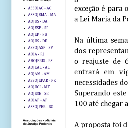
Oficiais de Justiça
exceção é para 
ASSOJAC - AC
ASSOJEMA - MA
a Lei Maria da P
AOJUS - BA
AOJESP - SP
AOJEP - PB
Na última sema
AOJUS - DF
ASSOJASP - SP
dos representan
AOJA - RJ
o reajuste de 
ABOJERIS - RS
AOJEAL - AL
entrará em vi
AOJAM - AM
ASSOJEPAR - PR
necessidades do
AOJUCI - MT
Superando este
AOJESE - SE
AOJAP - AP
100 até chegar 
ASSOJFER - RO
Associações - oficiais
A proposta foi 
de Justiça Federais