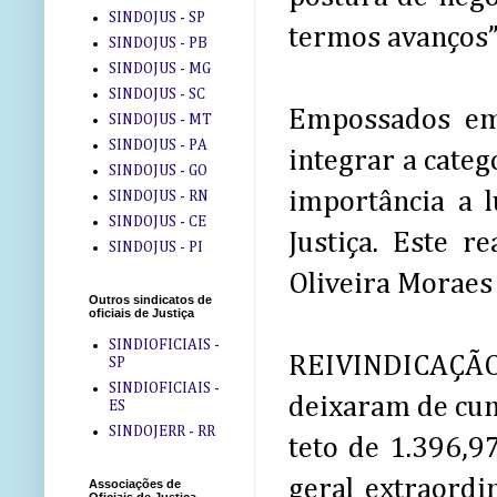
SINDOJUS - SP
termos avanços”
SINDOJUS - PB
SINDOJUS - MG
SINDOJUS - SC
Empossados em
SINDOJUS - MT
SINDOJUS - PA
integrar a cate
SINDOJUS - GO
importância a l
SINDOJUS - RN
SINDOJUS - CE
Justiça. Este r
SINDOJUS - PI
Oliveira Moraes 
Outros sindicatos de
oficiais de Justiça
SINDIOFICIAIS -
REIVINDICAÇÃO -
SP
SINDIOFICIAIS -
deixaram de cum
ES
SINDOJERR - RR
teto de 1.396,9
geral extraord
Associações de