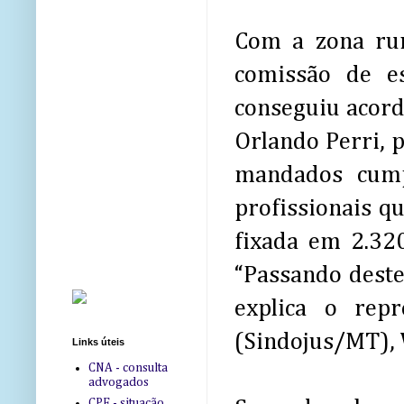
Com a zona rur
comissão de es
conseguiu acord
Orlando Perri, p
mandados cump
profissionais q
fixada em 2.32
“Passando dest
explica o repr
(Sindojus/MT), 
Links úteis
CNA - consulta
advogados
CPF - situação