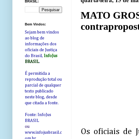
quarta-feira, 15 de ma
BRASIL:
MATO GROSSO
contrapropost
Bem Vindos:
Sejam bem vindos
ao blog de
informações dos
oficiais de Justiça
do Brasil,
InfoJus
BRASIL
.
É permitida a
reprodução total ou
parcial de qualquer
texto publicado
neste blog, desde
que citada a fonte.
Fonte: InfoJus
BRASIL
ou
Os oficiais de
www.infojusbrasil.c
om
.br