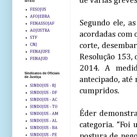
de várias greve
SITES:
FESOJUS
AFOJEBRA
Segundo ele, a
FENASSOJAF
AOJUSTRA
acordadas com o
STF
corte, desembar
CNJ
FENAJUFE
Resolução 153, d
FENAJUD
2014. A medid
Sindicatos de Oficiais
de Justiça
antecipado, até
SINDOJUS - RJ
cumpridos.
SINDOJUS - DF
SINDOJUS - AC
SINDOJUS - TO
Éder demonstra
SINDOJUS - AM
SINDOJUS - AL
categoria. “Foi
SINDOJUS - BA
postura de nego
SINDOJUS - PE