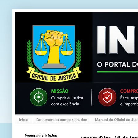
Início
Documentos compartilhados
Manual do Oficial de Jus
Procurar no InfoJus