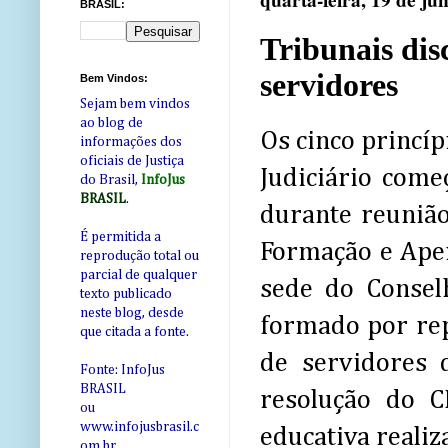
quarta-feira, 19 de ju
BRASIL:
Tribunais dis
servidores
Bem Vindos:
Sejam bem vindos
ao blog de
Os cinco princí
informações dos
oficiais de Justiça
Judiciário come
do Brasil,
InfoJus
BRASIL
.
durante reunião
É permitida a
Formação e Aper
reprodução total ou
parcial de qualquer
sede do Consel
texto publicado
neste blog, desde
formado por rep
que citada a fonte.
de servidores 
Fonte: InfoJus
BRASIL
resolução do C
ou
www.infojusbrasil.c
educativa realiz
om
.br