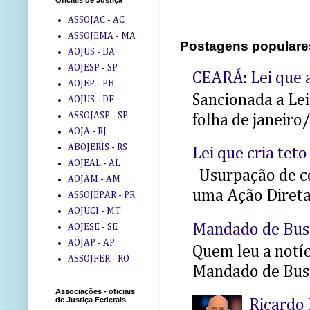
Oficiais de Justiça
ASSOJAC - AC
ASSOJEMA - MA
Postagens populare
AOJUS - BA
AOJESP - SP
CEARÁ: Lei que a
AOJEP - PB
Sancionada a Le
AOJUS - DF
ASSOJASP - SP
folha de janeiro
AOJA - RJ
ABOJERIS - RS
Lei que cria teto
AOJEAL - AL
Usurpação de co
AOJAM - AM
uma Ação Direta 
ASSOJEPAR - PR
AOJUCI - MT
Mandado de Bus
AOJESE - SE
AOJAP - AP
Quem leu a notíci
ASSOJFER - RO
Mandado de Busc
Associações - oficiais
de Justiça Federais
Ricardo 