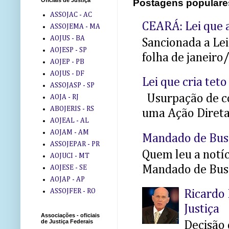
Oficiais de Justiça
Postagens populare
ASSOJAC - AC
CEARÁ: Lei que a
ASSOJEMA - MA
AOJUS - BA
Sancionada a Le
AOJESP - SP
folha de janeiro
AOJEP - PB
AOJUS - DF
Lei que cria teto
ASSOJASP - SP
Usurpação de co
AOJA - RJ
ABOJERIS - RS
uma Ação Direta 
AOJEAL - AL
AOJAM - AM
Mandado de Bus
ASSOJEPAR - PR
Quem leu a notíci
AOJUCI - MT
Mandado de Busc
AOJESE - SE
AOJAP - AP
ASSOJFER - RO
Ricardo 
Justiça
Associações - oficiais
de Justiça Federais
Decisão 