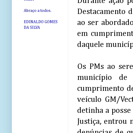
Durante ação pol
Destacamento de
Abraço a todos.
ao ser abordado 
EDINALDO GOMES
DA SILVA
em cumprimento
daquele municíp
Os PMs ao sere
município de
cumprimento de
veículo GM/Vect
detinha a posse 
Justiça, entrou
denúncias de q