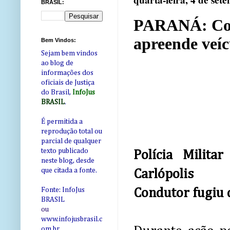
quarta-feira, 4 de set
BRASIL:
PARANÁ: Cond
apreende veíc
Bem Vindos:
Sejam bem vindos
ao blog de
informações dos
oficiais de Justiça
do Brasil,
InfoJus
BRASIL
.
É permitida a
reprodução total ou
parcial de qualquer
texto publicado
Polícia Milit
neste blog, desde
que citada a fonte.
Carlópolis
Condutor fugiu d
Fonte: InfoJus
BRASIL
ou
www.infojusbrasil.c
om
.br