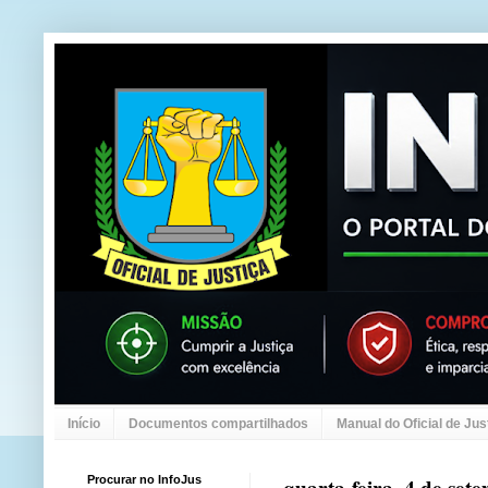
Início
Documentos compartilhados
Manual do Oficial de Jus
Procurar no InfoJus