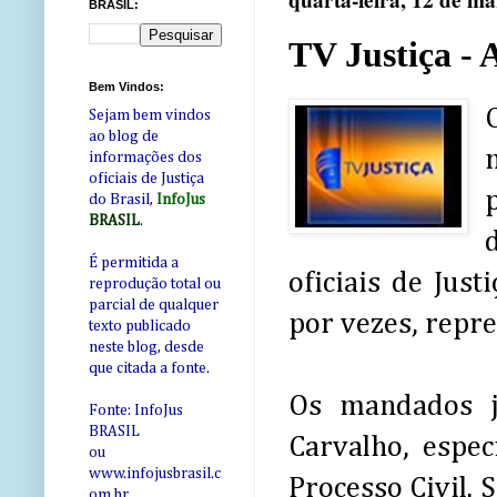
quarta-feira, 12 de m
BRASIL:
TV Justiça - 
Bem Vindos:
Sejam bem vindos
ao blog de
informações dos
oficiais de Justiça
do Brasil,
InfoJus
BRASIL
.
É permitida a
oficiais de Just
reprodução total ou
parcial de qualquer
por vezes, repre
texto publicado
neste blog, desde
que citada a fonte.
Os mandados j
Fonte: InfoJus
BRASIL
Carvalho, espec
ou
www.infojusbrasil.c
Processo Civil.
om
.br