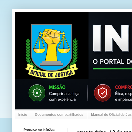
Início
Documentos compartilhados
Manual do Oficial de Jus
Procurar no InfoJus