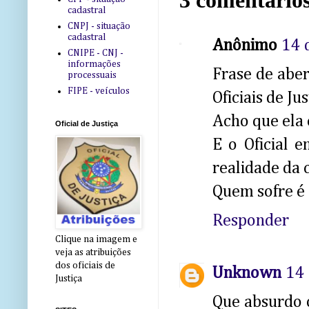
3 comentários
cadastral
CNPJ - situação
cadastral
Anônimo
14 
CNIPE - CNJ -
informações
Frase de aber
processuais
FIPE - veículos
Oficiais de Ju
Acho que ela 
Oficial de Justiça
E o Oficial 
realidade da 
Quem sofre é 
Responder
Clique na imagem e
veja as atribuições
dos oficiais de
Unknown
14 
Justiça
Que absurdo o