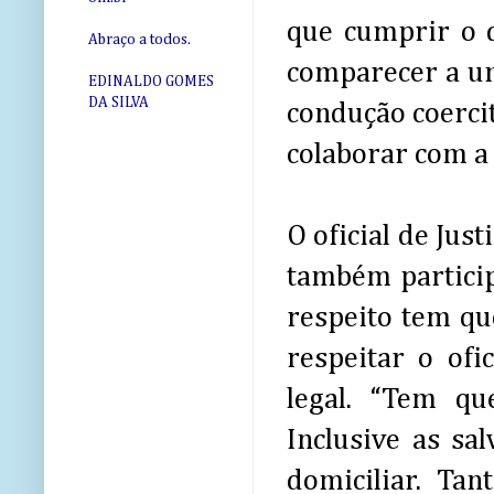
que cumprir o 
Abraço a todos.
comparecer a um
EDINALDO GOMES
DA SILVA
condução coerci
colaborar com a 
O oficial de Jus
também particip
respeito tem qu
respeitar o ofi
legal. “Tem qu
Inclusive as sa
domiciliar. Ta