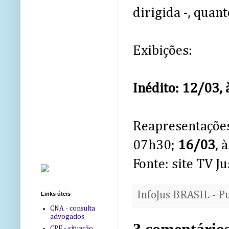
dirigida -, quan
Exibições:
Inédito: 12/03, 
Reapresentaçõ
07h30;
16/03
, 
Fonte: site TV Ju
InfoJus BRASIL - P
Links úteis
CNA - consulta
advogados
CPF - situação