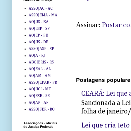
Oficiais de Justiça
ASSOJAC - AC
ASSOJEMA - MA
AOJUS - BA
Assinar:
Postar c
AOJESP - SP
AOJEP - PB
AOJUS - DF
ASSOJASP - SP
AOJA - RJ
ABOJERIS - RS
AOJEAL - AL
AOJAM - AM
Postagens populare
ASSOJEPAR - PR
AOJUCI - MT
CEARÁ: Lei que a
AOJESE - SE
Sancionada a Le
AOJAP - AP
ASSOJFER - RO
folha de janeiro
Associações - oficiais
Lei que cria teto
de Justiça Federais