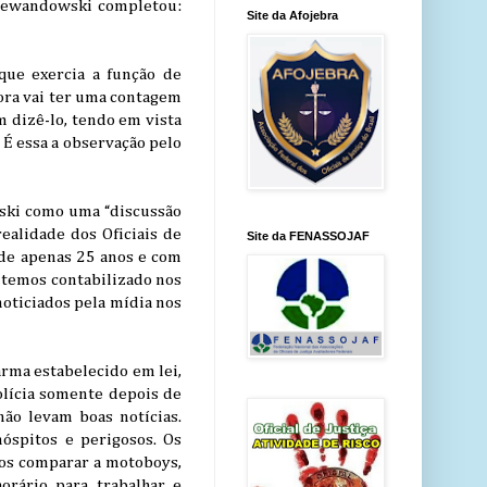
o Lewandowski completou:
Site da Afojebra
que exercia a função de
agora vai ter uma contagem
m dizê-lo, tendo em vista
É essa a observação pelo
owski como uma “discussão
ealidade dos Oficiais de
Site da FENASSOJAF
 de apenas 25 anos e com
 temos contabilizado nos
oticiados pela mídia nos
arma estabelecido em lei,
olícia somente depois de
ão levam boas notícias.
óspitos e perigosos. Os
nos comparar a motoboys,
rário para trabalhar e