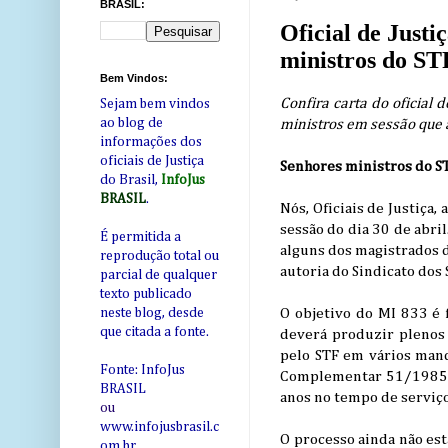
BRASIL:
Oficial de Justi
ministros do ST
Bem Vindos:
Confira carta do oficial 
Sejam bem vindos
ao blog de
ministros em sessão que 
informações dos
oficiais de Justiça
Senhores ministros do S
do Brasil,
InfoJus
BRASIL
.
Nós, Oficiais de Justiça
sessão do dia 30 de abr
É permitida a
alguns dos magistrados d
reprodução total ou
autoria do Sindicato dos 
parcial de qualquer
texto publicado
O objetivo do MI 833 é 
neste blog, desde
que citada a fonte.
deverá produzir plenos e
pelo STF em vários mand
Fonte: InfoJus
Complementar 51/1985 (q
BRASIL
anos no tempo de serviço
ou
www.infojusbrasil.c
O processo ainda não est
om
.br