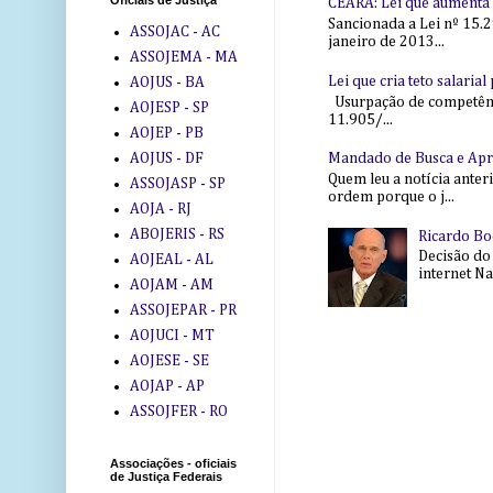
Oficiais de Justiça
CEARÁ: Lei que aumenta s
Sancionada a Lei nº 15.2
ASSOJAC - AC
janeiro de 2013...
ASSOJEMA - MA
Lei que cria teto salaria
AOJUS - BA
Usurpação de competência
AOJESP - SP
11.905/...
AOJEP - PB
AOJUS - DF
Mandado de Busca e Ap
Quem leu a notícia anter
ASSOJASP - SP
ordem porque o j...
AOJA - RJ
ABOJERIS - RS
Ricardo Bo
Decisão do
AOJEAL - AL
internet Na 
AOJAM - AM
ASSOJEPAR - PR
AOJUCI - MT
AOJESE - SE
AOJAP - AP
ASSOJFER - RO
Associações - oficiais
de Justiça Federais