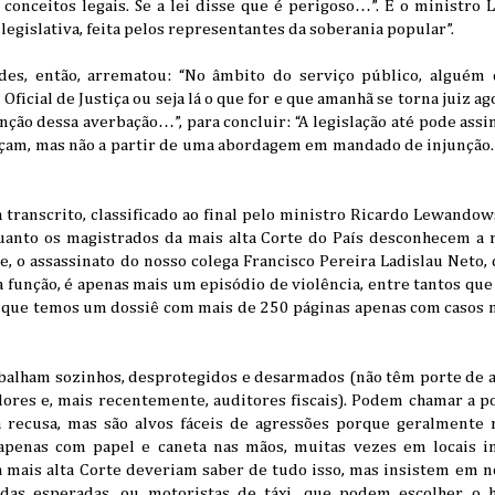
o conceitos legais. Se a lei disse que é perigoso…”. E o ministr
legislativa, feita pelos representantes da soberania popular”.
es, então, arrematou: “No âmbito do serviço público, alguém 
Oficial de Justiça ou seja lá o que for e que amanhã se torna juiz 
ção dessa averbação…”, para concluir: “A legislação até pode assi
açam, mas não a partir de uma abordagem em mandado de injunção. 
a transcrito, classificado ao final pelo ministro Ricardo Lewand
quanto os magistrados da mais alta Corte do País desconhecem a r
, o assassinato do nosso colega Francisco Pereira Ladislau Neto,
função, é apenas mais um episódio de violência, entre tantos que
a que temos um dossiê com mais de 250 páginas apenas com casos n
rabalham sozinhos, desprotegidos e desarmados (não têm porte de 
dores e, mais recentemente, auditores fiscais). Podem chamar a p
 recusa, mas são alvos fáceis de agressões porque geralmente n
penas com papel e caneta nas mãos, muitas vezes em locais in
 mais alta Corte deveriam saber de tudo isso, mas insistem em 
s esperadas, ou motoristas de táxi, que podem escolher o ho