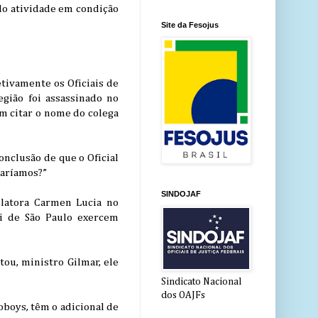
ido atividade em condição
Site da Fesojus
etivamente os Oficiais de
egião foi assassinado no
em citar o nome do colega
onclusão de que o Oficial
caríamos?”
SINDOJAF
elatora Carmen Lucia no
i de São Paulo exercem
tou, ministro Gilmar, ele
Sindicato Nacional
dos OAJFs
oboys, têm o adicional de