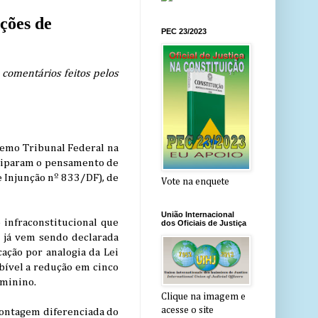
ações de
PEC 23/2023
 comentários feitos pelos
premo Tribunal Federal na
eciparam o pensamento de
e Injunção nº 833/DF), de
Vote na enquete
União Internacional
 infraconstitucional que
dos Oficiais de Justiça
co já vem sendo declarada
ação por analogia da Lei
bível a redução em cinco
eminino.
Clique na imagem e
acesse o site
 contagem diferenciada do