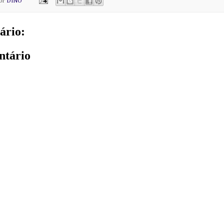
por
DINO
ário:
ntário