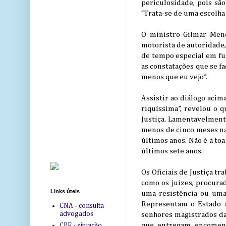
periculosidade, pois sã
“Trata-se de uma escolha 
O ministro Gilmar Mend
motorista de autoridade, 
de tempo especial em fun
as constatações que se f
menos que eu vejo”.
Assistir ao diálogo acim
riquíssima”, revelou o 
Justiça. Lamentavelmente
menos de cinco meses na 
últimos anos. Não é à to
últimos sete anos.
Os Oficiais de Justiça t
como os juízes, procura
Links úteis
uma resistência ou uma
Representam o Estado a
CNA - consulta
advogados
senhores magistrados da
que entregam encomenda
CPF - situação