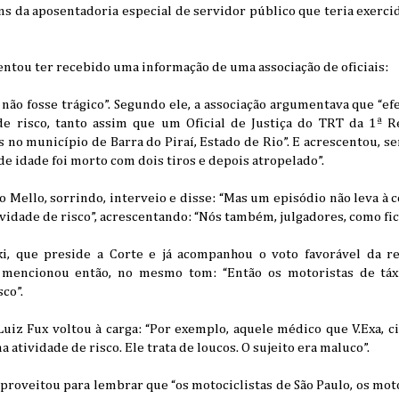
ns da aposentadoria especial de servidor público que teria exerc
ntou ter recebido uma informação de uma associação de oficiais:
e não fosse trágico”. Segundo ele, a associação argumentava que “ef
de risco, tanto assim que um Oficial de Justiça do TRT da 1ª R
s no município de Barra do Piraí, Estado de Rio”. E acrescentou, s
de idade foi morto com dois tiros e depois atropelado”.
 Mello, sorrindo, interveio e disse: “Mas um episódio não leva à c
ividade de risco”, acrescentando: “Nós também, julgadores, como fi
, que preside a Corte e já acompanhou o voto favorável da r
 mencionou então, no mesmo tom: “Então os motoristas de táx
sco”.
uiz Fux voltou à carga: “Por exemplo, aquele médico que V.Exa, ci
 atividade de risco. Ele trata de loucos. O sujeito era maluco”.
roveitou para lembrar que “os motociclistas de São Paulo, os mot