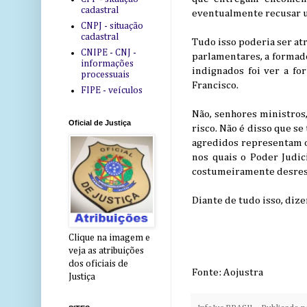
cadastral
eventualmente recusar u
CNPJ - situação
cadastral
Tudo isso poderia ser a
CNIPE - CNJ -
parlamentares, a formado
informações
indignados foi ver a fo
processuais
Francisco.
FIPE - veículos
Não, senhores ministros
Oficial de Justiça
risco. Não é disso que se
agredidos representam o
nos quais o Poder Judic
costumeiramente desresp
Diante de tudo isso, diz
Clique na imagem e
veja as atribuições
dos oficiais de
Fonte: Aojustra
Justiça