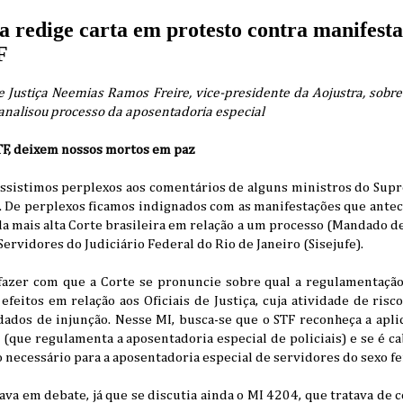
ça redige carta em protesto contra manifest
F
de Justiça Neemias Ramos Freire, vice-presidente da Aojustra, sobre
analisou processo da aposentadoria especial
TF, deixem nossos mortos em paz
, assistimos perplexos aos comentários de alguns ministros do Su
il. De perplexos ficamos indignados com as manifestações que ant
a mais alta Corte brasileira em relação a um processo (Mandado d
Servidores do Judiciário Federal do Rio de Janeiro (Sisejufe).
fazer com que a Corte se pronuncie sobre qual a regulamentação
feitos em relação aos Oficiais de Justiça, cuja atividade de ris
ados de injunção. Nesse MI, busca-se que o STF reconheça a aplic
ue regulamenta a aposentadoria especial de policiais) e se é ca
 necessário para a aposentadoria especial de servidores do sexo f
ava em debate, já que se discutia ainda o MI 4204, que tratava de