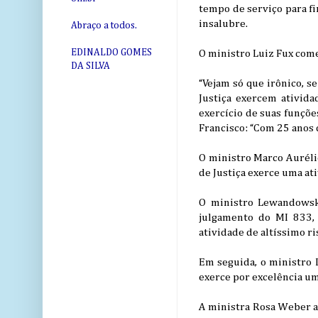
tempo de serviço para fi
insalubre.
Abraço a todos.
EDINALDO GOMES
O ministro Luiz Fux come
DA SILVA
“Vejam só que irônico, s
Justiça exercem ativida
exercício de suas funçõe
Francisco: “Com 25 anos 
O ministro Marco Aurélio
de Justiça exerce uma at
O ministro Lewandowski
julgamento do MI 833,
atividade de altíssimo ri
Em seguida, o ministro L
exerce por excelência uma
A ministra Rosa Weber ap