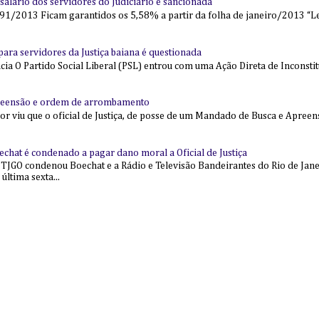
alário dos servidores do Judiciário é sancionada
91/2013 Ficam garantidos os 5,58% a partir da folha de janeiro/2013 “Lei
l para servidores da Justiça baiana é questionada
 O Partido Social Liberal (PSL) entrou com uma Ação Direta de Inconstit
reensão e ordem de arrombamento
ior viu que o oficial de Justiça, de posse de um Mandado de Busca e Apree
echat é condenado a pagar dano moral a Oficial de Justiça
 TJGO condenou Boechat e a Rádio e Televisão Bandeirantes do Rio de Jan
última sexta...