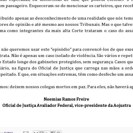
m passageiro. Esqueceram-se de mencionar os carteiros, que receb
tribuído apenas ao desconhecimento de uma realidade que nós temo
res de opinião e até mesmo aos nossos Tribunais. Mas o que talve
rma como integrantes da mais alta Corte trataram o caso do ass
, não queremos usar este “episódio” para convencê-los de que ex
 trata. Não é apenas um caso isolado de violência. São vários e rep
 Estado longe dos gabinetes protegidos, sem segurança. Casos que
iário, na figura do Oficial de Justiça que carrega nas mãos a o
eitado. E que, em situações extremas, têm como desfecho um assa
emos: deixem nossos colegas mortos em paz. Para eles, não haverá a
Neemias Ramos Freire
Oficial de Justiça Avaliador Federal, vice-presidente da Aojustra