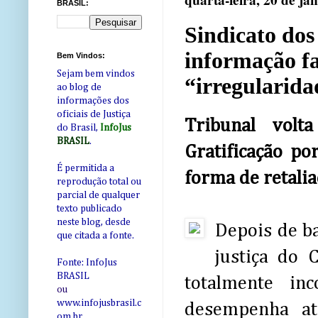
quarta-feira, 20 de ja
BRASIL:
Sindicato dos
informação fa
Bem Vindos:
Sejam bem vindos
“irregularida
ao blog de
informações dos
oficiais de Justiça
Tribunal volt
do Brasil,
InfoJus
BRASIL
.
Gratificação p
É permitida a
forma de retalia
reprodução total ou
parcial de qualquer
texto publicado
neste blog, desde
Depois de b
que citada a fonte.
justiça do 
Fonte: InfoJus
BRASIL
totalmente in
ou
www.infojusbrasil.c
desempenha at
om
.br