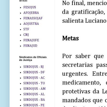
SITES:
No final, menci
FESOJUS
da gratificação
AFOJEBRA
FENASSOJAF
salienta Luciano
AOJUSTRA
STF
CNJ
Metas
FENAJUFE
FENAJUD
Por saber que 
Sindicatos de Oficiais
de Justiça
secretarias pa
SINDOJUS - RJ
SINDOJUS - DF
urgentes. Entr
SINDOJUS - AC
medicamento, 
SINDOJUS - TO
SINDOJUS - AM
protetivas da L
SINDOJUS - AL
mandados que o
SINDOJUS - BA
SINDOJUS - PE