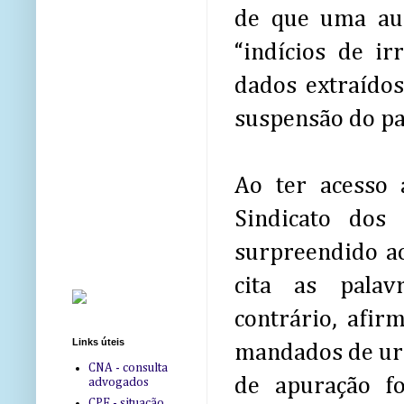
de que uma aud
“indícios de ir
dados extraídos
suspensão do pa
Ao ter acesso 
Sindicato dos 
surpreendido a
cita as palavr
contrário, afi
Links úteis
mandados de urg
CNA - consulta
de apuração f
advogados
CPF - situação