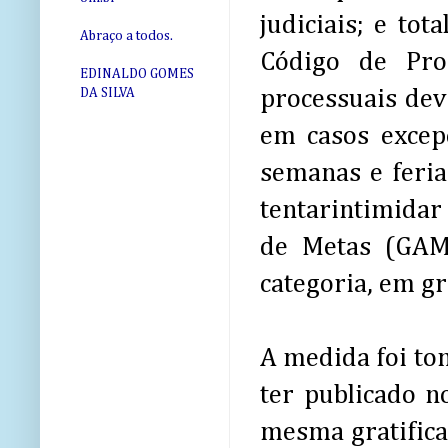
judiciais; e to
Abraço a todos.
Código de Pro
EDINALDO GOMES
processuais deve
DA SILVA
em casos excepc
semanas e feria
tentarintimidar
de Metas (GAM)
categoria, em gr
A medida foi to
ter publicado n
mesma gratifica