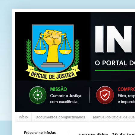
Início
Documentos compartilhados
Manual do Oficial de Jus
Procurar no InfoJus