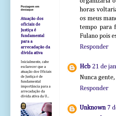
organizaria o
Postagem em
horas voltari
destaque
os meus mand
Atuação dos
oficiais de
tempo para f
Justiça é
Fulano pois e
fundamental
para a
Responder
arrecadação da
dívida ativa
Inicialmente, cabe
Hcb
21 de ja
esclarecer que a
atuação dos Oficiais
Nunca gente,
de Justiça é de
fundamental
importância para a
Responder
arrecadação da
dívida ativa da U...
Unknown
7 d