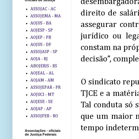
desembargadora 
Oficiais de Justiça
ASSOJAC - AC
direito de salá
ASSOJEMA - MA
assegurar contr
AOJUS - BA
AOJESP - SP
jurídico ou leg
AOJEP - PB
AOJUS - DF
constam na próp
ASSOJASP - SP
decisão”, comple
AOJA - RJ
ABOJERIS - RS
AOJEAL - AL
O sindicato rep
AOJAM - AM
ASSOJEPAR - PR
TJCE e a matéria
AOJUCI - MT
AOJESE - SE
Tal conduta só 
AOJAP - AP
que um maior nú
ASSOJFER - RO
tempo indeterm
Associações - oficiais
de Justiça Federais