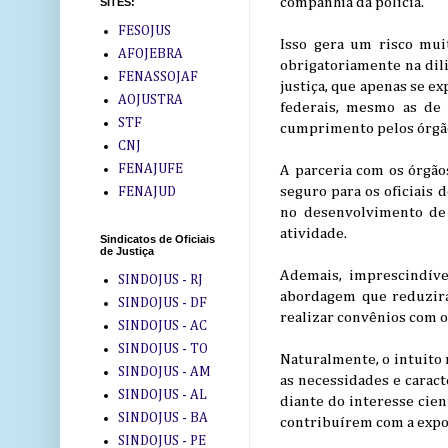
companhia da polícia.
SITES:
FESOJUS
Isso gera um risco muit
AFOJEBRA
obrigatoriamente na dil
FENASSOJAF
justiça, que apenas se e
AOJUSTRA
federais, mesmo as de 
STF
cumprimento pelos órgão
CNJ
FENAJUFE
A parceria com os órgão
seguro para os oficiais d
FENAJUD
no desenvolvimento de 
atividade.
Sindicatos de Oficiais
de Justiça
Ademais, imprescindível
SINDOJUS - RJ
abordagem que reduzirá
SINDOJUS - DF
realizar convênios com o 
SINDOJUS - AC
SINDOJUS - TO
Naturalmente, o intuito n
SINDOJUS - AM
as necessidades e carac
SINDOJUS - AL
diante do interesse cien
SINDOJUS - BA
contribuírem com a expos
SINDOJUS - PE