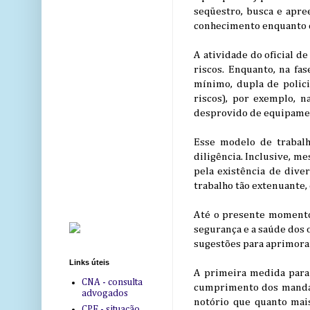
seqüestro, busca e apree
conhecimento enquanto o 
A atividade do oficial de
riscos. Enquanto, na fa
mínimo, dupla de policia
riscos), por exemplo, n
desprovido de equipamen
Esse modelo de trabalh
diligência. Inclusive, m
pela existência de dive
trabalho tão extenuante,
Até o presente momento,
segurança e a saúde dos o
sugestões para aprimorar 
Links úteis
A primeira medida para 
CNA - consulta
cumprimento dos mandado
advogados
notório que quanto mais
CPF - situação