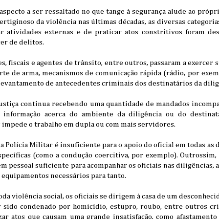
aspecto a ser ressaltado no que tange à segurança alude ao própr
ertiginoso da violência nas últimas décadas, as diversas categori
r atividades externas e de praticar atos constritivos foram d
er de delitos.
es, fiscais e agentes de trânsito, entre outros, passaram a exercer
rte de arma, mecanismos de comunicação rápida (rádio, por exemp
, levantamento de antecedentes criminais dos destinatários da dilig
e justiça continua recebendo uma quantidade de mandados incomp
informação acerca do ambiente da diligência ou do destinatá
impede o trabalho em dupla ou com mais servidores.
da Polícia Militar é insuficiente para o apoio do oficial em todas as 
specíficas (como a condução coercitiva, por exemplo). Outrossim,
m pessoal suficiente para acompanhar os oficiais nas diligências, a
 equipamentos necessários para tanto.
oda violência social, os oficiais se dirigem à casa de um desconhec
sido condenado por homicídio, estupro, roubo, entre outros cr
izar atos que causam uma grande insatisfação, como afastamento d