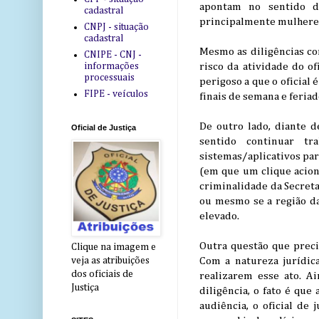
apontam no sentido de
cadastral
principalmente mulheres.
CNPJ - situação
cadastral
Mesmo as diligências co
CNIPE - CNJ -
informações
risco da atividade do of
processuais
perigoso a que o oficial 
FIPE - veículos
finais de semana e feriad
De outro lado, diante d
Oficial de Justiça
sentido continuar t
sistemas/aplicativos par
(em que um clique acion
criminalidade da Secretar
ou mesmo se a região da
elevado.
Outra questão que precis
Clique na imagem e
Com a natureza jurídica
veja as atribuições
dos oficiais de
realizarem esse ato. A
Justiça
diligência, o fato é que
audiência, o oficial de