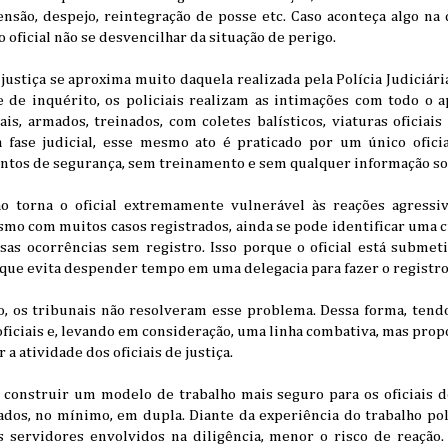
nsão, despejo, reintegração de posse etc. Caso aconteça algo na 
oficial não se desvencilhar da situação de perigo.
 justiça se aproxima muito daquela realizada pela Polícia Judiciári
se de inquérito, os policiais realizam as intimações com todo o 
is, armados, treinados, com coletes balísticos, viaturas oficiai
a fase judicial, esse mesmo ato é praticado por um único ofici
tos de segurança, sem treinamento e sem qualquer informação sob
o torna o oficial extremamente vulnerável às reações agressiv
esmo com muitos casos registrados, ainda se pode identificar uma ci
rsas ocorrências sem registro. Isso porque o oficial está subme
 que evita despender tempo em uma delegacia para fazer o registro
 os tribunais não resolveram esse problema. Dessa forma, tendo
ficiais e, levando em consideração, uma linha combativa, mas propos
a atividade dos oficiais de justiça.
construir um modelo de trabalho mais seguro para os oficiais de
s, no mínimo, em dupla. Diante da experiência do trabalho pol
 servidores envolvidos na diligência, menor o risco de reação. 