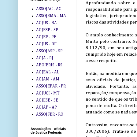
Oficiais de Justiça
Aprofundando sobre o 
ASSOJAC - AC
responsabilidade para ga
legislativo, jurispruden
ASSOJEMA - MA
riscos das atividades pe
AOJUS - BA
AOJESP - SP
O amplo conhecimento s
AOJEP - PB
Muito pelo contrário. N
AOJUS - DF
8.112/90, em seu artig
ASSOJASP - SP
cumprido hoje em relação 
AOJA - RJ
a esse respeito.
ABOJERIS - RS
AOJEAL - AL
Então, na medida em que 
AOJAM - AM
seus oficiais de justiç
ASSOJEPAR - PR
atividade. Portanto, 
reparação/compensação do
AOJUCI - MT
no sentido de que os tri
AOJESE - SE
pena de multa. O direit
AOJAP - AP
atuando como se nada es
ASSOJFER - RO
Outrossim, encontra-se t
Associações - oficiais
330/2006). Trata-se de
de Justiça Federais