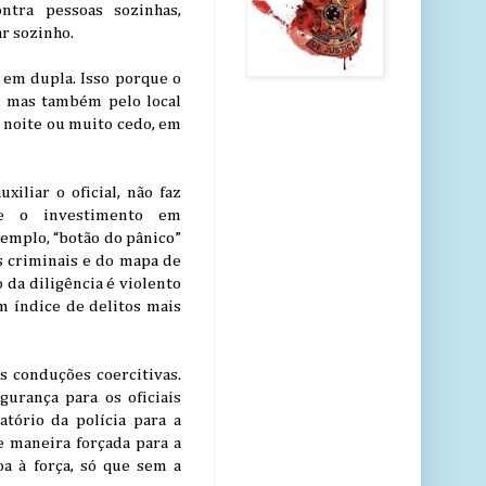
ntra pessoas sozinhas,
r sozinho.
 em dupla. Isso porque o
ia, mas também pelo local
 à noite ou muito cedo, em
iliar o oficial, não faz
te o investimento em
emplo, “botão do pânico”
s criminais e do mapa de
o da diligência é violento
m índice de delitos mais
s conduções coercitivas.
gurança para os oficiais
tório da polícia para a
e maneira forçada para a
oa à força, só que sem a