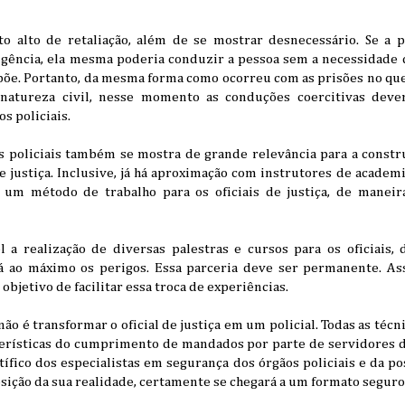
o alto de retaliação, além de se mostrar desnecessário. Se a p
igência, ela mesma poderia conduzir a pessoa sem a necessidade d
xpõe. Portanto, da mesma forma como ocorreu com as prisões no que 
natureza civil, nesse momento as conduções coercitivas deve
s policiais.
s policiais também se mostra de grande relevância para a cons
e justiça. Inclusive, já há aproximação com instrutores de academia
um método de trabalho para os oficiais de justiça, de maneira
 a realização de diversas palestras e cursos para os oficiais
 ao máximo os perigos. Essa parceria deve ser permanente. As
objetivo de facilitar essa troca de experiências.
ão é transformar o oficial de justiça em um policial. Todas as técn
terísticas do cumprimento de mandados por parte de servidores do
tífico dos especialistas em segurança dos órgãos policiais e da pos
ição da sua realidade, certamente se chegará a um formato seguro 