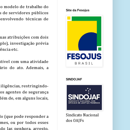
io modelo de trabalho do
Site da Fesojus
as de servidores públicos
esenvolvendo técnicas de
 suas atribuições com dois
lo), investigação prévia
ência etc.
atível com uma atividade
rio do ato. Ademais, a
SINDOJAF
diligências, restringindo-
 os agentes de segurança
lém de, em alguns locais,
Sindicato Nacional
ido (que pode responder a
dos OAJFs
imes, ou por todos esses
o lar, penhora, arresto,