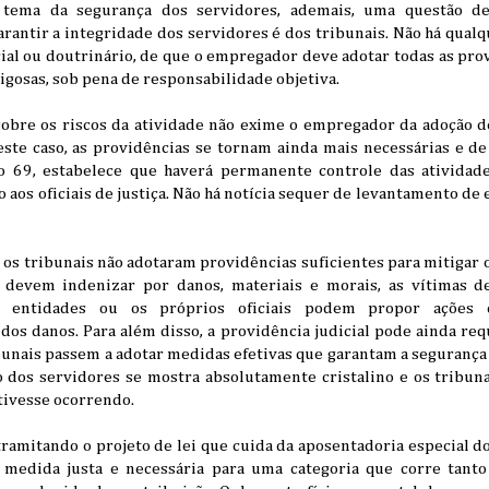
tema da segurança dos servidores, ademais, uma questão dev
rantir a integridade dos servidores é dos tribunais. Não há qualq
cial ou doutrinário, de que o empregador deve adotar todas as pro
rigosas, sob pena de responsabilidade objetiva.
obre os riscos da atividade não exime o empregador da adoção d
este caso, as providências se tornam ainda mais necessárias e de
o 69, estabelece que haverá permanente controle das atividade
aos oficiais de justiça. Não há notícia sequer de levantamento de e
os tribunais não adotaram providências suficientes para mitigar 
a, devem indenizar por danos, materiais e morais, as vítimas d
as entidades ou os próprios oficiais podem propor ações 
s danos. Para além disso, a providência judicial pode ainda requ
bunais passem a adotar medidas efetivas que garantam a segurança
o dos servidores se mostra absolutamente cristalino e os tribu
tivesse ocorrendo.
ramitando o projeto de lei que cuida da aposentadoria especial dos
 medida justa e necessária para uma categoria que corre tanto 