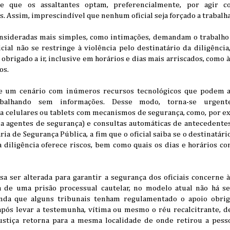
 que os assaltantes optam, preferencialmente, por agir co
 Assim, imprescindível que nenhum oficial seja forçado a trabalha
nsideradas mais simples, como intimações, demandam o trabalho
icial não se restringe à violência pelo destinatário da diligênc
é obrigado a ir, inclusive em horários e dias mais arriscados, como
os.
e um cenário com inúmeros recursos tecnológicos que podem aux
rabalhando sem informações. Desse modo, torna-se urgen
a celulares ou tablets com mecanismos de segurança, como, por ex
a agentes de segurança) e consultas automáticas de antecedente
ia de Segurança Pública, a fim que o oficial saiba se o destinatári
 diligência oferece riscos, bem como quais os dias e horários co
a ser alterada para garantir a segurança dos oficiais concerne à
 de uma prisão processual cautelar, no modelo atual não há se
inda que alguns tribunais tenham regulamentado o apoio obriga
 após levar a testemunha, vítima ou mesmo o réu recalcitrante, d
 justiça retorna para a mesma localidade de onde retirou a pess