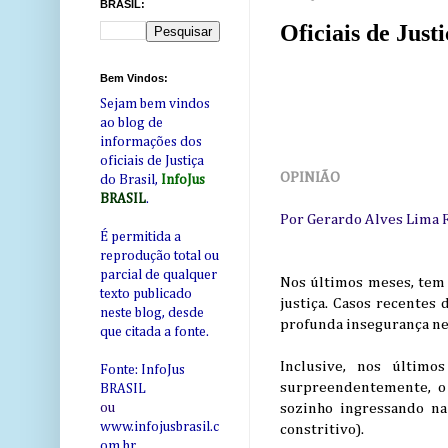
BRASIL:
Oficiais de Just
Bem Vindos:
Sejam bem vindos
ao blog de
informações dos
oficiais de Justiça
OPINIÃO
do Brasil,
InfoJus
BRASIL
.
Por Gerardo Alves Lima F
É permitida a
reprodução total ou
parcial de qualquer
Nos últimos meses, tem 
texto publicado
justiça. Casos recentes 
neste blog, desde
profunda insegurança nes
que citada a fonte.
Inclusive, nos último
Fonte: InfoJus
surpreendentemente, o
BRASIL
sozinho ingressando na
ou
www.infojusbrasil.c
constritivo).
om
.br