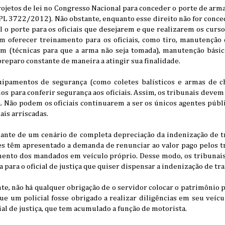
ojetos de lei no Congresso Nacional para conceder o porte de arma 
PL 3722/2012). Não obstante, enquanto esse direito não for conce
al o porte para os oficiais que desejarem e que realizarem os curso
m oferecer treinamento para os oficiais, como tiro, manutençã
 (técnicas para que a arma não seja tomada), manutenção básic
reparo constante de maneira a atingir sua finalidade.
ipamentos de segurança (como coletes balísticos e armas de c
s para conferir segurança aos oficiais. Assim, os tribunais deve
. Não podem os oficiais continuarem a ser os únicos agentes públi
is arriscadas.
iante de um cenário de completa depreciação da indenização de tr
res têm apresentado a demanda de renunciar ao valor pago pelos 
ento dos mandados em veículo próprio. Desse modo, os tribunai
 para o oficial de justiça que quiser dispensar a indenização de tr
e, não há qualquer obrigação de o servidor colocar o patrimônio p
ue um policial fosse obrigado a realizar diligências em seu veícu
cial de justiça, que tem acumulado a função de motorista.