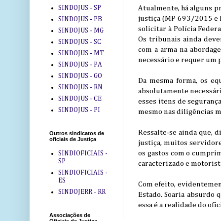
SINDOJUS - SP
Atualmente, há alguns pr
justiça (MP 693/2015 e 
SINDOJUS - PB
solicitar à Polícia Feder
SINDOJUS - MG
Os tribunais ainda deve
SINDOJUS - SC
com a arma na abordagem
SINDOJUS - MT
necessário e requer um p
SINDOJUS - PA
SINDOJUS - GO
Da mesma forma, os equ
SINDOJUS - RN
absolutamente necessário
SINDOJUS - CE
esses itens de segurança
SINDOJUS - PI
mesmo nas diligências ma
Ressalte-se ainda que, d
Outros sindicatos de
oficiais de Justiça
justiça, muitos servido
os gastos com o cumprim
SINDIOFICIAIS -
SP
caracterizado e motorista
SINDIOFICIAIS -
ES
Com efeito, evidentement
SINDOJERR - RR
Estado. Soaria absurdo q
essa é a realidade do ofi
Associações de