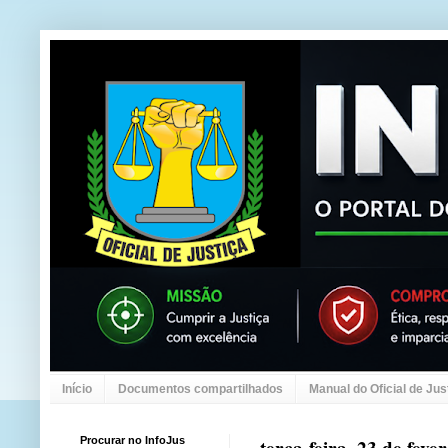
Início
Documentos compartilhados
Manual do Oficial de Jus
Procurar no InfoJus