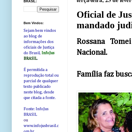
terça-feira, 23 de feve
BRASIL:
Oficial de Ju
mandado judi
Bem Vindos:
Sejam bem vindos
ao blog de
Rossana Tome
informações dos
oficiais de Justiça
Nacional.
do Brasil,
InfoJus
BRASIL
.
É permitida a
Família faz busc
reprodução total ou
parcial de qualquer
texto publicado
neste blog, desde
que citada a fonte.
Fonte: InfoJus
BRASIL
ou
www.infojusbrasil.c
om
.br