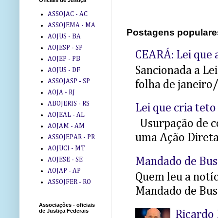
Oficiais de Justiça
ASSOJAC - AC
ASSOJEMA - MA
Postagens populare
AOJUS - BA
AOJESP - SP
CEARÁ: Lei que a
AOJEP - PB
Sancionada a Le
AOJUS - DF
ASSOJASP - SP
folha de janeiro
AOJA - RJ
ABOJERIS - RS
Lei que cria teto
AOJEAL - AL
Usurpação de co
AOJAM - AM
uma Ação Direta 
ASSOJEPAR - PR
AOJUCI - MT
Mandado de Bus
AOJESE - SE
AOJAP - AP
Quem leu a notíci
ASSOJFER - RO
Mandado de Busc
Associações - oficiais
de Justiça Federais
Ricardo 