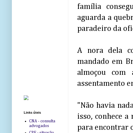
família conseg
aguarda a quebra
paradeiro da ofic
A nora dela c
mandado em Bre
almoçou com a
assentamento em
"Não havia nada
Links úteis
isso, conhece a
CNA - consulta
para encontrar 
advogados
CPF - situação