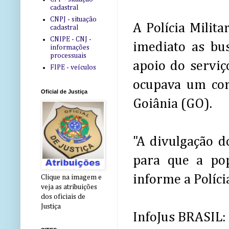
cadastral
CNPJ - situação
A Polícia Milit
cadastral
CNIPE - CNJ -
imediato as bus
informações
processuais
apoio do serviç
FIPE - veículos
ocupava um cors
Oficial de Justiça
Goiânia (GO).
"A divulgação d
para que a pop
informe a Políci
Clique na imagem e
veja as atribuições
dos oficiais de
Justiça
InfoJus BRASIL: