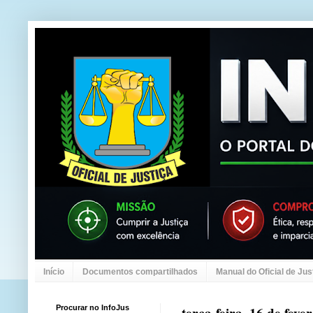
Início
Documentos compartilhados
Manual do Oficial de Jus
Procurar no InfoJus