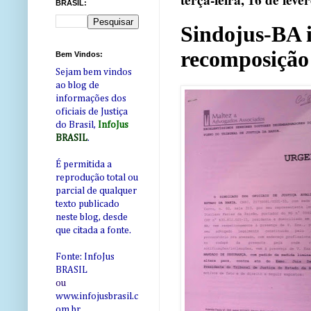
terça-feira, 16 de feve
BRASIL:
Sindojus-BA 
recomposição 
Bem Vindos:
Sejam bem vindos
ao blog de
informações dos
oficiais de Justiça
do Brasil,
InfoJus
BRASIL
.
É permitida a
reprodução total ou
parcial de qualquer
texto publicado
neste blog, desde
que citada a fonte.
Fonte: InfoJus
BRASIL
ou
www.infojusbrasil.c
om
.br