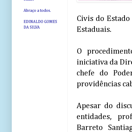
Abraço a todos.
Civis do Estado
EDINALDO GOMES
DA SILVA
Estaduais.
O procediment
iniciativa da Di
chefe do Pode
providências ca
Apesar do disc
entidades, pr
Barreto Santia