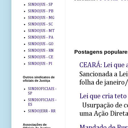
SINDOJUS - SP
SINDOJUS - PB
SINDOJUS - MG
SINDOJUS - SC
SINDOJUS - MT
SINDOJUS - PA
SINDOJUS - GO
SINDOJUS - RN
Postagens populare
SINDOJUS - CE
SINDOJUS - PI
CEARÁ: Lei que a
Sancionada a Le
Outros sindicatos de
oficiais de Justiça
folha de janeiro
SINDIOFICIAIS -
SP
Lei que cria teto
SINDIOFICIAIS -
Usurpação de co
ES
SINDOJERR - RR
uma Ação Direta 
Associações de
Mandado de Bus