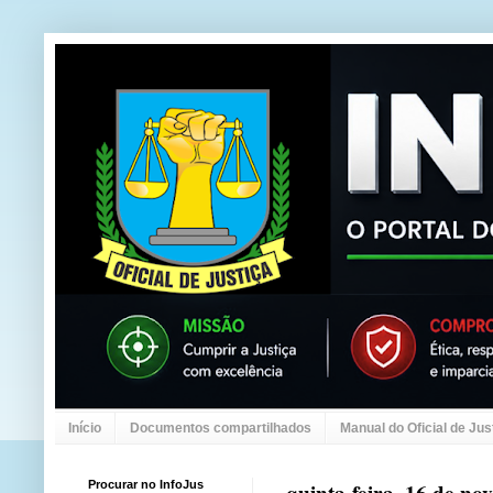
Início
Documentos compartilhados
Manual do Oficial de Jus
Procurar no InfoJus