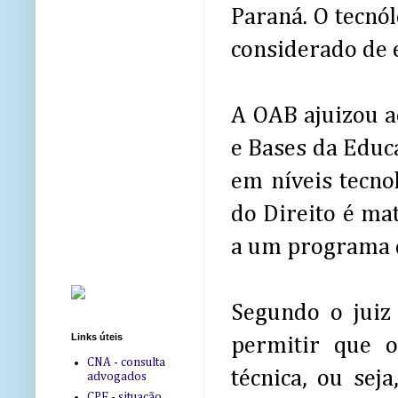
Paraná. O tecnó
considerado de 
A OAB ajuizou aç
e Bases da Educ
em níveis tecno
do Direito é ma
a um programa d
Segundo o juiz
Links úteis
permitir que o
CNA - consulta
técnica, ou sej
advogados
CPF - situação