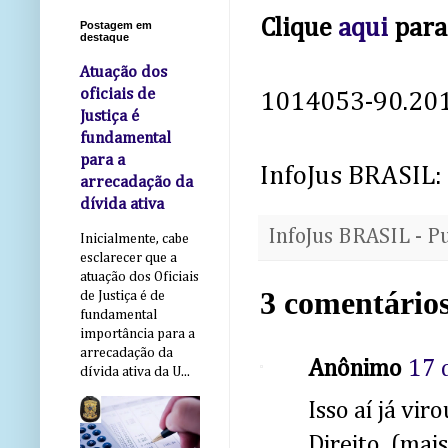
Clique
aqui
para 
Postagem em
destaque
Atuação dos
oficiais de
1014053-90.201
Justiça é
fundamental
para a
InfoJus BRASIL:
arrecadação da
dívida ativa
InfoJus BRASIL - P
Inicialmente, cabe
esclarecer que a
atuação dos Oficiais
3 comentários
de Justiça é de
fundamental
importância para a
arrecadação da
Anônimo
17 
dívida ativa da U...
Isso aí já vir
Direito (mai