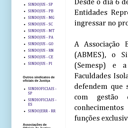
Desde o dia 6 d
SINDOJUS - SP
Entidades Repr
SINDOJUS - PB
SINDOJUS - MG
ingressar no pro
SINDOJUS - SC
SINDOJUS - MT
SINDOJUS - PA
A Associação 
SINDOJUS - GO
SINDOJUS - RN
(ABMES), o Si
SINDOJUS - CE
SINDOJUS - PI
(Semesp) e a 
Faculdades Isol
Outros sindicatos de
oficiais de Justiça
defendem que s
SINDIOFICIAIS -
SP
com gestão e
SINDIOFICIAIS -
ES
conhecimentos 
SINDOJERR - RR
funções exclusi
Associações de