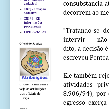
consubstancia a
cadastral
CNPJ - situação
decorrem ao mer
cadastral
CNIPE - CNJ -
informações
processuais
“Tratando-se de
FIPE - veículos
intervir — não 
Oficial de Justiça
dito, a decisão
escreveu Pentea
Ele também reje
atividades pri
Clique na imagem e
veja as atribuições
8.906/94), por 
dos oficiais de
Justiça
egresso exerça