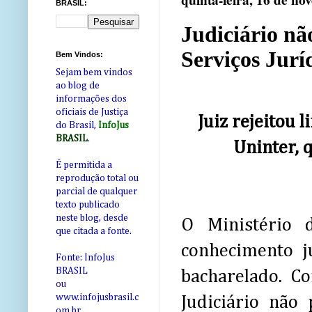
quinta-feira, 16 de n
BRASIL:
Judiciário nã
Serviços Juríd
Bem Vindos:
Sejam bem vindos
ao blog de
informações dos
oficiais de Justiça
Juiz rejeitou 
do Brasil,
InfoJus
BRASIL
.
Uninter, 
É permitida a
reprodução total ou
parcial de qualquer
texto publicado
neste blog, desde
O Ministério 
que citada a fonte.
conhecimento j
Fonte: InfoJus
BRASIL
bacharelado. C
ou
www.infojusbrasil.c
Judiciário não
om
.br