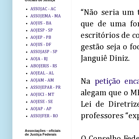
Oficiais de Justiça
ASSOJAC - AC
“Não seria um t
ASSOJEMA - MA
que de uma for
AOJUS - BA
AOJESP - SP
escritórios de c
AOJEP - PB
AOJUS - DF
gestão seja o fo
ASSOJASP - SP
Janguiê Diniz.
AOJA - RJ
ABOJERIS - RS
AOJEAL - AL
Na
petição en
AOJAM - AM
ASSOJEPAR - PR
alegam que o ME
AOJUCI - MT
AOJESE - SE
Lei de Diretri
AOJAP - AP
professores “ex
ASSOJFER - RO
Associações - oficiais
de Justiça Federais
O Conselho Fede