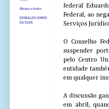
federal Eduard
Abraço a todos.
Federal, ao neg
EDINALDO GOMES
Serviços Jurídic
DA SILVA
O Conselho Fe
suspender port
pelo Centro Uni
entidade também
em qualquer inst
A discussão gan
em abril, qua