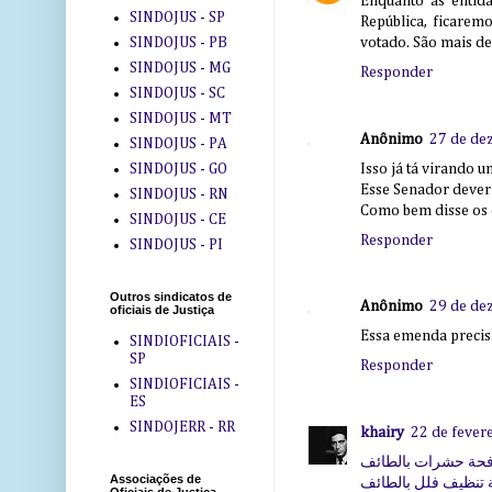
Enquanto as entida
SINDOJUS - SP
República, ficarem
SINDOJUS - PB
votado. São mais de
SINDOJUS - MG
Responder
SINDOJUS - SC
SINDOJUS - MT
Anônimo
27 de de
SINDOJUS - PA
Isso já tá virando u
SINDOJUS - GO
Esse Senador dever
SINDOJUS - RN
Como bem disse os c
SINDOJUS - CE
Responder
SINDOJUS - PI
Outros sindicatos de
Anônimo
29 de de
oficiais de Justiça
Essa emenda precisa
SINDIOFICIAIS -
SP
Responder
SINDIOFICIAIS -
ES
SINDOJERR - RR
khairy
22 de fever
حة حشرات بالطائف
Associações de
تنظيف فلل بالطائف