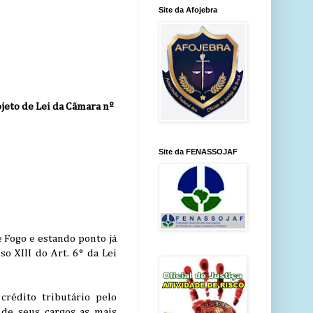
Site da Afojebra
ojeto de Lei da Câmara nº
Site da FENASSOJAF
 Fogo e estando ponto já
o XIII do Art. 6° da Lei
crédito tributário pelo
 de seus cargos as mais