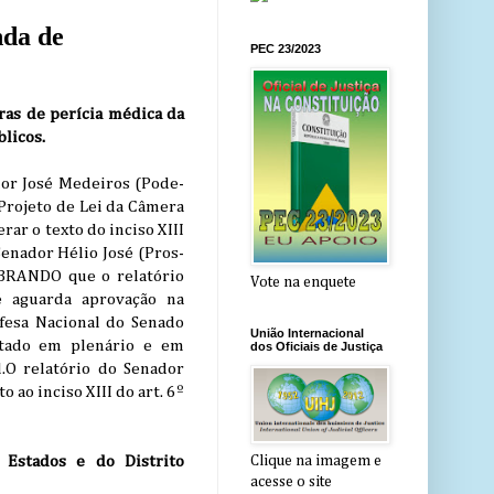
da de
PEC 23/2023
ras de perícia médica da
blicos.
dor José Medeiros (Pode-
Projeto de Lei da Câmera
ar o texto do inciso XIII
Senador Hélio José (Pros-
MBRANDO que o relatório
Vote na enquete
é aguarda aprovação na
fesa Nacional do Senado
União Internacional
otado em plenário e em
dos Oficiais de Justiça
l.O relatório do Senador
 ao inciso XIII do art. 6º
s Estados e do Distrito
Clique na imagem e
acesse o site