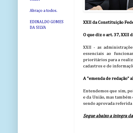
Abraço a todos.
EDINALDO GOMES
XXII da Constituição Fed
DA SILVA
O que diz o art. 37, XXII
XXII - as administraçõe
essenciais ao funciona
prioritários para a real
cadastros e de informaçõe
A "emenda de redação" al
Entendemos que sim, pois
e da União, mas também 
sendo aprovada referida
Segue abaixo a integra 