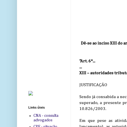
Dê-se ao inciso XIII do 
“Art. 6°...
...
XIII – autoridades tribut
JUSTIFICAÇÃO
Sendo já consabida a ne
superado, a presente pr
Links úteis
10.826/2003.
CNA - consulta
advogados
Em que pese as ativida
lançamento), as autori
CPF - situação