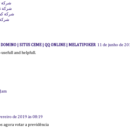
شركة ت
شركة تن
شركة كش
شركة 
I DOMINO | SITUS CEME | QQ ONLINE | MELATIPOKER
11 de junho de 20
so usefull and helpfull.
 Jam
vereiro de 2019 às 08:19
s agora votar a previdência