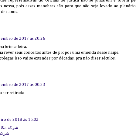
des representativas do Oficiais de Justiça não se juntarem e forem pe
os nessa, pois essas manobras são para que não seja levado ao plenário
 dez anos.
zembro de 2017 às 20:26
ma brincadeira.
ia rever seus conceitos antes de propor uma emenda desse naipe.
olegas isso vai se extender por décadas, pra não dizer séculos.
zembro de 2017 às 00:33
 ser retirada
eiro de 2018 às 15:02
شركة مكاف
شركة 