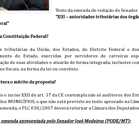
Texto da emenda de redação do Senador
"XIII – autoridades tributárias dos órgão
eral"
 da Constituição Federal?
s tributárias da União, dos Estados, do Distrito Federal e do
mento do Estado, exercidas por servidores de carreiras espe
ização de suas atividades e atuarão de forma integrada, inclusive 
s fiscais, na forma da lei ou convênio.
tera o mérito da proposta?
 o inciso XXII do art. 37 da CF, contempla não só auditores dos Est
dos MUNICÍPIOS, o que não está previsto no texto aprovado na Câm
 emenda, o PLC 030/2007 deverá retornar a Câmara dos Deputados
da emenda apresentada pelo Senador José Medeiros (PODE/MT):