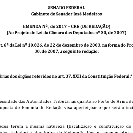
SENADO FEDERAL
Gabinete do Senador José Medeiros
EMENDA Nº , de 2017 – CRE (DE REDAÇÃO)
(Ao Projeto de Lei da Câmara dos Deputados nº 30, de 2007)
art. 6º da Lei nº 10.826, de 22 de dezembro de 2003, na forma do Pr
30, de 2007, a seguinte redação:
árias dos órgãos referidos no art. 37, XXII da Constituição Federal;”
cessidade das Autoridades Tributárias quanto ao Porte de Arma de
oposta de Emenda de Redação visa aperfeiçoar o que será o incis
des terem a mesma natureza (fiscalização e constituição do 
dades tributárias dos Entes da Federação têm na nomenclatura