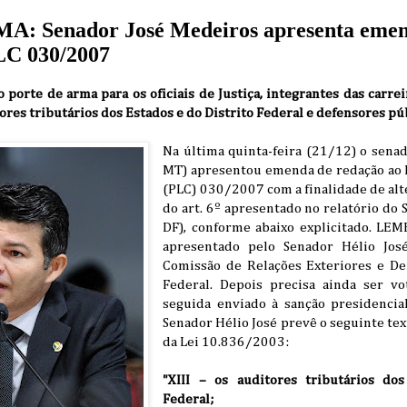
: Senador José Medeiros apresenta emen
LC 030/2007
orte de arma para os oficiais de Justiça, integrantes das carrei
ores tributários dos Estados e do Distrito Federal e defensores pú
Na última quinta-feira (21/12) o sena
MT) apresentou emenda de redação ao 
(PLC) 030/2007 com a finalidade de alter
do art. 6º apresentado no relatório do 
DF), conforme abaixo explicitado. LE
apresentado pelo Senador Hélio Jos
Comissão de Relações Exteriores e De
Federal. Depois precisa ainda ser v
seguida enviado à sanção presidencia
Senador Hélio José prevê o seguinte texto
da Lei 10.836/2003:
"XIII – os auditores tributários do
Federal;