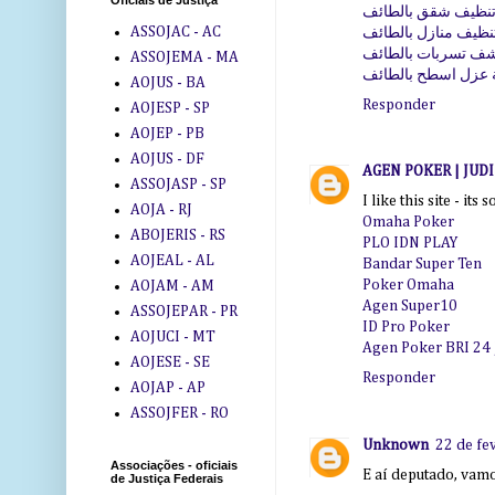
Oficiais de Justiça
نظيف شقق بالطائف
ASSOJAC - AC
ظيف منازل بالطائف
ف تسربات بالطائف
ASSOJEMA - MA
عزل اسطح بالطائف
AOJUS - BA
Responder
AOJESP - SP
AOJEP - PB
AOJUS - DF
AGEN POKER | JUD
ASSOJASP - SP
I like this site - its 
AOJA - RJ
Omaha Poker
ABOJERIS - RS
PLO IDN PLAY
AOJEAL - AL
Bandar Super Ten
Poker Omaha
AOJAM - AM
Agen Super10
ASSOJEPAR - PR
ID Pro Poker
AOJUCI - MT
Agen Poker BRI 24
AOJESE - SE
Responder
AOJAP - AP
ASSOJFER - RO
Unknown
22 de fe
Associações - oficiais
E aí deputado, vamo
de Justiça Federais