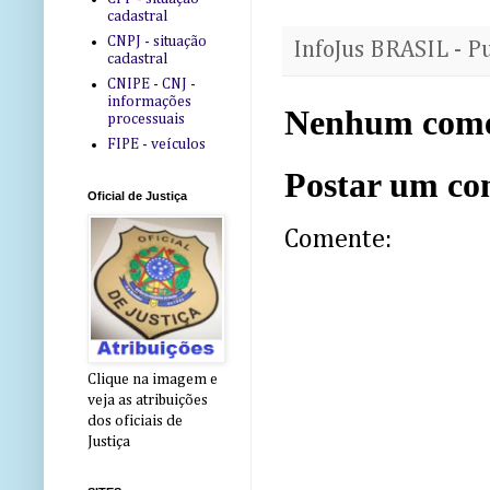
cadastral
CNPJ - situação
InfoJus BRASIL - P
cadastral
CNIPE - CNJ -
informações
Nenhum come
processuais
FIPE - veículos
Postar um co
Oficial de Justiça
Comente:
Clique na imagem e
veja as atribuições
dos oficiais de
Justiça