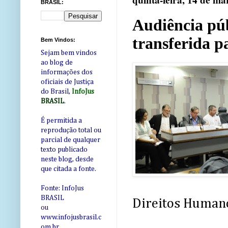
quinta-feira, 14 de ma
BRASIL:
Audiência púb
transferida pa
Bem Vindos:
Sejam bem vindos
ao blog de
informações dos
oficiais de Justiça
do Brasil,
InfoJus
BRASIL
.
É permitida a
reprodução total ou
parcial de qualquer
texto publicado
neste blog, desde
que citada a fonte.
Fonte: InfoJus
BRASIL
Direitos Humano
ou
www.infojusbrasil.c
om
.br