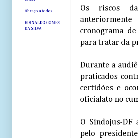
Os riscos da
Abraço a todos.
anteriorment
EDINALDO GOMES
DA SILVA
cronograma de 
para tratar da 
Durante a audiê
praticados cont
certidões e oc
oficialato no c
O Sindojus-DF 
pelo president