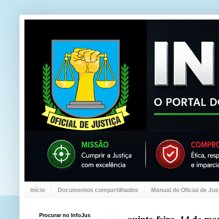
Início
Documentos compartilhados
Manual do Oficial de Jus
Procurar no InfoJus