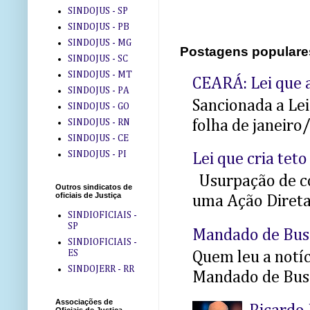
SINDOJUS - SP
SINDOJUS - PB
SINDOJUS - MG
Postagens populare
SINDOJUS - SC
SINDOJUS - MT
CEARÁ: Lei que a
SINDOJUS - PA
Sancionada a Le
SINDOJUS - GO
folha de janeiro
SINDOJUS - RN
SINDOJUS - CE
SINDOJUS - PI
Lei que cria teto
Usurpação de co
Outros sindicatos de
oficiais de Justiça
uma Ação Direta 
SINDIOFICIAIS -
SP
Mandado de Bus
SINDIOFICIAIS -
ES
Quem leu a notíci
SINDOJERR - RR
Mandado de Busc
Associações de