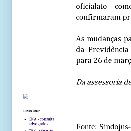
oficialato c
confirmaram pr
As mudanças pa
da Previdênci
para 26 de març
Da assessoria d
Links úteis
CNA - consulta
advogados
Fonte: Sindojus
CPF - situação