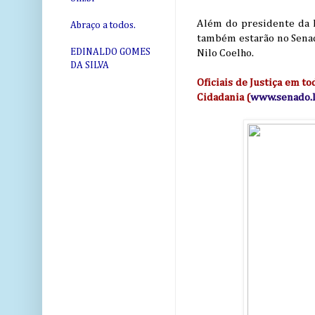
Além do presidente da F
Abraço a todos.
também estarão no Senado
EDINALDO GOMES
Nilo Coelho.
DA SILVA
Oficiais de Justiça em t
Cidadania (
www.senado.l