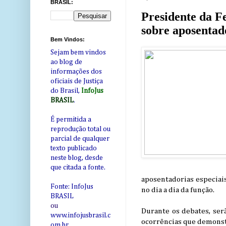
BRASIL:
Presidente da F
sobre aposentado
Bem Vindos:
Sejam bem vindos
ao blog de
informações dos
oficiais de Justiça
do Brasil,
InfoJus
BRASIL
.
É permitida a
reprodução total ou
parcial de qualquer
texto publicado
neste blog, desde
que citada a fonte.
aposentadorias especiais
Fonte: InfoJus
no dia a dia da função.
BRASIL
ou
Durante os debates, serã
www.infojusbrasil.c
ocorrências que demonst
om
.br