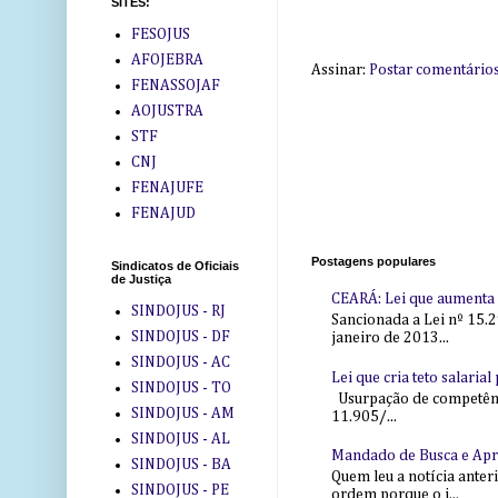
SITES:
FESOJUS
AFOJEBRA
Assinar:
Postar comentário
FENASSOJAF
AOJUSTRA
STF
CNJ
FENAJUFE
FENAJUD
Postagens populares
Sindicatos de Oficiais
de Justiça
CEARÁ: Lei que aumenta s
SINDOJUS - RJ
Sancionada a Lei nº 15.2
SINDOJUS - DF
janeiro de 2013...
SINDOJUS - AC
Lei que cria teto salaria
SINDOJUS - TO
Usurpação de competência
SINDOJUS - AM
11.905/...
SINDOJUS - AL
Mandado de Busca e Ap
SINDOJUS - BA
Quem leu a notícia anter
SINDOJUS - PE
ordem porque o j...