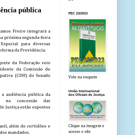
ência pública
PEC 23/2023
amos Freire integrará a
na próxima segunda-feira
Especial para diversas
Reforma da Previdência.
igente da Federação veio
sidente da Comissão de
ipativa (CDH) do Senado
Vote na enquete
União Internacional
 a audiência pública da
dos Oficiais de Justiça
co na concessão das
de Justiça estão expostos
asil, além de certidões e
Clique na imagem e
acesse o site
 dos mandados.