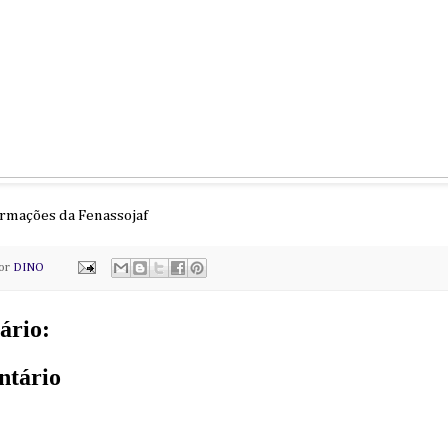
ormações da Fenassojaf
por
DINO
ário:
ntário