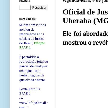
segunda-feira, 8 de ju
BRASIL:
Oficial de Ju
Uberaba (MG
Bem Vindos:
Sejam bem vindos
ao blog de
Ele foi aborda
informações dos
oficiais de Justiça
mostrou o revólv
do Brasil,
InfoJus
BRASIL
.
É permitida a
reprodução total ou
parcial de qualquer
texto publicado
neste blog, desde
que citada a fonte.
Fonte: InfoJus
BRASIL
ou
www.infojusbrasil.c
om
.br