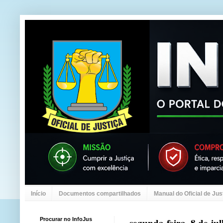
Início
Documentos compartilhados
Manual do Oficial de Jus
Procurar no InfoJus