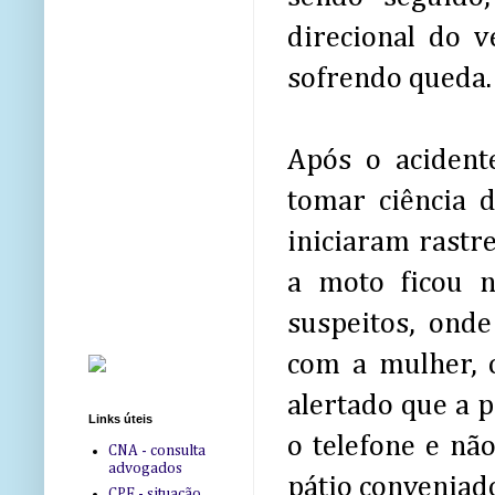
direcional do v
sofrendo queda.
Após o acident
tomar ciência 
iniciaram rastr
a moto ficou n
suspeitos, ond
com a mulher, o
alertado que a p
Links úteis
o telefone e nã
CNA - consulta
advogados
pátio conveniad
CPF - situação