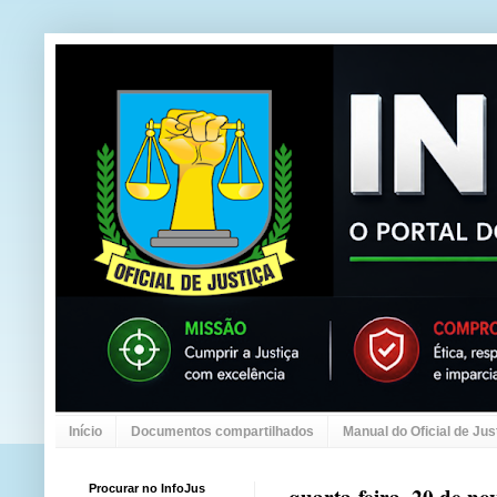
Início
Documentos compartilhados
Manual do Oficial de Jus
Procurar no InfoJus