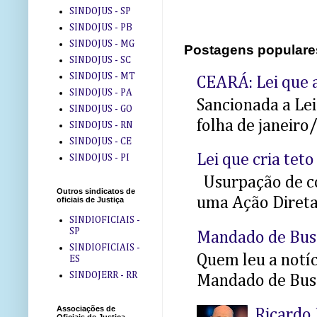
SINDOJUS - SP
SINDOJUS - PB
SINDOJUS - MG
Postagens populare
SINDOJUS - SC
SINDOJUS - MT
CEARÁ: Lei que a
SINDOJUS - PA
Sancionada a Le
SINDOJUS - GO
folha de janeiro
SINDOJUS - RN
SINDOJUS - CE
Lei que cria teto
SINDOJUS - PI
Usurpação de co
Outros sindicatos de
uma Ação Direta 
oficiais de Justiça
SINDIOFICIAIS -
SP
Mandado de Bus
SINDIOFICIAIS -
Quem leu a notíci
ES
SINDOJERR - RR
Mandado de Busc
Associações de
Ricardo 