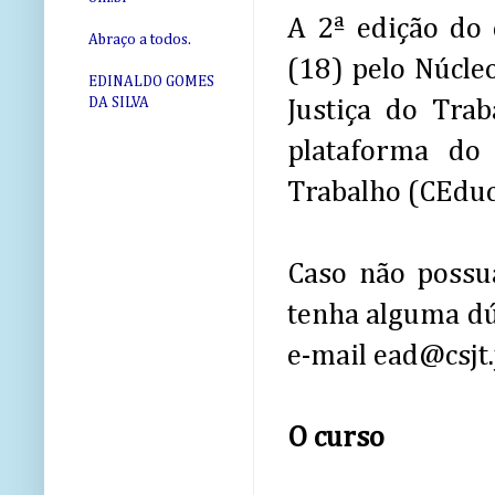
A 2ª edição do 
Abraço a todos.
(18) pelo Núcle
EDINALDO GOMES
DA SILVA
Justiça do Trab
plataforma do
Trabalho (CEduc
Caso não possu
tenha alguma dú
e-mail ead@csjt.
O curso