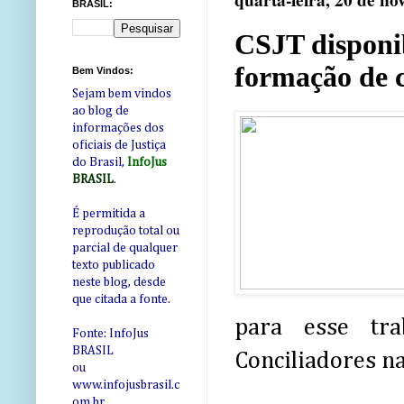
quarta-feira, 20 de n
BRASIL:
CSJT disponib
formação de c
Bem Vindos:
Sejam bem vindos
ao blog de
informações dos
oficiais de Justiça
do Brasil,
InfoJus
BRASIL
.
É permitida a
reprodução total ou
parcial de qualquer
texto publicado
neste blog, desde
que citada a fonte.
para esse tr
Fonte: InfoJus
BRASIL
Conciliadores n
ou
www.infojusbrasil.c
om
.br