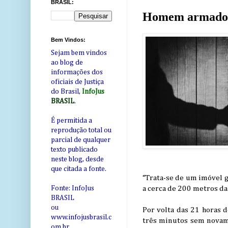
BRASIL:
Homem armado a
Bem Vindos:
Sejam bem vindos
ao blog de
informações dos
oficiais de Justiça
do Brasil,
InfoJus
BRASIL
.
É permitida a
reprodução total ou
parcial de qualquer
texto publicado
neste blog, desde
que citada a fonte.
“Trata-se de um imóvel 
a cerca de 200 metros dali
Fonte: InfoJus
BRASIL
ou
Por volta das 21 horas d
www.infojusbrasil.c
três minutos sem novame
om
.br