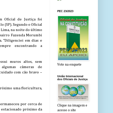
PEC 23/2023
 Oficial de Justiça foi
o (SP). Segundo o Oficial
 Lima, na noite do último
 bairro Fazenda Morumbi
. “Diligenciei em dias e
sempre encontrando a
ossui muros altos, sem
Vote na enquete
, algumas câmeras de
cuidado com cão bravo –
União Internacional
dos Oficiais de Justiça
róximo uma floricultura,
e permaneceu por cerca de
Clique na imagem e
o estacionado próximo da
acesse o site