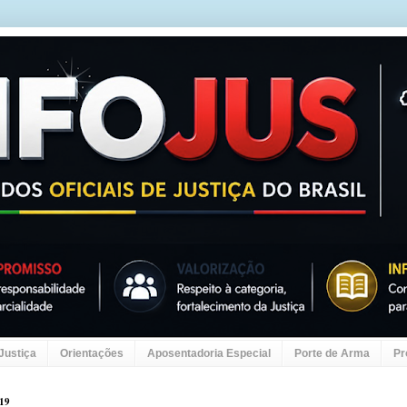
 Justiça
Orientações
Aposentadoria Especial
Porte de Arma
Pr
019