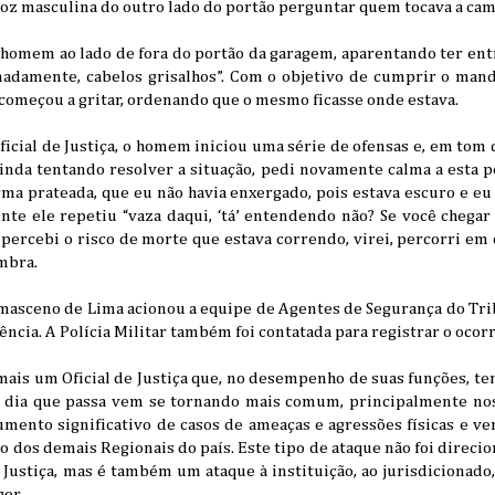
voz masculina do outro lado do portão perguntar quem tocava a ca
 homem ao lado de fora do portão da garagem, aparentando ter ent
adamente, cabelos grisalhos”. Com o objetivo de cumprir o manda
omeçou a gritar, ordenando que o mesmo ficasse onde estava.
icial de Justiça, o homem iniciou uma série de ofensas e, em tom
Ainda tentando resolver a situação, pedi novamente calma a esta 
a prateada, que eu não havia enxergado, pois estava escuro e eu 
te ele repetiu “vaza daqui, ‘tá’ entendendo não? Se você chegar 
ercebi o risco de morte que estava correndo, virei, percorri em 
embra.
amasceno de Lima acionou a equipe de Agentes de Segurança do Tri
gência. A Polícia Militar também foi contatada para registrar o ocorr
 mais um Oficial de Justiça que, no desempenho de suas funções, t
a dia que passa vem se tornando mais comum, principalmente no
ento significativo de casos de ameaças e agressões físicas e ver
 dos demais Regionais do país. Este tipo de ataque não foi direc
e Justiça, mas é também um ataque à instituição, ao jurisdicionado,
gor.