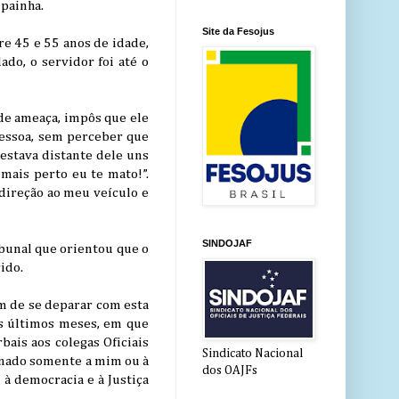
mpainha.
Site da Fesojus
re 45 e 55 anos de idade,
do, o servidor foi até o
 de ameaça, impôs que ele
pessoa, sem perceber que
estava distante dele uns
mais perto eu te mato!”.
direção ao meu veículo e
SINDOJAF
bunal que orientou que o
ido.
em de se deparar com esta
s últimos meses, em que
bais aos colegas Oficiais
Sindicato Nacional
ionado somente a mim ou à
dos OAJFs
 à democracia e à Justiça