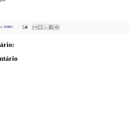
por
DINO
ário:
ntário