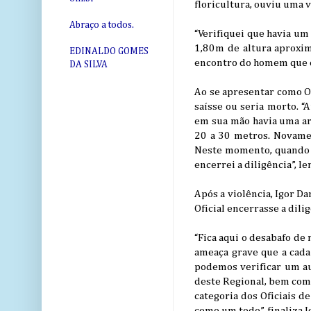
floricultura, ouviu uma 
Abraço a todos.
“Verifiquei que havia um
1,80m de altura aproxim
EDINALDO GOMES
encontro do homem que c
DA SILVA
Ao se apresentar como Of
saísse ou seria morto. “
em sua mão havia uma arm
20 a 30 metros. Novamen
Neste momento, quando p
encerrei a diligência”, l
Após a violência, Igor D
Oficial encerrasse a dili
“Fica aqui o desabafo de
ameaça grave que a cad
podemos verificar um aum
deste Regional, bem como
categoria dos Oficiais d
como um todo”, finaliza I