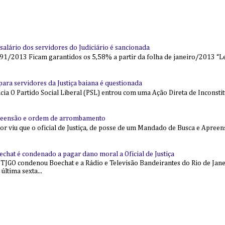
alário dos servidores do Judiciário é sancionada
91/2013 Ficam garantidos os 5,58% a partir da folha de janeiro/2013 “Lei
l para servidores da Justiça baiana é questionada
 O Partido Social Liberal (PSL) entrou com uma Ação Direta de Inconstit
reensão e ordem de arrombamento
ior viu que o oficial de Justiça, de posse de um Mandado de Busca e Apree
echat é condenado a pagar dano moral a Oficial de Justiça
 TJGO condenou Boechat e a Rádio e Televisão Bandeirantes do Rio de Jan
última sexta...