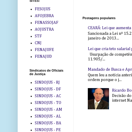
SITES:
FESOJUS
AFOJEBRA
Postagens populares
FENASSOJAF
CEARÁ: Lei que aumenta s
AOJUSTRA
Sancionada a Lei nº 15.2
STF
janeiro de 2013...
CNJ
Lei que cria teto salaria
FENAJUFE
Usurpação de competência
FENAJUD
11.905/...
Mandado de Busca e Ap
Sindicatos de Oficiais
de Justiça
Quem leu a notícia anter
ordem porque o j...
SINDOJUS - RJ
SINDOJUS - DF
Ricardo Bo
Decisão do
SINDOJUS - AC
internet Na 
SINDOJUS - TO
SINDOJUS - AM
SINDOJUS - AL
SINDOJUS - BA
SINDOJUS - PE