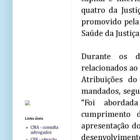
quatro da Justi
promovido pela 
Saúde da Justiça
Durante os d
relacionados ao
Atribuições d
mandados, segur
“Foi abordad
cumprimento d
Links úteis
apresentação d
CNA - consulta
advogados
desenvolvimento”
CPF - situação