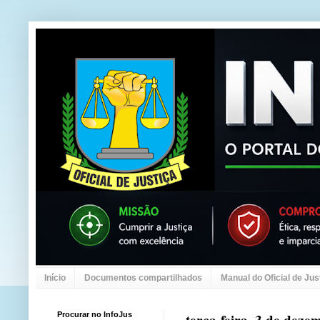
Início
Documentos compartilhados
Manual do Oficial de Jus
Procurar no InfoJus