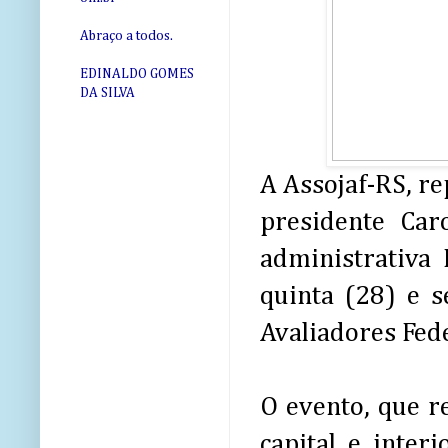
Abraço a todos.
EDINALDO GOMES
DA SILVA
A Assojaf-RS, re
presidente Car
administrativa 
quinta (28) e s
Avaliadores Fed
O evento, que r
capital e inter