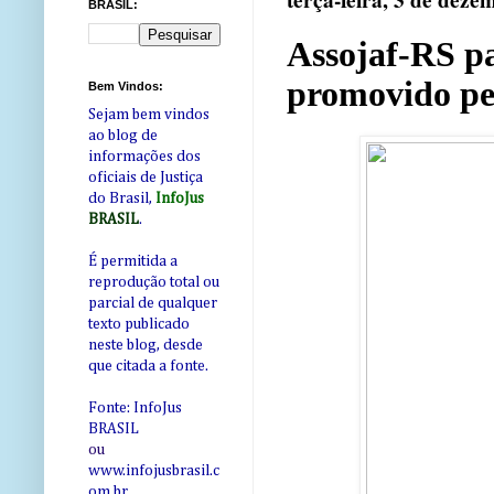
terça-feira, 3 de dez
BRASIL:
Assojaf-RS pa
promovido pel
Bem Vindos:
Sejam bem vindos
ao blog de
informações dos
oficiais de Justiça
do Brasil,
InfoJus
BRASIL
.
É permitida a
reprodução total ou
parcial de qualquer
texto publicado
neste blog, desde
que citada a fonte.
Fonte: InfoJus
BRASIL
ou
www.infojusbrasil.c
om
.br