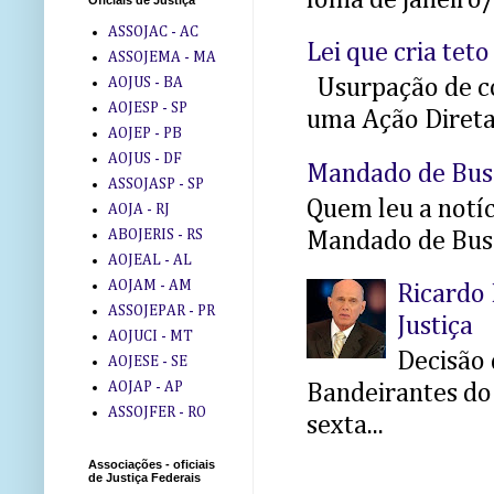
Oficiais de Justiça
ASSOJAC - AC
Lei que cria teto
ASSOJEMA - MA
AOJUS - BA
Usurpação de co
AOJESP - SP
uma Ação Direta 
AOJEP - PB
AOJUS - DF
Mandado de Bus
ASSOJASP - SP
Quem leu a notíci
AOJA - RJ
ABOJERIS - RS
Mandado de Busc
AOJEAL - AL
AOJAM - AM
Ricardo 
ASSOJEPAR - PR
Justiça
AOJUCI - MT
Decisão 
AOJESE - SE
AOJAP - AP
Bandeirantes do 
ASSOJFER - RO
sexta...
Associações - oficiais
de Justiça Federais