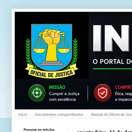
Início
Documentos compartilhados
Manual do Oficial de Jus
Procurar no InfoJus