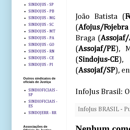
SINDOJUS - SP
SINDOJUS - PB
João Batista (
F
SINDOJUS - MG
SINDOJUS - SC
(
Afojus/Fojebra
SINDOJUS - MT
Braga (
Assojaf
SINDOJUS - PA
SINDOJUS - GO
(
Assojaf/PE
), 
SINDOJUS - RN
(
Sindojus-CE
),
SINDOJUS - CE
SINDOJUS - PI
(
Assojaf/SP
), e
Outros sindicatos de
oficiais de Justiça
InfoJus Brasil: O
SINDIOFICIAIS -
SP
SINDIOFICIAIS -
ES
InfoJus BRASIL - P
SINDOJERR - RR
Nenhum come
Associações de