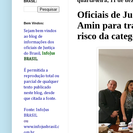
quarta-feira, 11 de d
BRASIL:
Oficiais de J
Amin para tra
Bem Vindos:
Sejam bem vindos
risco da categ
ao blog de
informações dos
oficiais de Justiça
do Brasil,
InfoJus
BRASIL
.
É permitida a
reprodução total ou
parcial de qualquer
texto publicado
neste blog, desde
que citada a fonte.
Fonte: InfoJus
BRASIL
ou
www.infojusbrasil.c
om
.br