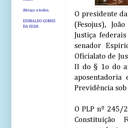
Abraço a todos.
O presidente da 
EDINALDO GOMES
(Fesojus), Joã
DA SILVA
Justiça federais
senador Espiri
Oficialato de J
II do § 1o do a
aposentadoria 
Previdência sob 
O PLP nº 245/20
Constituição