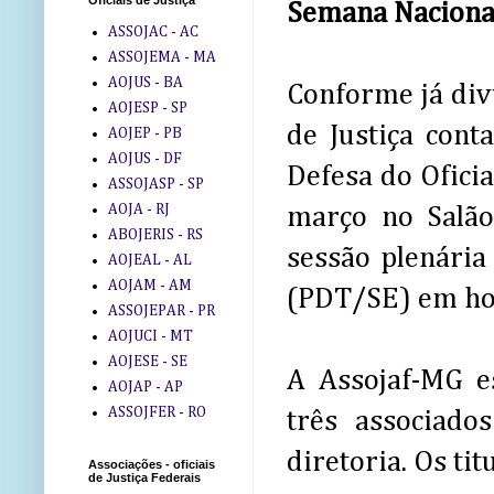
Oficiais de Justiça
Semana Nacional 
ASSOJAC - AC
ASSOJEMA - MA
AOJUS - BA
Conforme já div
AOJESP - SP
de Justiça con
AOJEP - PB
AOJUS - DF
Defesa do Oficia
ASSOJASP - SP
AOJA - RJ
março no Salã
ABOJERIS - RS
sessão plenári
AOJEAL - AL
AOJAM - AM
(PDT/SE) em hom
ASSOJEPAR - PR
AOJUCI - MT
AOJESE - SE
A Assojaf-MG e
AOJAP - AP
ASSOJFER - RO
três associado
diretoria. Os ti
Associações - oficiais
de Justiça Federais