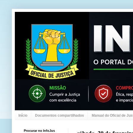
Início
Documentos compartilhados
Manual do Oficial de Jus
Procurar no InfoJus