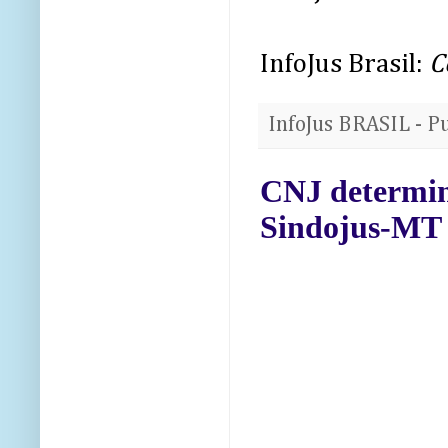
InfoJus Brasil:
C
InfoJus BRASIL - P
CNJ determin
Sindojus-MT 