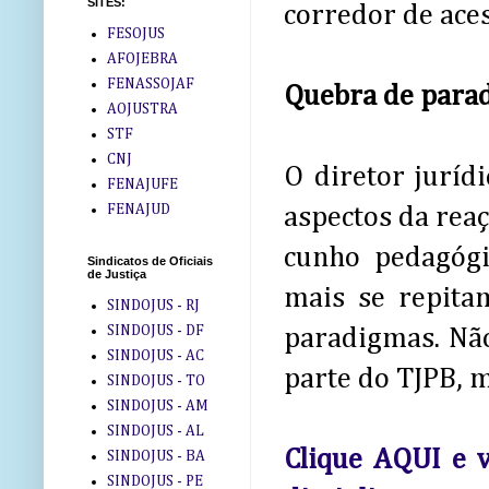
SITES:
corredor de aces
FESOJUS
AFOJEBRA
FENASSOJAF
Quebra de para
AOJUSTRA
STF
CNJ
O diretor juríd
FENAJUFE
FENAJUD
aspectos da reaç
cunho pedagógi
Sindicatos de Oficiais
de Justiça
mais se repitam
SINDOJUS - RJ
SINDOJUS - DF
paradigmas. Não
SINDOJUS - AC
parte do TJPB, 
SINDOJUS - TO
SINDOJUS - AM
SINDOJUS - AL
Clique AQUI e 
SINDOJUS - BA
SINDOJUS - PE