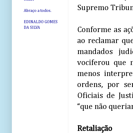
Supremo Tribuna
Abraço a todos.
EDINALDO GOMES
DA SILVA
Conforme as açõ
ao reclamar que
mandados judi
vociferou que 
menos interpre
ordens, por se
Oficiais de Jus
“que não queria
Retaliação