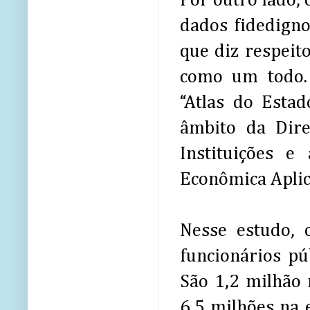
Por outro lado, 
dados fidedign
que diz respeit
como um todo. 
“Atlas do Estad
âmbito da Dire
Instituições e
Econômica Aplica
Nesse estudo, 
funcionários pú
São 1,2 milhão 
6,5 milhões na e