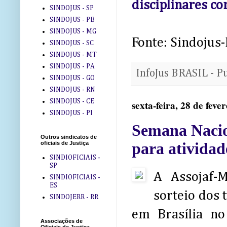
disciplinares co
SINDOJUS - SP
SINDOJUS - PB
SINDOJUS - MG
Fonte: Sindojus
SINDOJUS - SC
SINDOJUS - MT
SINDOJUS - PA
InfoJus BRASIL - P
SINDOJUS - GO
SINDOJUS - RN
SINDOJUS - CE
sexta-feira, 28 de feve
SINDOJUS - PI
Semana Nacion
Outros sindicatos de
para atividad
oficiais de Justiça
SINDIOFICIAIS -
SP
A Assojaf-M
SINDIOFICIAIS -
ES
sorteio dos 
SINDOJERR - RR
em Brasília no
Associações de