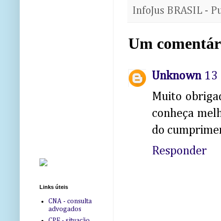
InfoJus BRASIL - P
Um comentár
Unknown
13 
Muito obriga
conheça melho
do cumprimen
Responder
Links úteis
CNA - consulta
advogados
CPF - situação