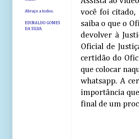
Assista ao vídeo
você foi citado
Abraço a todos.
saiba o que o Of
EDINALDO GOMES
DA SILVA
devolver à Just
Oficial de Justi
certidão do Ofici
que colocar naq
whatsapp. A cer
importância que
final de um proc