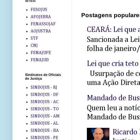
SITES:
FESOJUS
Postagens populare
AFOJEBRA
FENASSOJAF
CEARÁ: Lei que a
AOJUSTRA
Sancionada a Le
STF
CNJ
folha de janeiro
FENAJUFE
FENAJUD
Lei que cria teto
Usurpação de co
Sindicatos de Oficiais
de Justiça
uma Ação Direta 
SINDOJUS - RJ
SINDOJUS - DF
Mandado de Bus
SINDOJUS - AC
Quem leu a notíci
SINDOJUS - TO
Mandado de Busc
SINDOJUS - AM
SINDOJUS - AL
SINDOJUS - BA
Ricardo 
SINDOJUS - PE