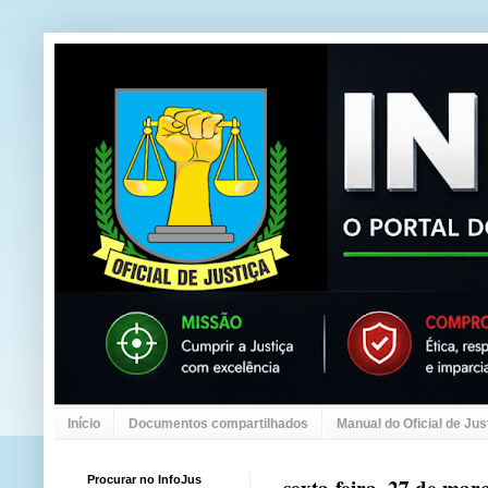
Início
Documentos compartilhados
Manual do Oficial de Jus
Procurar no InfoJus