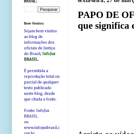
sexta-feira, 27 de mar
BRASIL:
PAPO DE OFIC
que significa 
Bem Vindos:
Sejam bem vindos
ao blog de
informações dos
oficiais de Justiça
do Brasil,
InfoJus
BRASIL
.
É permitida a
reprodução total ou
parcial de qualquer
texto publicado
neste blog, desde
que citada a fonte.
Fonte: InfoJus
BRASIL
ou
www.infojusbrasil.c
om
.br